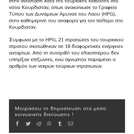
στην αντίσταση κατά της τουρκικής εισβολής στο
νότιο Κουρδιστάν, όπως ανακοίνωσε το Γραφείο
Τύπου των Δυνάμεων Άμυνας του Λαού (HPG),
στην καθημερινή του αναφορά για τον πόλεμο στο
Κουρδιστάν.
Σύμφωνα με το HPG, 21 στρατιώτες του τουρκικού
στρατού σκοτώθηκαν σε 18 διαφορετικές ενέργειες
ανταρτών. Από τη συντριβή του ελικοπτέρου δεν
υπήρξαν επιζώντες, ενώ άγνωστος παραμένει ο
αριθμός των νεκρών τούρκων στρατιωτών.
Μοιράσου τη δημοσίευση στα μέσα
κοινωνικής δικτύωσης !
Facebook
Twitter
Reddit
WhatsApp
Tumblr
Email