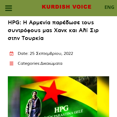
ENG
Skip
HPG: Η Αρμενία παρέδωσε τους
to
συντρόφους μας Χανκ και Αλί Σιρ
content
στην Τουρκία
Date: 25 Σεπτεμβρίου, 2022
Categories:
Δικαιώματα