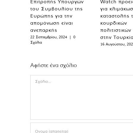
Επιτροπής Υπουργών
Watch προει
του Συμβουλίου της
για κλιμάκωσ
Ευρώπης για την
καταστολής 
απομόνωση είναι
κουρδικών
ανεπαρκής
πολιτιστικών
στην Τουρκί
22 Σεπτεμβρίου, 2024
|
0
Σχόλια
16 Αυγούστου, 20
Αφήστε ένα σχόλιο
Comment