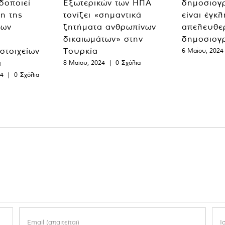
δοποιεί
Εξωτερικών των ΗΠΑ
δημοσιογ
η της
τονίζει «σημαντικά
είναι έγκ
των
ζητήματα ανθρωπίνων
απελευθε
δικαιωμάτων» στην
δημοσιογ
 στοιχείων
Τουρκία
6 Μαΐου, 2024
α
8 Μαΐου, 2024
|
0 Σχόλια
24
|
0 Σχόλια