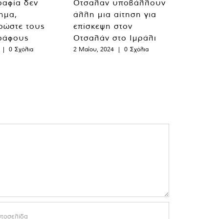
ραφία δεν
Οτσαλαν υποβάλλουν
λημα,
άλλη μια αίτηση για
ρώστε τους
επίσκεψη στον
ράφους
Οτσαλάν στο Ιμράλι
|
0 Σχόλια
2 Μαΐου, 2024
|
0 Σχόλια