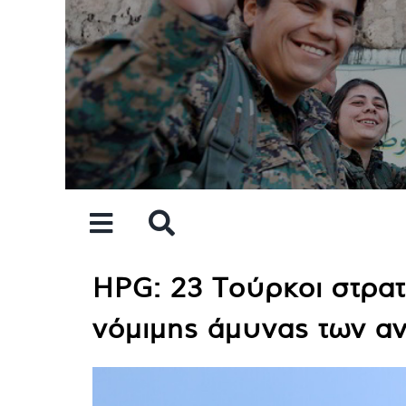
Skip
to
content
HPG: 23 Τούρκοι στρατ
νόμιμης άμυνας των α