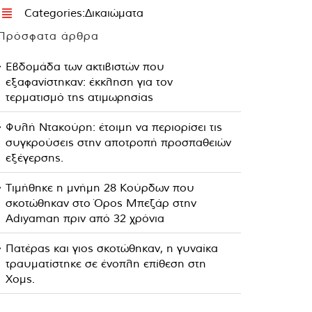
Categories:
Δικαιώματα
Πρόσφατα άρθρα
Εβδομάδα των ακτιβιστών που
εξαφανίστηκαν: έκκληση για τον
τερματισμό της ατιμωρησίας
Φυλή Ντακούρη: έτοιμη να περιορίσει τις
συγκρούσεις στην αποτροπή προσπαθειών
εξέγερσης.
Τιμήθηκε η μνήμη 28 Κούρδων που
σκοτώθηκαν στο Όρος Μπεζάρ στην
Adıyaman πριν από 32 χρόνια
Πατέρας και γιος σκοτώθηκαν, η γυναίκα
τραυματίστηκε σε ένοπλη επίθεση στη
Χομς.