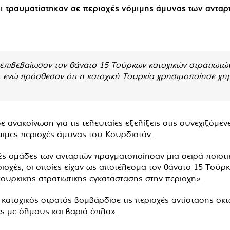
ι τραυματίστηκαν σε περιοχές νόμιμης άμυνας των ανταρ
επιβεβαίωσαν τον θάνατο 15 Τούρκων κατοχικών στρατιωτώ
, ενώ πρόσθεσαν ότι η κατοχική Τουρκία χρησιμοποίησε χημ
νακοίνωση για τις τελευταίες εξελίξεις στις συνεχιζόμε
όμιμες περιοχές άμυνας του Κουρδιστάν.
ές ομάδες των ανταρτών πραγματοποίησαν μια σειρά ποιοτι
ριοχές, οι οποίες είχαν ως αποτέλεσμα τον θάνατο 15 Τούρ
τουρκικής στρατιωτικής εγκατάστασης στην περιοχή».
κατοχικός στρατός βομβάρδισε τις περιοχές αντίστασης οκ
ές με όλμους και βαριά όπλα».