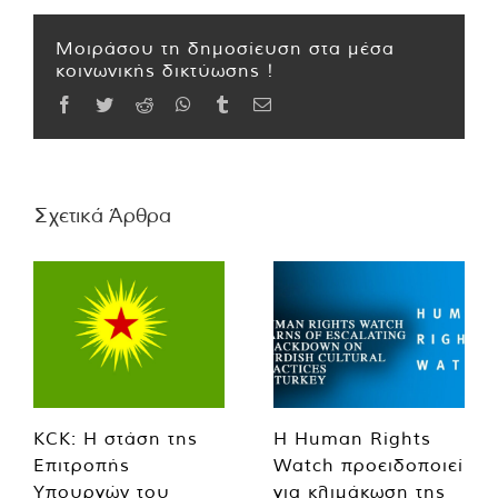
Μοιράσου τη δημοσίευση στα μέσα
κοινωνικής δικτύωσης !
Facebook
Twitter
Reddit
WhatsApp
Tumblr
Email
Σχετικά Άρθρα
KCK: Η στάση της
Η Human Rights
Επιτροπής
Watch προειδοποιεί
Υπουργών του
για κλιμάκωση της