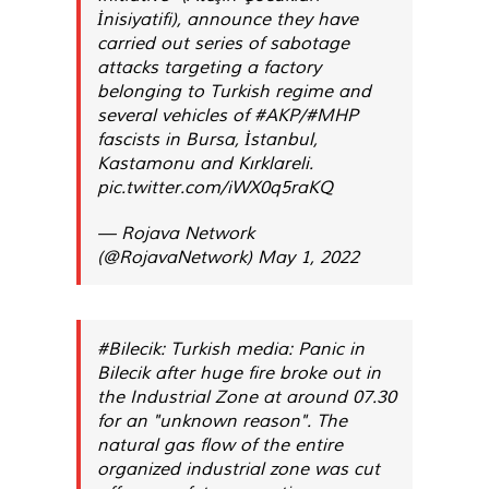
İnisiyatifi), announce they have
carried out series of sabotage
attacks targeting a factory
belonging to Turkish regime and
several vehicles of
#AKP
/
#MHP
fascists in Bursa, İstanbul,
Kastamonu and Kırklareli.
pic.twitter.com/iWX0q5raKQ
— Rojava Network
(@RojavaNetwork)
May 1, 2022
#Bilecik
: Turkish media: Panic in
Bilecik after huge fire broke out in
the Industrial Zone at around 07.30
for an "unknown reason". The
natural gas flow of the entire
organized industrial zone was cut