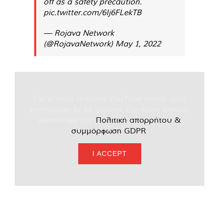
off as a safety precaution.
pic.twitter.com/6Ij6FLekTB
— Rojava Network
(@RojavaNetwork)
May 1, 2022
For privacy reasons YouTube needs your
permission to be loaded. For more details,
please see our
Πολιτική απορρήτου &
συμμόρφωση GDPR
.
I ACCEPT