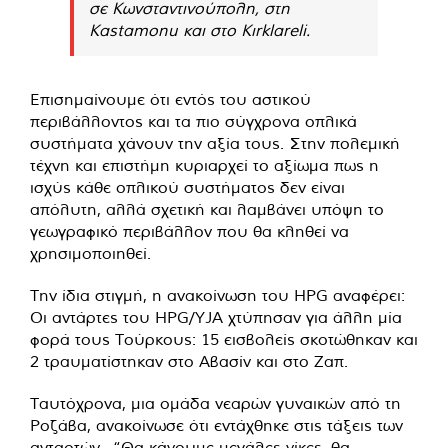
σε Κωνσταντινούπολη, στη
Kastamonu και στο Kırklareli.
Επισημαίνουμε ότι εντός του αστικού
περιβάλλοντος και τα πιο σύγχρονα οπλικά
συστήματα χάνουν την αξία τους. Στην πολεμική
τέχνη και επιστήμη κυριαρχεί το αξίωμα πως η
ισχύς κάθε οπλικού συστήματος δεν είναι
απόλυτη, αλλά σχετική και λαμβάνει υπόψη το
γεωγραφικό περιβάλλον που θα κληθεί να
χρησιμοποιηθεί.
Την ίδια στιγμή, η ανακοίνωση του HPG αναφέρει:
Οι αντάρτες του HPG/YJA χτύπησαν για άλλη μία
φορά τους Τούρκους: 15 εισβολείς σκοτώθηκαν και
2 τραυματίστηκαν στο Αβασίν και στο Ζαπ.
Ταυτόχρονα, μια ομάδα νεαρών γυναικών από τη
Ροζάβα, ανακοίνωσε ότι εντάχθηκε στις τάξεις των
ανταρτών.. “Θα κάνουμε μεγάλες νίκες, θα