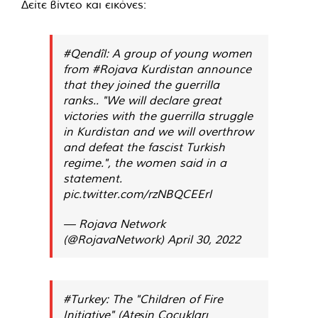
Δείτε βίντεο και εικόνες:
#Qendîl
: A group of young women
from
#Rojava
Kurdistan announce
that they joined the guerrilla
ranks.. "We will declare great
victories with the guerrilla struggle
in Kurdistan and we will overthrow
and defeat the fascist Turkish
regime.", the women said in a
statement.
pic.twitter.com/rzNBQCEErl
— Rojava Network
(@RojavaNetwork)
April 30, 2022
#Turkey
: The "Children of Fire
Initiative" (Ateşin Çocukları