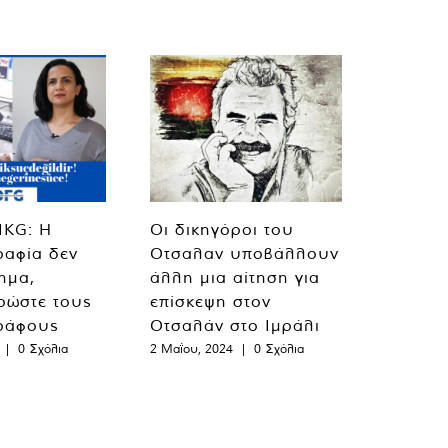
MKG: Η
Οι δικηγόροι του
ραφία δεν
Οτσαλαν υποβάλλουν
λημα,
άλλη μια αίτηση για
ρώστε τους
επίσκεψη στον
ράφους
Οτσαλάν στο Ιμράλι
|
0 Σχόλια
2 Μαΐου, 2024
|
0 Σχόλια