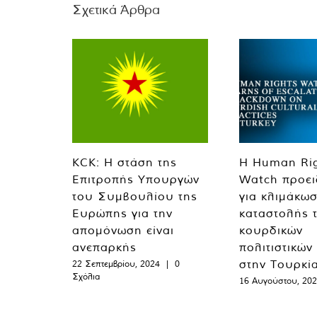
Σχετικά Άρθρα
KCK: Η στάση της
Η Human Ri
Επιτροπής Υπουργών
Watch προει
του Συμβουλίου της
για κλιμάκωσ
Ευρώπης για την
καταστολής 
απομόνωση είναι
κουρδικών
ανεπαρκής
πολιτιστικών
στην Τουρκί
22 Σεπτεμβρίου, 2024
|
0
Σχόλια
16 Αυγούστου, 20