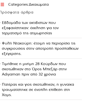
Categories:
Δικαιώματα
Πρόσφατα άρθρα
Εβδομάδα των ακτιβιστών που
εξαφανίστηκαν: έκκληση για τον
τερματισμό της ατιμωρησίας
Φυλή Ντακούρη: έτοιμη να περιορίσει τις
συγκρούσεις στην αποτροπή προσπαθειών
εξέγερσης.
Τιμήθηκε η μνήμη 28 Κούρδων που
σκοτώθηκαν στο Όρος Μπεζάρ στην
Adıyaman πριν από 32 χρόνια
Πατέρας και γιος σκοτώθηκαν, η γυναίκα
τραυματίστηκε σε ένοπλη επίθεση στη
Χομς.