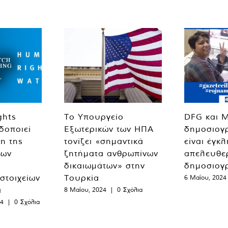
ghts
Το Υπουργείο
DFG και 
δοποιεί
Εξωτερικών των ΗΠΑ
δημοσιογ
η της
τονίζει «σημαντικά
είναι έγκ
των
ζητήματα ανθρωπίνων
απελευθε
δικαιωμάτων» στην
δημοσιογ
 στοιχείων
Τουρκία
6 Μαΐου, 2024
α
8 Μαΐου, 2024
|
0 Σχόλια
24
|
0 Σχόλια