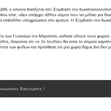
. 6284, ο οποίος βασίζεται στη Σύμβαση της Κωνσταντινούπ
öksu είπε: «Δεν υπάρχει άλλος νόμος που να μιλάει για δ
 να επιβάλλει υποχρεώσεις στο κράτος. Η Σύμβαση της Κωνστ
ς των Γυναικών της Μερσίνας, κάλεσε όλους τους φορείς κ
ς, λέγοντας ότι «η 1η Ιουλίου θα είναι το σημείο καμπής»
τητα των φύλων και πρόσθεσε ότι μια χώρα δίχως βία δεν μ
ινωνικής δικτύωσης !