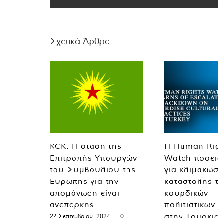
Σχετικά Άρθρα
KCK: Η στάση της
Η Human Ri
Επιτροπής Υπουργών
Watch προει
του Συμβουλίου της
για κλιμάκωσ
Ευρώπης για την
καταστολής 
απομόνωση είναι
κουρδικών
ανεπαρκής
πολιτιστικών
στην Τουρκί
22 Σεπτεμβρίου, 2024
|
0