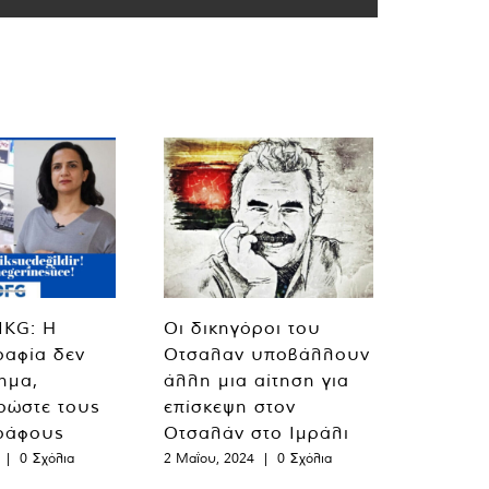
MKG: Η
Οι δικηγόροι του
ραφία δεν
Οτσαλαν υποβάλλουν
λημα,
άλλη μια αίτηση για
ρώστε τους
επίσκεψη στον
ράφους
Οτσαλάν στο Ιμράλι
|
0 Σχόλια
2 Μαΐου, 2024
|
0 Σχόλια