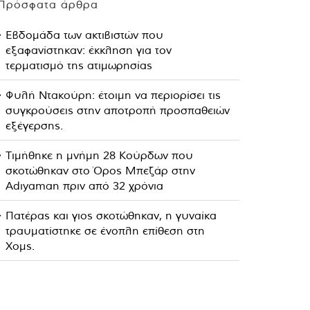
Πρόσφατα άρθρα
Εβδομάδα των ακτιβιστών που
εξαφανίστηκαν: έκκληση για τον
τερματισμό της ατιμωρησίας
Φυλή Ντακούρη: έτοιμη να περιορίσει τις
συγκρούσεις στην αποτροπή προσπαθειών
εξέγερσης.
Τιμήθηκε η μνήμη 28 Κούρδων που
σκοτώθηκαν στο Όρος Μπεζάρ στην
Adıyaman πριν από 32 χρόνια
Πατέρας και γιος σκοτώθηκαν, η γυναίκα
τραυματίστηκε σε ένοπλη επίθεση στη
Χομς.