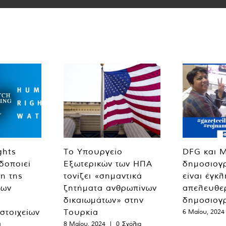
ghts
Το Υπουργείο
DFG και 
δοποιεί
Εξωτερικών των ΗΠΑ
δημοσιογ
η της
τονίζει «σημαντικά
είναι έγκ
των
ζητήματα ανθρωπίνων
απελευθε
δικαιωμάτων» στην
δημοσιογ
 στοιχείων
Τουρκία
6 Μαΐου, 2024
α
8 Μαΐου, 2024
|
0 Σχόλια