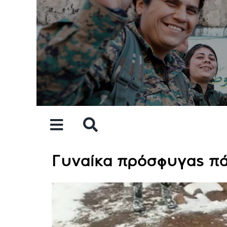
Skip
to
content
Γυναίκα πρόσφυγας πά