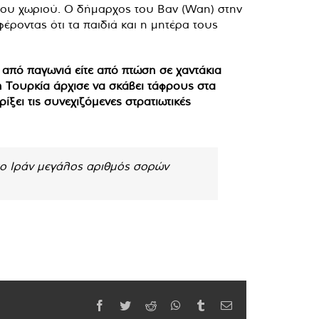
 του χωριού. Ο δήμαρχος του Βαν (Wan) στην
ροντας ότι τα παιδιά και η μητέρα τους
 από παγωνιά είτε από πτώση σε χαντάκια
η Τουρκία άρχισε να σκάβει τάφρους στα
ξει τις συνεχιζόμενες στρατιωτικές
 το Ιράν μεγάλος αριθμός σορών
Facebook
Twitter
Reddit
WhatsApp
Tumblr
Email