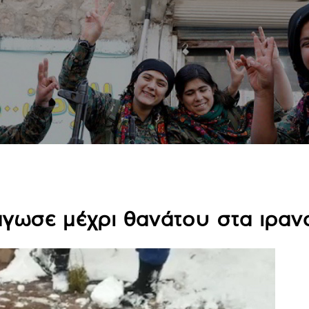
γωσε μέχρι θανάτου στα ιραν