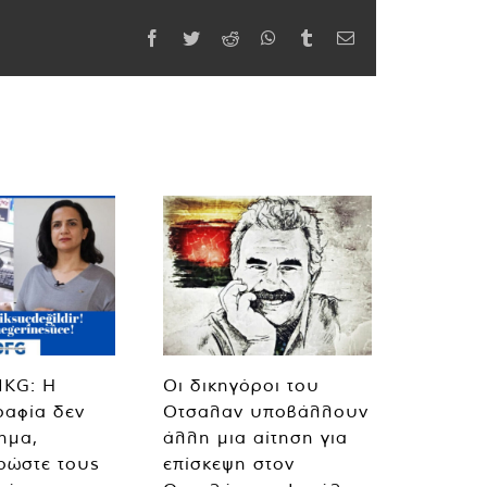
Facebook
Twitter
Reddit
WhatsApp
Tumblr
Email
MKG: Η
Οι δικηγόροι του
ραφία δεν
Οτσαλαν υποβάλλουν
λημα,
άλλη μια αίτηση για
ρώστε τους
επίσκεψη στον