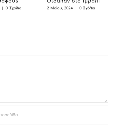
ράφους
Οτσαλάν στο Ιμράλι
|
0 Σχόλια
2 Μαΐου, 2024
|
0 Σχόλια