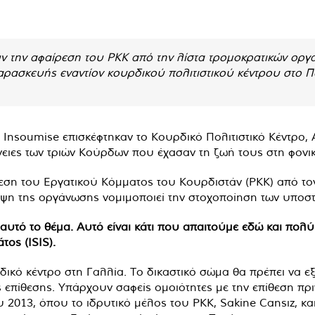
ύν την αφαίρεση του PKK από την λίστα τρομοκρατικών ορ
αρασκευής εναντίον κουρδικού πολιτιστικού κέντρου στο Πα
Insoumise επισκέφτηκαν το Κουρδικό Πολιτιστικό Κέντρο, Α
ένειες των τριών Κούρδων που έχασαν τη ζωή τους στη φον
ρεση του Εργατικού Κόμματος του Κουρδιστάν (PKK) από τ
ψη της οργάνωσης νομιμοποιεί την στοχοποίηση των υποστ
αυτό το θέμα. Αυτό είναι κάτι που απαιτούμε εδώ και πολύ
ος (ISIS).
δικό κέντρο στη Γαλλία. Το δικαστικό σώμα θα πρέπει να εξ
ς επίθεσης. Υπάρχουν σαφείς ομοιότητες με την επίθεση πρι
013, όπου το ιδρυτικό μέλος του PKK, Sakine Cansız, και