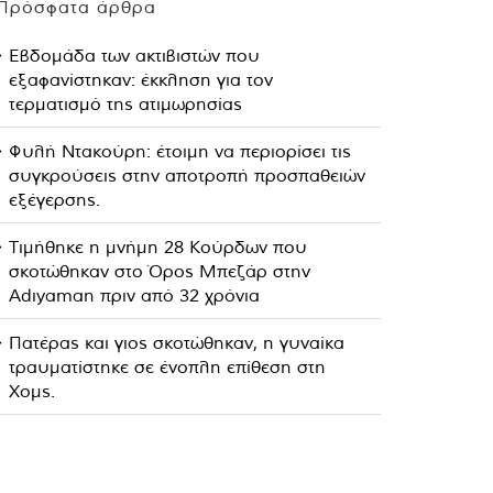
Πρόσφατα άρθρα
Εβδομάδα των ακτιβιστών που
εξαφανίστηκαν: έκκληση για τον
τερματισμό της ατιμωρησίας
Φυλή Ντακούρη: έτοιμη να περιορίσει τις
συγκρούσεις στην αποτροπή προσπαθειών
εξέγερσης.
Τιμήθηκε η μνήμη 28 Κούρδων που
σκοτώθηκαν στο Όρος Μπεζάρ στην
Adıyaman πριν από 32 χρόνια
Πατέρας και γιος σκοτώθηκαν, η γυναίκα
τραυματίστηκε σε ένοπλη επίθεση στη
Χομς.