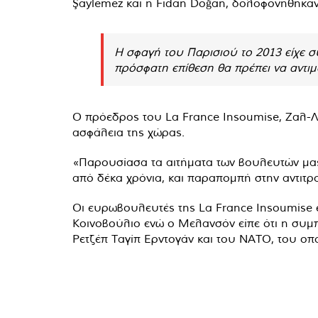
Şaylemez και η Fidan Doğan, δολοφονήθηκαν 
Η σφαγή του Παρισιού το 2013 είχε σ
πρόσφατη επίθεση θα πρέπει να αντιμε
Ο πρόεδρος του La France Insoumise, Ζαλ-Λο
ασφάλεια της χώρας.
«Παρουσίασα τα αιτήματα των βουλευτών μας
από δέκα χρόνια, και παραπομπή στην αντιτρ
Οι ευρωβουλευτές της La France Insoumise έχ
Κοινοβούλιο ενώ ο Μελανσόν είπε ότι η συμπ
Ρετζέπ Ταγίπ Ερντογάν και του ΝΑΤΟ, του οπο