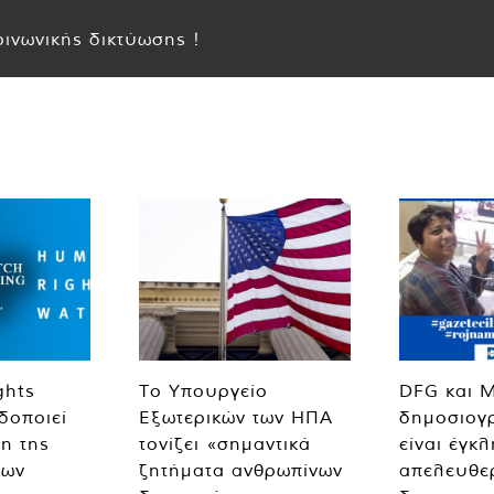
ινωνικής δικτύωσης !
ghts
Το Υπουργείο
DFG και 
δοποιεί
Εξωτερικών των ΗΠΑ
δημοσιογ
η της
τονίζει «σημαντικά
είναι έγκ
των
ζητήματα ανθρωπίνων
απελευθε