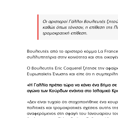
Οι αριστεροί Γάλλοι βουλευτές ζητο
καθώς όπως τόνισαν, η επίθεση της Π
τρομοκρατική επίθεση.
Βουλευτές από το αριστερό κόμμα La France 
συλλυπητήρια στην κοινότητα και στις οικογ
Ο βουλευτής Eric Coquerel ζήτησε την αφαί
Ευρωπαϊκής Ένωσης και είπε ότι η συμπερίλη
«Η Γαλλία πρέπει τώρα να κάνει ένα βήμα σε 
αγώνα των Κούρδων ενάντια στο Ισλαμικό Κράτ
«Δεν είναι τυχαίο ότι στοχοποιήθηκε ένα κουρ
πολιτικές και τρομοκρατικές σχέσεις αυτής τη
αναφερόμενος στη σφαγή του Ιανουαρίου του 2