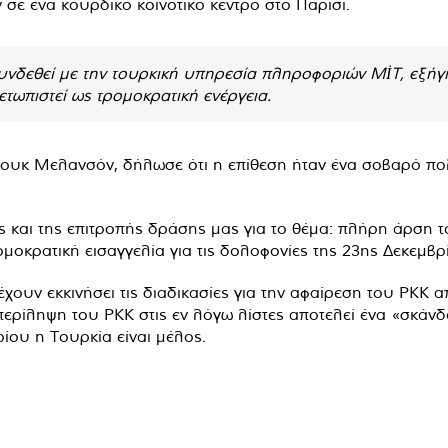
σε ένα κουρδικό κοινοτικό κέντρο στο Παρίσι.
υνδεθεί με την τουρκική υπηρεσία πληροφοριών MİT, εξήγη
τωπιστεί ως τρομοκρατική ενέργεια.
υκ Μελανσόν, δήλωσε ότι η επίθεση ήταν ένα σοβαρό πολιτ
 και της επιτροπής δράσης μας για το θέμα: πλήρη άρση 
ομοκρατική εισαγγελία για τις δολοφονίες της 23ης Δεκεμ
ουν εκκινήσει τις διαδικασίες για την αφαίρεση του ΡΚΚ α
ερίληψη του ΡΚΚ στις εν λόγω λίστες αποτελεί ένα «σκάνδα
ίου η Τουρκία είναι μέλος.