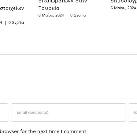
δικαιωμάτων» στην
δημοσιογ
 στοιχείων
Τουρκία
6 Μαΐου, 2024
α
8 Μαΐου, 2024
|
0 Σχόλια
24
|
0 Σχόλια
browser for the next time I comment.