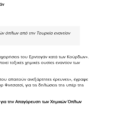
άν
ών όπλων από την Τουρκία εναντίον
ιχειρήσεις του Ερντογάν κατά των Κούρδων».
ιεί τοξικές χημικές ουσίες εναντίον των
 που απαιτούν ανεξάρτητες έρευνες», έγραψε
ιντσατσί, για τις δηλώσεις της υπέρ της
ύ για την Απαγόρευση των Χημικών Όπλων