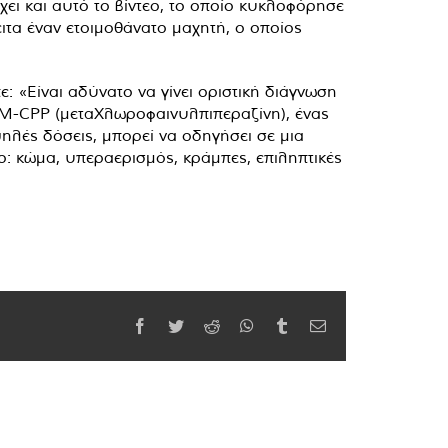
ι και αυτό το βίντεο, το οποίο κυκλοφόρησε
ειτα έναν ετοιμοθάνατο μαχητή, ο οποίος
: «Είναι αδύνατο να γίνει οριστική διάγνωση
η M-CPP (μεταΧλωροφαινυλπιπεραζίνη), ένας
ηλές δόσεις, μπορεί να οδηγήσει σε μια
: κώμα, υπεραερισμός, κράμπες, επιληπτικές
Facebook
Twitter
Reddit
WhatsApp
Tumblr
Email