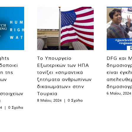
ghts
Το Υπουργείο
DFG και 
δοποιεί
Εξωτερικών των ΗΠΑ
δημοσιογ
η της
τονίζει «σημαντικά
είναι έγκ
των
ζητήματα ανθρωπίνων
απελευθε
δικαιωμάτων» στην
δημοσιογ
 στοιχείων
Τουρκία
6 Μαΐου, 2024
α
8 Μαΐου, 2024
|
0 Σχόλια
24
|
0 Σχόλια