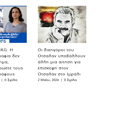
MKG: Η
Οι δικηγόροι του
ραφία δεν
Οτσαλαν υποβάλλουν
λημα,
άλλη μια αίτηση για
ρώστε τους
επίσκεψη στον
ράφους
Οτσαλάν στο Ιμράλι
|
0 Σχόλια
2 Μαΐου, 2024
|
0 Σχόλια