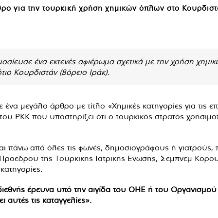
ρο για την τουρκική χρήση χημικών όπλων στο Κουρδιστ
οσίευσε ένα εκτενές αφιέρωμα σχετικά με την χρήση χημικ
ιο Κουρδιστάν (βόρειο Ιράκ).
ένα μεγάλο άρθρο με τίτλο «Χημικές κατηγορίες για τις επ
του PKK που υποστηρίζει ότι ο τουρκικός στρατός χρησιμοπο
αι πάνω από όλες τις φωνές, δημοσιογράφους ή γιατρούς,
ροέδρου της Τουρκικής Ιατρικής Ένωσης, Σεμπνέμ Κορούρ Φ
 κατηγορίες.
 διεθνής έρευνα υπό την αιγίδα του ΟΗΕ ή του Οργανισμο
 αυτές τις καταγγελίες».