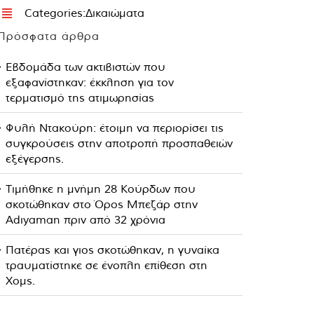
Categories:
Δικαιώματα
Πρόσφατα άρθρα
Εβδομάδα των ακτιβιστών που
εξαφανίστηκαν: έκκληση για τον
τερματισμό της ατιμωρησίας
Φυλή Ντακούρη: έτοιμη να περιορίσει τις
συγκρούσεις στην αποτροπή προσπαθειών
εξέγερσης.
Τιμήθηκε η μνήμη 28 Κούρδων που
σκοτώθηκαν στο Όρος Μπεζάρ στην
Adıyaman πριν από 32 χρόνια
Πατέρας και γιος σκοτώθηκαν, η γυναίκα
τραυματίστηκε σε ένοπλη επίθεση στη
Χομς.