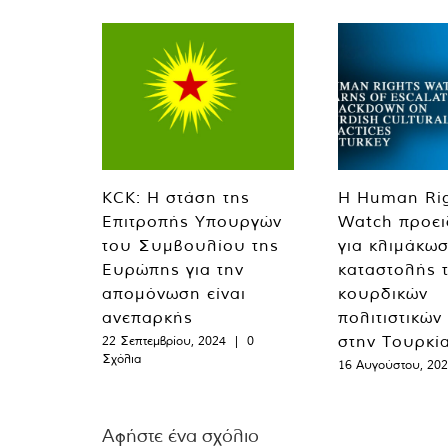
KCK: Η στάση της
Η Human Ri
Επιτροπής Υπουργών
Watch προει
του Συμβουλίου της
για κλιμάκωσ
Ευρώπης για την
καταστολής 
απομόνωση είναι
κουρδικών
ανεπαρκής
πολιτιστικών
στην Τουρκί
22 Σεπτεμβρίου, 2024
|
0
Σχόλια
16 Αυγούστου, 20
Αφήστε ένα σχόλιο