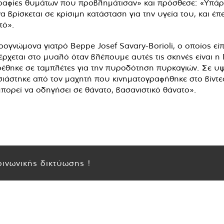
ραφίες θυμάτων που προβλημάτισαν» και πρόσθεσε: «Υπάρχε
α βρίσκεται σε κρίσιμη κατάσταση για την υγεία του, και έπ
τό».
γνώμονα γιατρό Beppe Josef Savary-Borioli, ο οποίος είπε
 έρχεται στο μυαλό όταν βλέπουμε αυτές τις σκηνές είναι 
ρέθηκε σε ταμπλέτες για την πυροδότηση πυρκαγιών. Σε υψ
ιάστηκε από τον μαχητή που κινηματογραφήθηκε στο βίντεο
πορεί να οδηγήσει σε θάνατο, βασανιστικό θάνατο».
ινωνικής δικτύωσης !