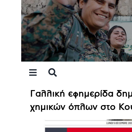
Skip
to
content
Γαλλική εφημερίδα δημ
χημικών όπλων στο Κο