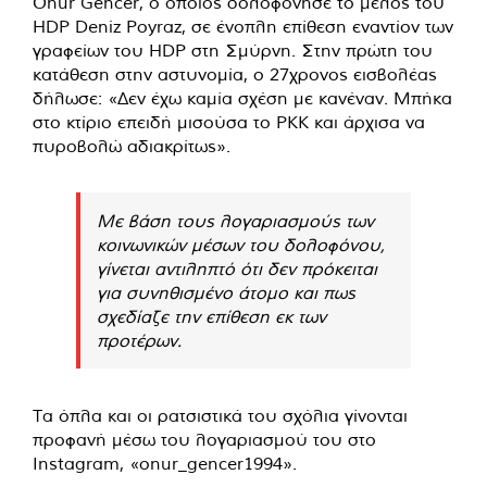
Onur Gencer, ο οποίος δολοφόνησε το μέλος του
HDP Deniz Poyraz, σε ένοπλη επίθεση εναντίον των
γραφείων του HDP στη Σμύρνη. Στην πρώτη του
κατάθεση στην αστυνομία, ο 27χρονος εισβολέας
δήλωσε: «Δεν έχω καμία σχέση με κανέναν. Μπήκα
στο κτίριο επειδή μισούσα το PKK και άρχισα να
πυροβολώ αδιακρίτως».
Με βάση τους λογαριασμούς των
κοινωνικών μέσων του δολοφόνου,
γίνεται αντιληπτό ότι δεν πρόκειται
για συνηθισμένο άτομο και πως
σχεδίαζε την επίθεση εκ των
προτέρων.
Τα όπλα και οι ρατσιστικά του σχόλια γίνονται
προφανή μέσω του λογαριασμού του στο
Instagram, «onur_gencer1994».