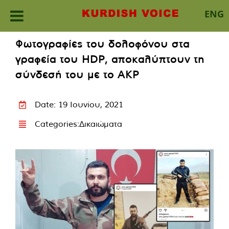
ENG
Skip
Φωτογραφίες του δολοφόνου στα
to
γραφεία του HDP, αποκαλύπτουν τη
content
σύνδεσή του με το AKP
Date: 19 Ιουνίου, 2021
Categories:
Δικαιώματα