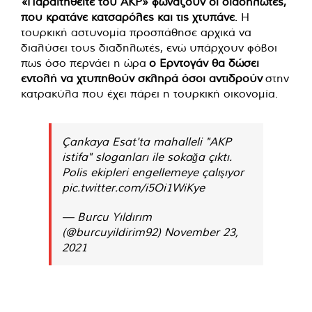
«Παραιτηθείτε του AKP» φωνάζουν οι διαδηλωτές,
που κρατάνε κατσαρόλες και τις χτυπάνε
. Η
τουρκική αστυνομία προσπάθησε αρχικά να
διαλύσει τους διαδηλωτές, ενώ υπάρχουν φόβοι
πως όσο περνάει η ώρα
ο Ερντογάν θα δώσει
εντολή να χτυπηθούν σκληρά όσοι αντιδρούν
στην
κατρακύλα που έχει πάρει η τουρκική οικονομία.
Çankaya Esat'ta mahalleli "AKP
istifa" sloganları ile sokağa çıktı.
Polis ekipleri engellemeye çalışıyor
pic.twitter.com/i5Oi1WiKye
— Burcu Yıldırım
(@burcuyildirim92)
November 23,
2021