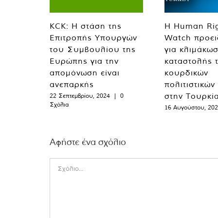
KCK: Η στάση της
Η Human Ri
Επιτροπής Υπουργών
Watch προει
του Συμβουλίου της
για κλιμάκωσ
Ευρώπης για την
καταστολής 
απομόνωση είναι
κουρδικών
ανεπαρκής
πολιτιστικών
στην Τουρκί
22 Σεπτεμβρίου, 2024
|
0
Σχόλια
16 Αυγούστου, 20
Αφήστε ένα σχόλιο
Comment