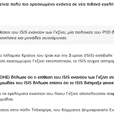
ρ είναι πολύ πιο οργανωμένο ενάντια σε νέα πιθανά εγκλ
έσεις του ISIS εναντίον των Γεζίντι, μία πολιτικός του PYD 
οικήσεις και μονάδες αυτοάμυνας.
ο Ισλαμικό Κράτος του Ιράκ και της Συρίας (ISIS) εισέβαλε σ
σό εκατομμύριο Γεζίντι εκτοπίστηκαν, το ISIS συχνά απήγαγ
ΗΕ) δήλωσε ότι η επίθεση του ISIS εναντίον των Γεζίντι στ
ωδίες του ISIS δήλωσε επίσης ότι το ISIS διέπραξε γενοκτο
τι τα εγκλήματα εναντίον του λαού Γεζίντι αποτελούσαν σα
ομάδας.
ος στην πόλη Tirbespiye, του Κόμματος Δημοκρατικής Ένω