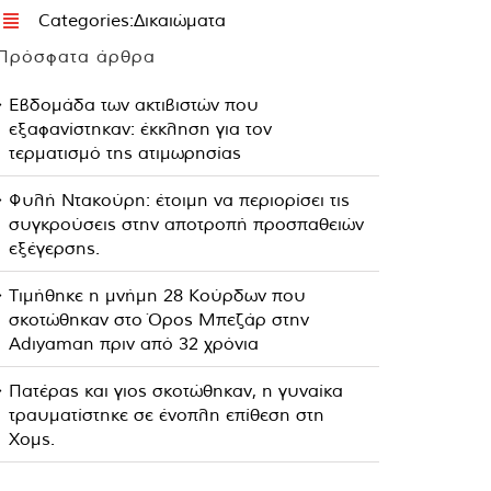
Categories:
Δικαιώματα
Πρόσφατα άρθρα
Εβδομάδα των ακτιβιστών που
εξαφανίστηκαν: έκκληση για τον
τερματισμό της ατιμωρησίας
Φυλή Ντακούρη: έτοιμη να περιορίσει τις
συγκρούσεις στην αποτροπή προσπαθειών
εξέγερσης.
Τιμήθηκε η μνήμη 28 Κούρδων που
σκοτώθηκαν στο Όρος Μπεζάρ στην
Adıyaman πριν από 32 χρόνια
Πατέρας και γιος σκοτώθηκαν, η γυναίκα
τραυματίστηκε σε ένοπλη επίθεση στη
Χομς.