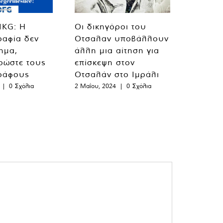
MKG: Η
Οι δικηγόροι του
ραφία δεν
Οτσαλαν υποβάλλουν
λημα,
άλλη μια αίτηση για
ρώστε τους
επίσκεψη στον
ράφους
Οτσαλάν στο Ιμράλι
|
0 Σχόλια
2 Μαΐου, 2024
|
0 Σχόλια