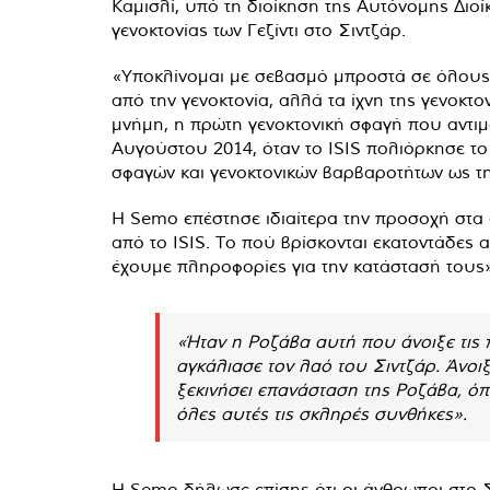
Καμισλί, υπό τη διοίκηση της Αυτόνομης Διοί
γενοκτονίας των Γεζίντι στο Σιντζάρ.
«Υποκλίνομαι με σεβασμό μπροστά σε όλους 
από την γενοκτονία, αλλά τα ίχνη της γενοκτ
μνήμη, η πρώτη γενοκτονική σφαγή που αντιμε
Αυγούστου 2014, όταν το ISIS πολιόρκησε το Σ
σφαγών και γενοκτονικών βαρβαροτήτων ως τη
Η Semo επέστησε ιδιαίτερα την προσοχή στα 
από το ISIS. Το πού βρίσκονται εκατοντάδες
έχουμε πληροφορίες για την κατάστασή τους»
«Ήταν η Ροζάβα αυτή που άνοιξε τις
αγκάλιασε τον λαό του Σιντζάρ. Άνοιξ
ξεκινήσει επανάσταση της Ροζάβα, όπ
όλες αυτές τις σκληρές συνθήκες».
Η Semo δήλωσε επίσης ότι οι άνθρωποι στο Σ