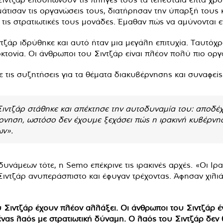
άτισαν τις οργανώσεις τους, διατήρησαν την ύπαρξή τους κ
ις στρατιωτικές τους μονάδες. Έμαθαν πώς να αμύνονται εν
ζάρ ιδρύθηκε και αυτό ήταν μια μεγάλη επιτυχία. Ταυτόχρ
κτονία. Οι άνθρωποι του Σιντζάρ είναι πλέον πολύ πιο οργ
ε τις συζητήσεις για τα θέματα διακυβέρνησης και συναφείς
ιντζάρ στάθηκε και απέκτησε την αυτοδυναμία του: αποδέχ
βέρνηση, ωστόσο δεν έχουμε ξεχάσει πώς η ιρακινή κυβέρν
ων».
νάμεων τότε, η Semo επέκρινε τις ιρακινές αρχές. «Οι Ιρακ
Σιντζάρ ανυπεράσπιστο και έφυγαν τρέχοντας. Άφησαν χιλι
ου Σιντζάρ έχουν πλέον αλλάξει. Οι άνθρωποι του Σιντζάρ 
ι ένας λαός με στρατιωτική δύναμη. Ο λαός του Σιντζάρ δε