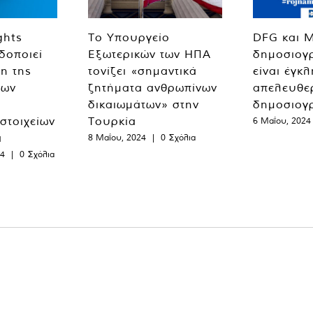
ghts
Το Υπουργείο
DFG και 
δοποιεί
Εξωτερικών των ΗΠΑ
δημοσιογ
η της
τονίζει «σημαντικά
είναι έγκ
των
ζητήματα ανθρωπίνων
απελευθε
δικαιωμάτων» στην
δημοσιογ
 στοιχείων
Τουρκία
6 Μαΐου, 2024
α
8 Μαΐου, 2024
|
0 Σχόλια
24
|
0 Σχόλια