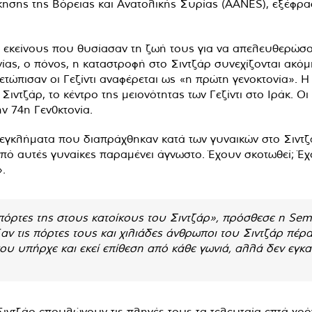
κησης της Βόρειας και Ανατολικής Συρίας (AANES), εξέφρασ
εκείνους που θυσίασαν τη ζωή τους για να απελευθερώσου
ονίας, ο πόνος, η καταστροφή στο Σιντζάρ συνεχίζονται ακ
τώπισαν οι Γεζίντι αναφέρεται ως «η πρώτη γενοκτονία». Η 
ιντζάρ, το κέντρο της μειονότητας των Γεζίντι στο Ιράκ. Ο
ν 74η Γεν0κτονία.
εγκλήματα που διαπράχθηκαν κατά των γυναικών στο Σιντζάρ
 από αυτές γυναίκες παραμένει άγνωστο. Έχουν σκοτωθεί; Έ
.
 πόρτες της στους κατοίκους του Σιντζάρ», πρόσθεσε η Se
αν τις πόρτες τους και χιλιάδες άνθρωποι του Σιντζάρ πέρα
ου υπήρχε και εκεί επίθεση από κάθε γωνιά, αλλά δεν εγκα
ιντζάρ επουλώνουν τις πληγές τους τα τελευταία επτά χρόν