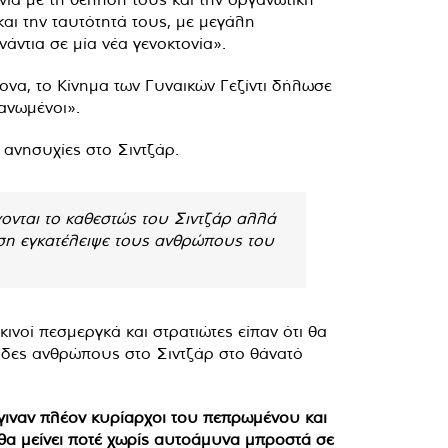
αι την ταυτότητά τους, με μεγάλη
άντια σε μία νέα γενοκτονία».
ονα, το Κίνημα των Γυναικών Γεζίντι δήλωσε
ανωμένοι».
 ανησυχίες στο Σιντζάρ.
ονται το καθεστώς του Σιντζάρ αλλά
ηση εγκατέλειψε τους ανθρώπους του
ινοί πεσμεργκά και στρατιώτες είπαν ότι θα
άδες ανθρώπους στο Σιντζάρ στο θάνατό
έγιναν πλέον κυρίαρχοι του πεπρωμένου και
ν θα μείνει ποτέ χωρίς αυτοάμυνα μπροστά σε