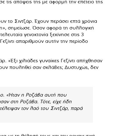
ε τις απόψεις της με αφορμή την επέτειο της
ν το Σιντζάρ. Έχουν περάσει επτά χρόνια
όμη», σημείωσε. Όσον αφορά τη συλλογική
τελευταία γενοκτονία ξεκίνησε στις 3
ι Γεζίντι απαριθμούν αυτήν την περίοδο
. «Έξι χιλιάδες γυναίκες Γεζίντι απήχθησαν
χουν πουληθεί σαν σκλάβες; Δυστυχώς, δεν
mo. «Ήταν η Ροζάβα αυτή που
σαν στη Ροζάβα. Τότε, είχε ήδη
τέλειψαν τον λαό του Σιντζάρ, παρά
ια με τη θέλησή τους και την οργανωτική