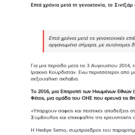
Επτά χρόνια μετά τη γενοκτονία, το Σιντζά
Επτά χρόνια μετά τις γενοκτονικές επιθ
οργανωμένο σήμερα, με αυτόνομες δι
Για μια περίοδο μετά τις 3 Αυγούστου 2014, τ
Ιρακινό Κουρδιστάν. Ενώ περισσότεροι από μι
σεξουαλική σκλαβιά.
Το 2016, μια Επιτροπή των Ηνωμένων Εθνών (Ο
Φέτος, μια ομάδα του ΟΗΕ που ερευνά τις θηρι
«Υπάρχουν σαφείς και πειστικές αποδείξεις ό
Σύμβουλος και επικεφαλής της ερευνητικής 
Η Hediye Semo, συμπρόεδρος του παραρτήματ