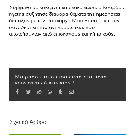
Σύμφωνα με κυβερνητική ανακοίνωση, ο Κούρδος
ηγέτης συζήτησε διάφορα θέματα της ημερήσιας
διάταξης με τον Πατριάρχη Μαρ Αουά Γ' και την
συνοδευτική του αντιπροσωπεία, που
αποτελούνταν από επισκόπους και κληρικούς.
Μοιράσου τη δημοσίευση στα μέσα
κοινωνικής δικτύωσης !
Facebook
Twitter
Reddit
WhatsApp
Tumblr
Email
Σχετικά Άρθρα