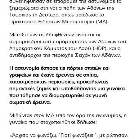
συνελήφθησαν σε επιδρομές της αστυνομίας τα
ξημερώματα στη νότια πόλη των Αδάνων της
Τουρκίας τη Δευτέρα, όπως μετέδωσε το
Πρακτορείο Ειδήσεων Μεσοποταμία (MA).
Μεταξύ των συλληφθέντων είναι και οι
συμπρόεδροι του παραρτήματος των Αδάνων του
Δημοκρατικού Κόμματος του Λαού (HDP), και ο
αντιδήμαρχος της περιοχής Σεϊχάν των Αδάνων.
Η αστυνομία έσπασε τις πόρτες σπιτιών και
γραφείων και έκανε έρευνες σε σπίτια,
καταστρέφοντας περιουσίες, προκαλώντας
σημαντικές ζημιές και υποβάλλοντας μια γυναίκα
που τόλμησε να διαμαρτυρηθεί σε γυμνή
σωματική έρευνα.
Μιλώντας στον MA υπό τον όρο της ανωνυμίας, η
γυναίκα που στοχοποιήθηκε δήλωσε:
«Άρχισα να φωνάζω. "Γιατί φωνάζεις;", με ρώτησαν.