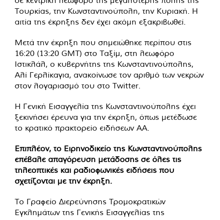
σε κεντρική λεωφόρο της μεγαλύτερης πόλης της
Τουρκίας, την Κωνσταντινούπολη, την Κυριακή. Η
αιτία της έκρηξης δεν έχει ακόμη εξακριβωθεί.
Μετά την έκρηξη που σημειώθηκε περίπου στις
16:20 (13:20 GMT) στο Ταξίμ, στη λεωφόρο
Ιστικλάλ, ο κυβερνήτης της Κωνσταντινούπολης,
Αλί Γερλίκαγια, ανακοίνωσε τον αριθμό των νεκρών
στον λογαριασμό του στο Twitter.
Η Γενική Εισαγγελία της Κωνσταντινούπολης έχει
ξεκινήσει έρευνα για την έκρηξη, όπως μετέδωσε
το κρατικό πρακτορείο ειδήσεων ΑΑ.
Επιπλέον, το Ειρηνοδικείο της Κωνσταντινούπολης
επέβαλε απαγόρευση μετάδοσης σε όλες τις
τηλεοπτικές και ραδιοφωνικές ειδήσεις που
σχετίζονται με την έκρηξη.
Το Γραφείο Διερεύνησης Τρομοκρατικών
Εγκλημάτων της Γενικής Εισαγγελίας της