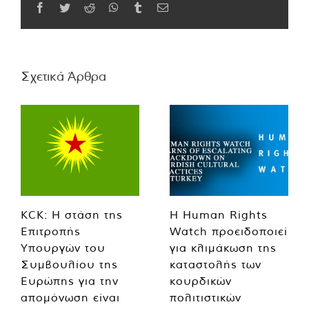
Facebook
Twitter
Reddit
WhatsApp
Tumblr
Email
Σχετικά Άρθρα
KCK: Η στάση της
Η Human Rights
Επιτροπής
Watch προειδοποιεί
Υπουργών του
για κλιμάκωση της
Συμβουλίου της
καταστολής των
Ευρώπης για την
κουρδικών
απομόνωση είναι
πολιτιστικών