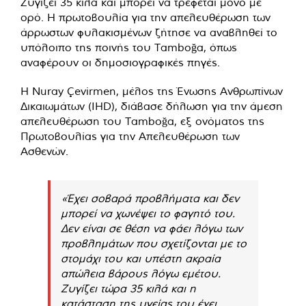
Ζυγίζει 35 κιλά και μπορεί να τρέφεται μόνο με
ορό. Η πρωτοβουλία για την απελευθέρωση των
άρρωστων φυλακισμένων ζήτησε να αναβληθεί το
υπόλοιπο της ποινής του Tamboğa, όπως
αναφέρουν οι δημοσιογραφικές πηγές.
Η Nuray Çevirmen, μέλος της Ένωσης Ανθρωπίνων
Δικαιωμάτων (IHD), διάβασε δήλωση για την άμεση
απελευθέρωση του Tamboğa, εξ ονόματος της
Πρωτοβουλίας για την Απελευθέρωση των
Ασθενών.
«Έχει σοβαρά προβλήματα και δεν
μπορεί να χωνέψει το φαγητό του.
Δεν είναι σε θέση να φάει λόγω των
προβλημάτων που σχετίζονται με το
στομάχι του και υπέστη ακραία
απώλεια βάρους λόγω εμέτου.
Ζυγίζει τώρα 35 κιλά και η
κατάσταση της υγείας του έχει