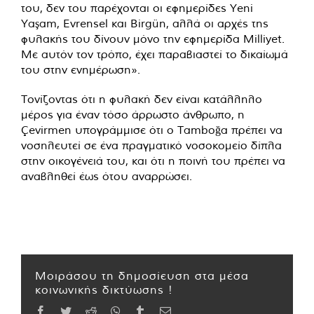
του, δεν του παρέχονται οι εφημερίδες Yeni
Yaşam, Evrensel και Birgün, αλλά οι αρχές της
φυλακής του δίνουν μόνο την εφημερίδα Milliyet.
Με αυτόν τον τρόπο, έχει παραβιαστεί το δικαίωμά
του στην ενημέρωση».
Τονίζοντας ότι η φυλακή δεν είναι κατάλληλο
μέρος για έναν τόσο άρρωστο άνθρωπο, η
Çevirmen υπογράμμισε ότι ο Tamboğa πρέπει να
νοσηλευτεί σε ένα πραγματικό νοσοκομείο δίπλα
στην οικογένειά του, και ότι η ποινή του πρέπει να
αναβληθεί έως ότου αναρρώσει.
Μοιράσου τη δημοσίευση στα μέσα
κοινωνικής δικτύωσης !
Facebook
Twitter
Reddit
WhatsApp
Tumblr
Email