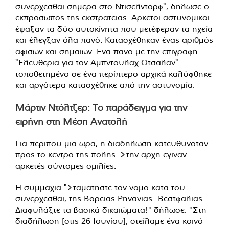
συνέρχεσθαι σήμερα στο Ντίσελντορφ", δήλωσε ο
εκπρόσωπος της εκστρατείας. Αρκετοί αστυνομικοί
έψαξαν τα δύο αυτοκίνητα που μετέφεραν τα ηχεία
και έλεγξαν όλα πανό. Κατασχέθηκαν ένας αριθμός
αφισών και σημαιών. Ένα πανό με την επιγραφή
"Ελευθερία για τον Αμπντουλάχ Οτσαλάν"
τοποθετημένο σε ένα περίπτερο αρχικά καλύφθηκε
και αργότερα κατασχέθηκε από την αστυνομία.
Μάρτιν Ντόλτζερ: Το παράδειγμα για την
ειρήνη στη Μέση Ανατολή
Για περίπου μία ώρα, η διαδήλωση κατευθυνόταν
προς το κέντρο της πόλης. Στην αρχή έγιναν
αρκετές σύντομες ομιλίες.
Η συμμαχία "Σταματήστε τον νόμο κατά του
συνέρχεσθαι, της Βόρειας Ρηνανίας -Βεστφαλίας -
Διαφυλάξτε τα βασικά δικαιώματα!" δήλωσε: "Στη
διαδήλωση [στις 26 Ιουνίου], στείλαμε ένα κοινό