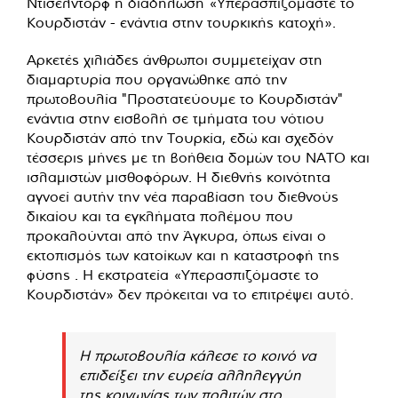
Ντίσελντορφ η διαδήλωση «Υπερασπιζόμαστε το
Κουρδιστάν - ενάντια στην τουρκικής κατοχή».
Αρκετές χιλιάδες άνθρωποι συμμετείχαν στη
διαμαρτυρία που οργανώθηκε από την
πρωτοβουλία "Προστατεύουμε το Κουρδιστάν"
ενάντια στην εισβολή σε τμήματα του νότιου
Κουρδιστάν από την Τουρκία, εδώ και σχεδόν
τέσσερις μήνες με τη βοήθεια δομών του ΝΑΤΟ και
ισλαμιστών μισθοφόρων. Η διεθνής κοινότητα
αγνοεί αυτήν την νέα παραβίαση του διεθνούς
δικαίου και τα εγκλήματα πολέμου που
προκαλούνται από την Άγκυρα, όπως είναι ο
εκτοπισμός των κατοίκων και η καταστροφή της
φύσης . Η εκστρατεία «Υπερασπιζόμαστε το
Κουρδιστάν» δεν πρόκειται να το επιτρέψει αυτό.
Η πρωτοβουλία κάλεσε το κοινό να
επιδείξει την ευρεία αλληλεγγύη
της κοινωνίας των πολιτών στο