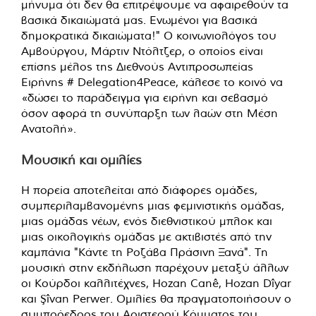
μήνυμα ότι δεν θα επιτρέψουμε να αφαιρεθούν τα
βασικά δικαιώματά μας. Ενωμένοι για βασικά
δημοκρατικά δικαιώματα!" Ο κοινωνιολόγος του
Αμβούργου, Μάρτιν Ντόλτζερ, ο οποίος είναι
επίσης μέλος της Διεθνούς Αντιπροσωπείας
Ειρήνης # Delegation4Peace, κάλεσε το κοινό να
«δώσει το παράδειγμα για ειρήνη και σεβασμό
όσον αφορά τη συνύπαρξη των λαών στη Μέση
Ανατολή».
Μουσική και ομιλίες
Η πορεία αποτελείται από διάφορες ομάδες,
συμπεριλαμβανομένης μιας φεμινιστικής ομάδας,
μιας ομάδας νέων, ενός διεθνιστικού μπλοκ και
μιας οικολογικής ομάδας με ακτιβιστές από την
καμπάνια "Κάντε τη Ροζάβα Πράσινη Ξανά". Τη
μουσική στην εκδήλωση παρέχουν μεταξύ άλλων
οι Κούρδοι καλλιτέχνες, Hozan Canê, Hozan Dîyar
και Şîvan Perwer. Ομιλίες θα πραγματοποιήσουν ο
συμπρόεδρος του Αριστερού Κόμματος του