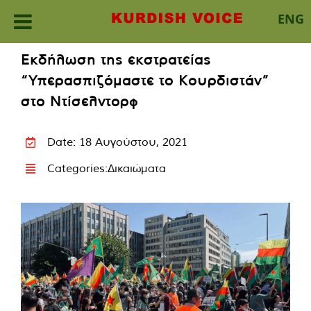
ENG
Skip
Εκδήλωση της εκστρατείας
to
“Υπερασπιζόμαστε το Κουρδιστάν”
content
στο Ντίσελντορφ
Date: 18 Αυγούστου, 2021
Categories:
Δικαιώματα