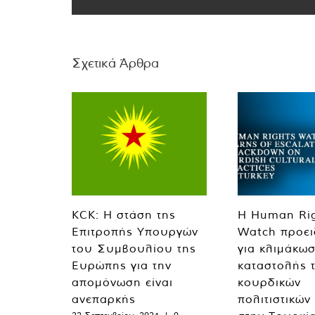
Σχετικά Άρθρα
KCK: Η στάση της
Η Human Ri
Επιτροπής Υπουργών
Watch προει
του Συμβουλίου της
για κλιμάκωσ
Ευρώπης για την
καταστολής 
απομόνωση είναι
κουρδικών
ανεπαρκής
πολιτιστικών