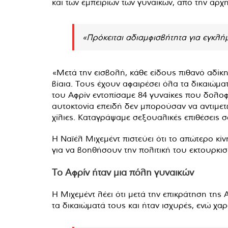
και των εμπειριών των γυναικών, από την αρχ
«Πρόκειται αδιαμφισβήτητα για εγκλή
«Μετά την εισβολή, κάθε είδους πιθανό αδίκη
βίαια. Τους έχουν αφαιρέσει όλα τα δικαιώμα
του Αφρίν εντοπίσαμε 84 γυναίκες που δολοφ
αυτοκτονία επειδή δεν μπορούσαν να αντιμε
χίλιες. Καταγράψαμε σεξουαλικές επιθέσεις 
Η Ναϊέλ Μιχεμέντ πιστεύει ότι το απώτερο κί
για να βοηθήσουν την πολιτική του εκτουρκι
Το Αφρίν ήταν μια πόλη γυναικών
Η Μιχεμέντ λέει ότι μετά την επικράτηση της
τα δικαιώματά τους και ήταν ισχυρές, ενώ χα