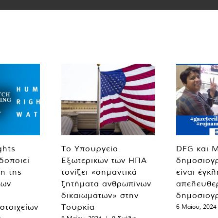
ghts
Το Υπουργείο
DFG και 
δοποιεί
Εξωτερικών των ΗΠΑ
δημοσιογ
η της
τονίζει «σημαντικά
είναι έγκ
των
ζητήματα ανθρωπίνων
απελευθε
δικαιωμάτων» στην
δημοσιογ
 στοιχείων
Τουρκία
6 Μαΐου, 2024