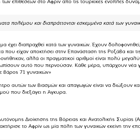
ή των επιθέσεων στο Αφρίν από τις τουρκικές ένοπλες δυνάμ
ματα πολέμου και διαπράττονται εσκεμμένα κατά των γυναικ
μα έχει διαπραχθεί κατά των γυναικών. Έχουν δολοφονηθεί, 
τα που είχαν αποκτήσει στην Επανάσταση της Ροζάβα και τι
ονήθηκαν, αλλά οι πραγματικοί αριθμοί είναι πολύ μεγαλύ
τωπίσουν αυτό που περνούσαν. Κάθε μέρα, υπάρχουν νέα 
σε βάρος 71 γυναικών»
νητρο αυτών των βιασμών και απαγωγών είναι να διώξουν κα
σμού που διεξάγει η Άγκυρα.
 Αυτόνομης Διοίκησης της Βόρειας και Ανατολικής Συρίας (A
ρακτήρισε το Αφρίν ως μία πόλη των γυναικών εκείνη την επ