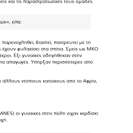
εις και τις παραστρατιωτικές τους ομάδες.
ών», είπε.
παρενοχληθεί, βιαστεί, παντρευτεί με τη
ς έχουν φυλακίσει στα σπίτια. Εμείς ως ΜΚΟ
τεροι. Έξι γυναίκες οδηγήθηκαν στην
για απαγωγές. Υπήρξαν περισσότερες από
ι άλλους ντόπιους κατοίκους από το Αφρίν,
ANES) οι γυναίκες στην πόλη είχαν κερδίσει
οχή.