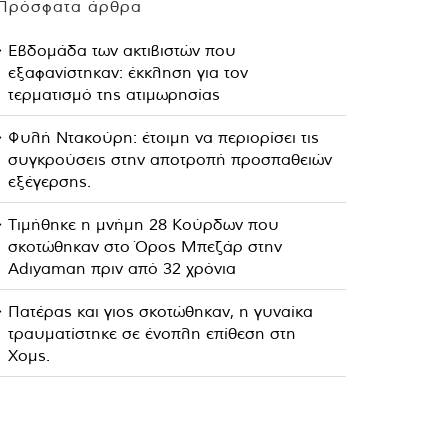
Πρόσφατα άρθρα
Εβδομάδα των ακτιβιστών που
εξαφανίστηκαν: έκκληση για τον
τερματισμό της ατιμωρησίας
Φυλή Ντακούρη: έτοιμη να περιορίσει τις
συγκρούσεις στην αποτροπή προσπαθειών
εξέγερσης.
Τιμήθηκε η μνήμη 28 Κούρδων που
σκοτώθηκαν στο Όρος Μπεζάρ στην
Adıyaman πριν από 32 χρόνια
Πατέρας και γιος σκοτώθηκαν, η γυναίκα
τραυματίστηκε σε ένοπλη επίθεση στη
Χομς.