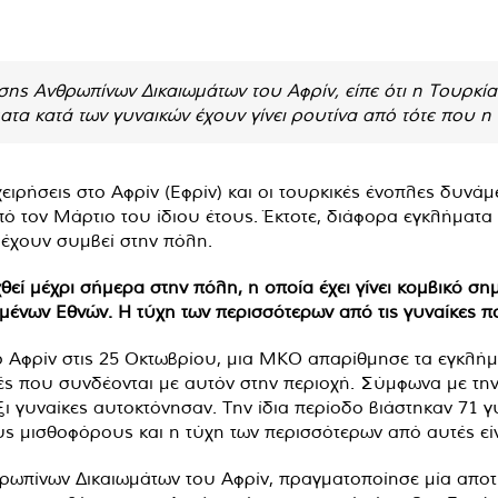
ης Ανθρωπίνων Δικαιωμάτων του Αφρίν, είπε ότι η Τουρκία 
ατα κατά των γυναικών έχουν γίνει ρουτίνα από τότε που η
χειρήσεις στο Αφρίν (Εφρίν) και οι τουρκικές ένοπλες δυνά
πό τον Μάρτιο του ίδιου έτους. Έκτοτε, διάφορα εγκλήματ
, έχουν συμβεί στην πόλη.
θεί μέχρι σήμερα στην πόλη, η οποία έχει γίνει κομβικό σ
ένων Εθνών. Η τύχη των περισσότερων από τις γυναίκες π
Αφρίν στις 25 Οκτωβρίου, μια ΜΚΟ απαρίθμησε τα εγκλήμ
κές που συνδέονται με αυτόν στην περιοχή. Σύμφωνα με την
ξι γυναίκες αυτοκτόνησαν. Την ίδια περίοδο βιάστηκαν 71 
ς μισθοφόρους και η τύχη των περισσότερων από αυτές εί
ρωπίνων Δικαιωμάτων του Αφρίν, πραγματοποίησε μία απο