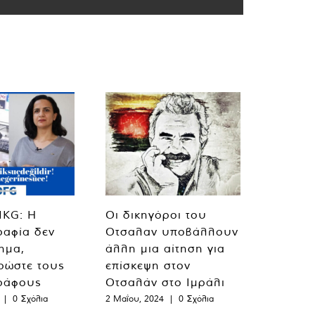
MKG: Η
Οι δικηγόροι του
ραφία δεν
Οτσαλαν υποβάλλουν
λημα,
άλλη μια αίτηση για
ρώστε τους
επίσκεψη στον
ράφους
Οτσαλάν στο Ιμράλι
|
0 Σχόλια
2 Μαΐου, 2024
|
0 Σχόλια