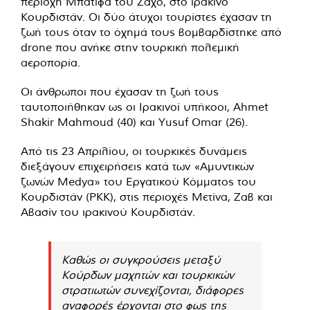
περιοχή Μπατιφά του Ζάχο, στο ιρακινό
Κουρδιστάν. Οι δύο άτυχοι τουρίστες έχασαν τη
ζωή τους όταν το όχημά τους βομβαρδίστηκε από
drone που ανήκε στην τουρκική πολεμική
αεροπορία.
Οι άνθρωποι που έχασαν τη ζωή τους
ταυτοποιήθηκαν ως οι Ιρακινοί υπήκοοι, Ahmet
Shakir Mahmoud (40) και Yusuf Omar (26).
Από τις 23 Απριλίου, οι τουρκικές δυνάμεις
διεξάγουν επιχειρήσεις κατά των «Αμυντικών
ζωνών Medya» του Εργατικού Κόμματος του
Κουρδιστάν (PKK), στις περιοχές Μετίνα, Ζαβ και
Αβασίν του ιρακινού Κουρδιστάν.
Καθώς οι συγκρούσεις μεταξύ
Κούρδων μαχητών και τουρκικών
στρατιωτών συνεχίζονται, διάφορες
αναφορές έρχονται στο φως της