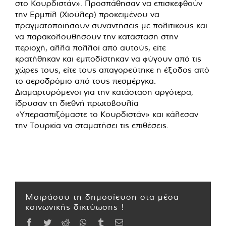
στο Κουρδιστάν». Προσπάθησαν να επισκεφθούν
την Ερμπίλ (Χιούλερ) προκειμένου να
πραγματοποιήσουν συναντήσεις με πολιτικούς και
να παρακολουθήσουν την κατάσταση στην
περιοχή, αλλά πολλοί από αυτούς, είτε
κρατήθηκαν και εμποδίστηκαν να φύγουν από τις
χώρες τους, είτε τους απαγορεύτηκε η έξοδος από
το αεροδρόμιο από τους πεσμέργκα.
Διαμαρτυρόμενοι για την κατάσταση αργότερα,
ίδρυσαν τη διεθνή πρωτοβουλία
«Υπερασπιζόμαστε το Κουρδιστάν» και κάλεσαν
την Τουρκία να σταματήσει τις επιθέσεις.
Μοιράσου τη δημοσίευση στα μέσα
κοινωνικής δικτύωσης !
Facebook
Twitter
Reddit
WhatsApp
Tumblr
Email