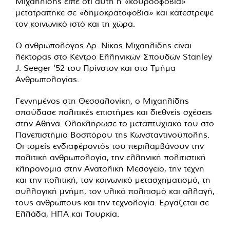
Μιχαηλίδης είπε ότι αυτή η «κουρδοφοβία»
μετατράπηκε σε «δημοκρατοφοβία» και κατέστρεψε
τον κοινωνικό ιστό και τη χώρα.
Ο ανθρωπολόγος Δρ. Νίκος Μιχαηλίδης είναι
λέκτορας στο Κέντρο Ελληνικών Σπουδών Stanley
J. Seeger '52 του Πρίνστον και στο Τμήμα
Ανθρωπολογίας.
Γεννημένος στη Θεσσαλονίκη, ο Μιχαηλίδης
σπούδασε πολιτικές επιστήμες και διεθνείς σχέσεις
στην Αθήνα. Ολοκλήρωσε το μεταπτυχιακό του στο
Πανεπιστήμιο Βοσπόρου της Κωνσταντινούπολης.
Οι τομείς ενδιαφέροντός του περιλαμβάνουν την
πολιτική ανθρωπολογία, την ελληνική πολιτιστική
κληρονομιά στην Ανατολική Μεσόγειο, την τέχνη
και την πολιτική, τον κοινωνικό μετασχηματισμό, τη
συλλογική μνήμη, τον υλικό πολιτισμό και αλλαγή,
τους ανθρώπους και την τεχνολογία. Εργάζεται σε
Ελλάδα, ΗΠΑ και Τουρκία.