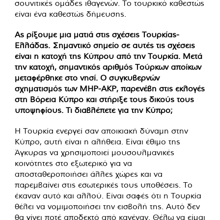
σουνιτικές ομάδες ιθαγενών. Το τουρκικό καθεστώς
είναι ένα καθεστώς δήμευσης.
Ας ρίξουμε μια ματιά στις σχέσεις Τουρκίας-
Ελλάδας. Σημαντικό σημείο σε αυτές τις σχέσεις
είναι η κατοχή της Κύπρου από την Τουρκία. Μετά
την κατοχή, σημαντικός αριθμός Τούρκων αποίκων
μεταφέρθηκε στο νησί. Ο συγκυβερνών
σχηματισμός των MHP-AKP, παρενέβη στις εκλογές
στη Βόρεια Κύπρο και στήριξε τους δικούς τους
υποψηφίους. Τι διαβλέπετε για την Κύπρο;
Η Τουρκία ενεργεί σαν αποικιακή δύναμη στην
Κύπρο, αυτή είναι η αλήθεια. Είναι έθιμο της
Άγκυρας να χρησιμοποιεί μουσουλμανικές
κοινότητες στο εξωτερικό για να
αποσταθεροποιήσει άλλες χώρες και να
παρεμβαίνει στις εσωτερικές τους υποθέσεις. Το
έκαναν αυτό και αλλού. Είναι σαφές ότι η Τουρκία
θέλει να νομιμοποιήσει την εισβολή της. Αυτό δεν
θα γίνει ποτέ αποδεκτό από κανέναν. Θέλω να είμαι