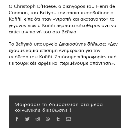
Ο Christoph D'Haese, ο δικηγόρος του Henri de
Cooman, του Βέλγου τον οποίο πυροβόλησε ο
Καλλί, είπε ότι ήταν «ντροπή και ακατανόητο» το
γεγονός πως ο Καλλί περπατά ελεύθερος αντί να
εκτίει την ποινή του στο Βέλγιο.
Το βελγικό υπουργείο Δικαιοσύνης δήλωσε: «Δεν
έχουμε καμία επίσημη ενημέρωση για την
υπόθεση του Καλλί. Ζητήσαμε πληροφορίες από
τις τουρκικές αρχές και περιμένουμε απάντηση».
Μοιράσου τη δημοσίευση στα μέσα
κοινωνικής δικτύωσης !
Facebook
Twitter
Reddit
WhatsApp
Tumblr
Email