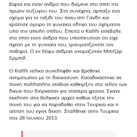
βαριά και έναν άνδρα που διέμενε στο σπίτι της
πρώην συζύγου του. Στη συνέχεια, άρπαξε ένα
όχημα για το ταξίδι του πίσω στη Γάνδη και
κράτησε όμηρο τη γυναίκα οδηγό του οχήματος
υπό την απειλή όπλου. Έπειτα ο Καλλί εισέβαλε
στο σπίτι ενός άνδρα που υποπτευόταν ότι είχε
σχέση με τη γυναίκα του, τραυματίζοντάς τον
σοβαρά. Ο εν λόγω άνδρας ονομαζόταν Μπιτζέρ
Ερμπίλ.
Ο Καλλί τελικά συνελήφθη και βρέθηκε
αντιμέτωπος με τη δικαιοσύνη. Καταδικάστηκε σε
ποινή πολλαπλής ισόβιας κάθειρξης στο τέλος των
δικών που διήρκεσαν για τέσσερα χρόνια. Έκανε
έκκληση στις βελγικές αρχές καθώς εξέτιε την
ποινή του για να παραδοθεί στην Τουρκία και η
αίτησή του έγινε δεκτή. Στάλθηκε στην Τουρκία
στις 28 Ιουνίου 2013.