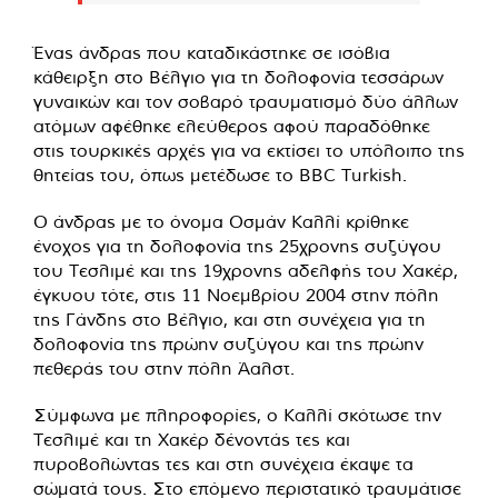
Ένας άνδρας που καταδικάστηκε σε ισόβια
κάθειρξη στο Βέλγιο για τη δολοφονία τεσσάρων
γυναικών και τον σοβαρό τραυματισμό δύο άλλων
ατόμων αφέθηκε ελεύθερος αφού παραδόθηκε
στις τουρκικές αρχές για να εκτίσει το υπόλοιπο της
θητείας του, όπως μετέδωσε το BBC Turkish.
Ο άνδρας με το όνομα Οσμάν Καλλί κρίθηκε
ένοχος για τη δολοφονία της 25χρονης συζύγου
του Τεσλιμέ και της 19χρονης αδελφής του Χακέρ,
έγκυου τότε, στις 11 Νοεμβρίου 2004 στην πόλη
της Γάνδης στο Βέλγιο, και στη συνέχεια για τη
δολοφονία της πρώην συζύγου και της πρώην
πεθεράς του στην πόλη Άαλστ.
Σύμφωνα με πληροφορίες, ο Καλλί σκότωσε την
Τεσλιμέ και τη Χακέρ δένοντάς τες και
πυροβολώντας τες και στη συνέχεια έκαψε τα
σώματά τους. Στο επόμενο περιστατικό τραυμάτισε