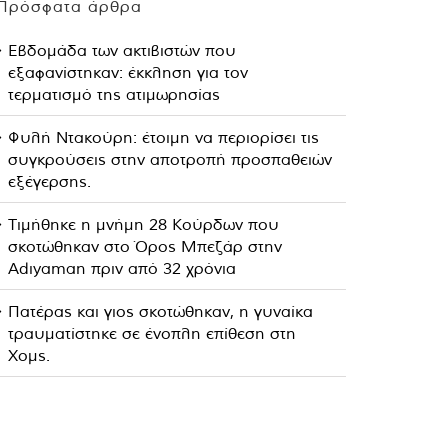
Πρόσφατα άρθρα
Εβδομάδα των ακτιβιστών που
εξαφανίστηκαν: έκκληση για τον
τερματισμό της ατιμωρησίας
Φυλή Ντακούρη: έτοιμη να περιορίσει τις
συγκρούσεις στην αποτροπή προσπαθειών
εξέγερσης.
Τιμήθηκε η μνήμη 28 Κούρδων που
σκοτώθηκαν στο Όρος Μπεζάρ στην
Adıyaman πριν από 32 χρόνια
Πατέρας και γιος σκοτώθηκαν, η γυναίκα
τραυματίστηκε σε ένοπλη επίθεση στη
Χομς.