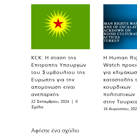
KCK: Η στάση της
Η Human Ri
Επιτροπής Υπουργών
Watch προει
του Συμβουλίου της
για κλιμάκωσ
Ευρώπης για την
καταστολής 
απομόνωση είναι
κουρδικών
ανεπαρκής
πολιτιστικών
στην Τουρκί
22 Σεπτεμβρίου, 2024
|
0
Σχόλια
16 Αυγούστου, 20
Αφήστε ένα σχόλιο