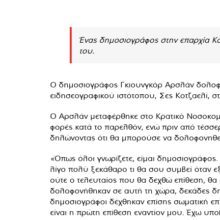
Ένας δημοσιογράφος στην επαρχία Κο
του.
Ο δημοσιογράφος Γκιουνγκόρ Αρσλάν δολοφο
ειδησεογραφικού ιστότοπου, Σες Κοτζαελί, στ
Ο Αρσλάν μεταφέρθηκε στο Κρατικό Νοσοκομε
φορές κατά το παρελθόν, ενώ πριν από τέσσε
δηλώνοντας ότι θα μπορούσε να δολοφονηθε
«Όπως όλοι γνωρίζετε, είμαι δημοσιογράφος. 
λίγο πολύ ξεκάθαρο τι θα σου συμβεί όταν ε
ούτε ο τελευταίος που θα δεχθώ επίθεση, θα
δολοφονήθηκαν σε αυτή τη χώρα, δεκάδες δη
δημοσιογράφοι δέχθηκαν επίσης σωματική επίθ
είναι η πρώτη επίθεση εναντίον μου. Έχω υπ