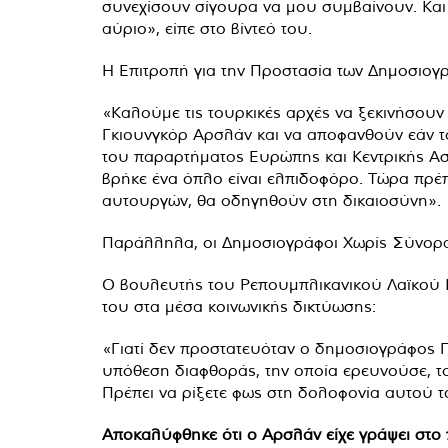
συνεχίσουν σίγουρα να μου συμβαίνουν. Και
αύριο», είπε στο βίντεό του.
Η Επιτροπή για την Προστασία των Δημοσιογ
«Καλούμε τις τουρκικές αρχές να ξεκινήσουν
Γκιουνγκόρ Αρσλάν και να αποφανθούν εάν το
του παραρτήματος Ευρώπης και Κεντρικής Ασί
βρήκε ένα όπλο είναι ελπιδοφόρο. Τώρα πρέ
αυτουργών, θα οδηγηθούν στη δικαιοσύνη».
Παράλληλα, οι Δημοσιογράφοι Χωρίς Σύνορα
Ο βουλευτής του Ρεπουμπλικανικού Λαϊκού 
του στα μέσα κοινωνικής δικτύωσης:
«Γιατί δεν προστατευόταν ο δημοσιογράφος Γκ
υπόθεση διαφθοράς, την οποία ερευνούσε, τ
Πρέπει να ρίξετε φως στη δολοφονία αυτού τ
Αποκαλύφθηκε ότι ο Αρσλάν είχε γράψει στο π