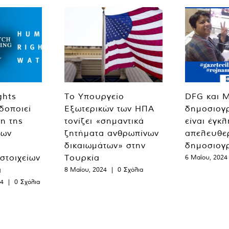
ghts
Το Υπουργείο
DFG και 
δοποιεί
Εξωτερικών των ΗΠΑ
δημοσιογ
η της
τονίζει «σημαντικά
είναι έγκ
των
ζητήματα ανθρωπίνων
απελευθε
δικαιωμάτων» στην
δημοσιογ
 στοιχείων
Τουρκία
6 Μαΐου, 2024
α
8 Μαΐου, 2024
|
0 Σχόλια
24
|
0 Σχόλια