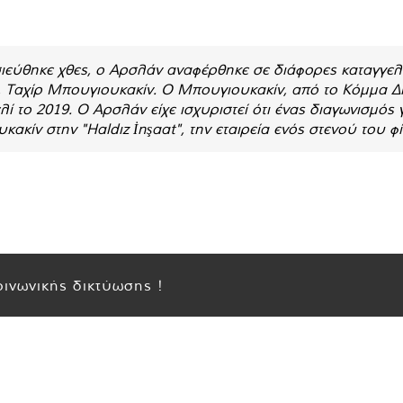
ιεύθηκε χθες, ο Αρσλάν αναφέρθηκε σε διάφορες καταγγελί
 Ταχίρ Μπουγιουκακίν. Ο Μπουγιουκακίν, από το Κόμμα Δι
 το 2019. Ο Αρσλάν είχε ισχυριστεί ότι ένας διαγωνισμός 
κίν στην "Haldız İnşaat", την εταιρεία ενός στενού του φ
ινωνικής δικτύωσης !