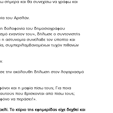
φω σήμερα και θα συνεχίσω να γράφω και
νία του Αρσλάν.
ό τη δολοφονία του δημοσιογράφου
σμό εναντίον του», δήλωσε ο συντονιστής
ι η αστυνομία συνέλαβε τον ύποπτο και
νία, συμπεριλαμβανομένων τυχόν πιθανών
ν.
υσε την ακόλουθη δήλωση στον λογαριασμό
όνοι και η μαφία πίσω τους; Για ποια
αυτούς που βρίσκονται από πίσω τους;
φόνο να περάσει!».
ί. Το κτίριο της εφημερίδας είχε δεχθεί και