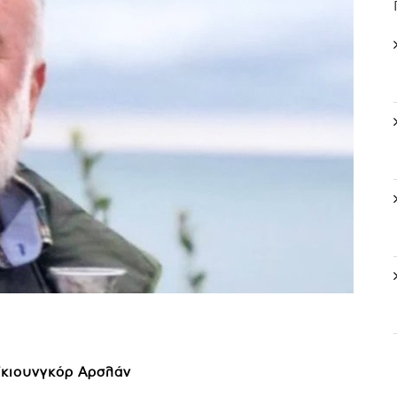
Γκιουνγκόρ Αρσλάν