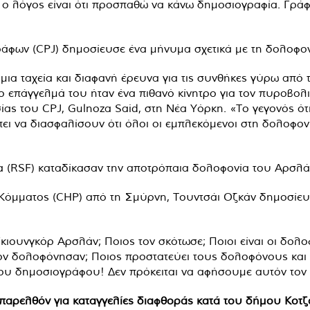
 ο λόγος είναι ότι προσπαθώ να κάνω δημοσιογραφία. Γρά
ράφων (CPJ) δημοσίευσε ένα μήνυμα σχετικά με τη δολοφο
 μια ταχεία και διαφανή έρευνα για τις συνθήκες γύρω απ
 επάγγελμά του ήταν ένα πιθανό κίνητρο για τον πυροβολι
ας του CPJ, Gulnoza Said, στη Νέα Υόρκη. «Το γεγονός ότ
πει να διασφαλίσουν ότι όλοι οι εμπλεκόμενοι στη δολοφο
 (RSF) καταδίκασαν την αποτρόπαια δολοφονία του Αρσλά
Κόμματος (CHP) από τη Σμύρνη, Τουντσάι Οζκάν δημοσίε
ιουνγκόρ Αρσλάν; Ποιος τον σκότωσε; Ποιοι είναι οι δολοφ
ον δολοφόνησαν; Ποιος προστατεύει τους δολοφόνους και 
ου δημοσιογράφου! Δεν πρόκειται να αφήσουμε αυτόν τον 
αρελθόν για καταγγελίες διαφθοράς κατά του δήμου Κοτζαελ