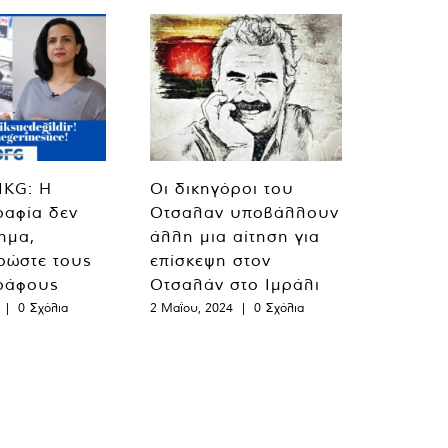
MKG: Η
Οι δικηγόροι του
ραφία δεν
Οτσαλαν υποβάλλουν
λημα,
άλλη μια αίτηση για
ρώστε τους
επίσκεψη στον
ράφους
Οτσαλάν στο Ιμράλι
|
0 Σχόλια
2 Μαΐου, 2024
|
0 Σχόλια