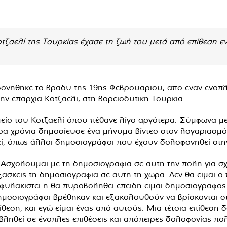
τζαελί της Τουρκίας έχασε τη ζωή του μετά από επίθεση 
νήθηκε το βράδυ της 19ης Φεβρουαρίου, από έναν ένοπλο
ην επαρχία Κοτζαελί, στη βορειοδυτική Τουρκία.
ίο του Κοτζαελί όπου πέθανε λίγο αργότερα. Σύμφωνα με 
ρα χρόνια δημοσίευσε ένα μήνυμα βίντεο στον λογαριασμό
ί, όπως άλλοι δημοσιογράφοι που έχουν δολοφονηθεί στη
Ασχολούμαι με τη δημοσιογραφία σε αυτή την πόλη για σχε
ξασκείς τη δημοσιογραφία σε αυτή τη χώρα. Δεν θα είμαι 
 φυλακιστεί ή θα πυροβοληθεί επειδή είμαι δημοσιογράφος
μοσιογράφοι βρέθηκαν και εξακολουθούν να βρίσκονται στ
εση, και εγώ είμαι ένας από αυτούς. Μια τέτοια επίθεση δ
οβληθεί σε ένοπλες επιθέσεις και απόπειρες δολοφονίας π