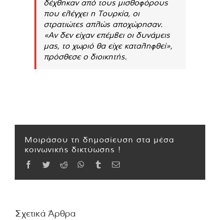
δέχθηκαν από τους μισθοφόρους
που ελέγχει η Τουρκία, οι
στρατιώτες απλώς αποχώρησαν.
«Αν δεν είχαν επέμβει οι δυνάμεις
μας, το χωριό θα είχε καταληφθεί»,
πρόσθεσε ο διοικητής.
Μοιράσου τη δημοσίευση στα μέσα
κοινωνικής δικτύωσης !
Facebook
Twitter
Reddit
WhatsApp
Tumblr
Email
Σχετικά Άρθρα