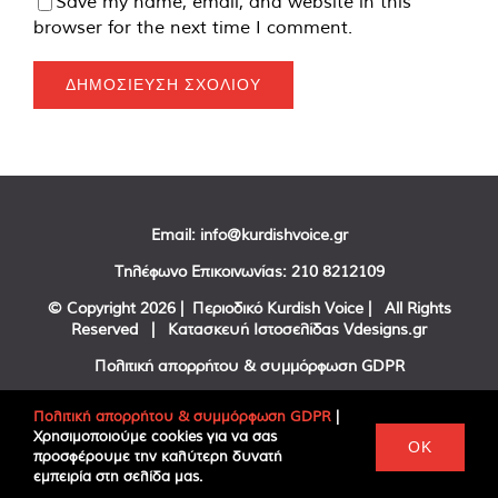
Save my name, email, and website in this
browser for the next time I comment.
Email:
info@kurdishvoice.gr
Τηλέφωνο Επικοινωνίας:
210 8212109
© Copyright
2026 | Περιοδικό Kurdish Voice | All Rights
Reserved | Κατασκευή Ιστοσελίδας
Vdesigns.gr
Πολιτική απορρήτου & συμμόρφωση GDPR
Πολιτική απορρήτου & συμμόρφωση GDPR
|
Χρησιμοποιούμε cookies για να σας
Facebook
Twitter
YouTube
OK
προσφέρουμε την καλύτερη δυνατή
εμπειρία στη σελίδα μας.