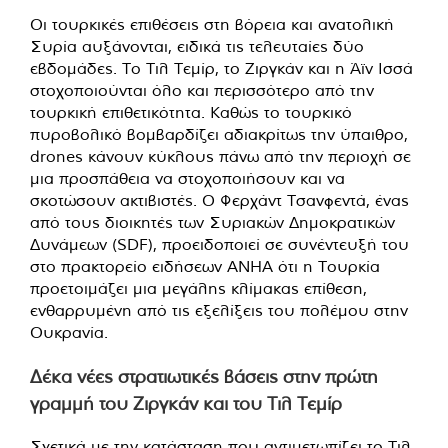
Οι τουρκικές επιθέσεις στη βόρεια και ανατολική
Συρία αυξάνονται, ειδικά τις τελευταίες δύο
εβδομάδες. Το Τιλ Τεμίρ, το Ζιργκάν και η Άϊν Ισσά
στοχοποιούνται όλο και περισσότερο από την
τουρκική επιθετικότητα. Καθώς το τουρκικό
πυροβολικό βομβαρδίζει αδιακρίτως την ύπαιθρο,
drones κάνουν κύκλους πάνω από την περιοχή σε
μια προσπάθεια να στοχοποιήσουν και να
σκοτώσουν ακτιβιστές. Ο Φερχάντ Τσανφεντά, ένας
από τους διοικητές των Συριακών Δημοκρατικών
Δυνάμεων (SDF), προειδοποιεί σε συνέντευξή του
στο πρακτορείο ειδήσεων ANHA ότι η Τουρκία
προετοιμάζει μια μεγάλης κλίμακας επίθεση,
ενθαρρυμένη από τις εξελίξεις του πολέμου στην
Ουκρανία.
Δέκα νέες στρατιωτικές βάσεις στην πρώτη
γραμμή του Ζιργκάν και του Τιλ Τεμίρ
Σχετικά με την κατάσταση που αντιμετωπίζει το Τιλ