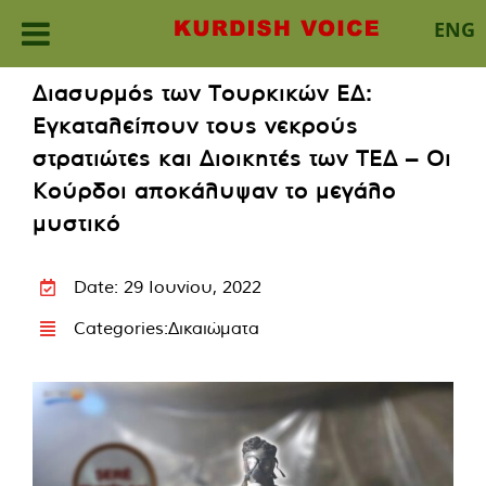
ENG
Skip
Διασυρμός των Τουρκικών ΕΔ:
to
Εγκαταλείπουν τους νεκρούς
content
στρατιώτες και Διοικητές των ΤΕΔ – Οι
Κούρδοι αποκάλυψαν το μεγάλο
μυστικό
Date: 29 Ιουνίου, 2022
Categories:
Δικαιώματα