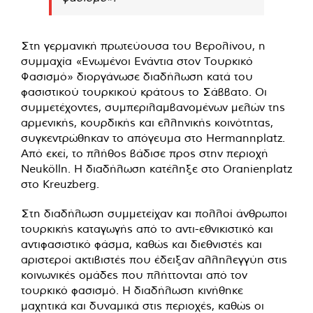
Στη γερμανική πρωτεύουσα του Βερολίνου, η
συμμαχία «Ενωμένοι Ενάντια στον Τουρκικό
Φασισμό» διοργάνωσε διαδήλωση κατά του
φασιστικού τουρκικού κράτους το Σάββατο. Οι
συμμετέχοντες, συμπεριλαμβανομένων μελών της
αρμενικής, κουρδικής και ελληνικής κοινότητας,
συγκεντρώθηκαν το απόγευμα στο Hermannplatz.
Από εκεί, το πλήθος βάδισε προς στην περιοχή
Neukölln. Η διαδήλωση κατέληξε στο Oranienplatz
στο Kreuzberg.
Στη διαδήλωση συμμετείχαν και πολλοί άνθρωποι
τουρκικής καταγωγής από το αντι-εθνικιστικό και
αντιφασιστικό φάσμα, καθώς και διεθνιστές και
αριστεροί ακτιβιστές που έδειξαν αλληλεγγύη στις
κοινωνικές ομάδες που πλήττονται από τον
τουρκικό φασισμό. Η διαδήλωση κινήθηκε
μαχητικά και δυναμικά στις περιοχές, καθώς οι