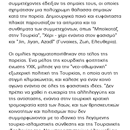
συμμετέχοντες έδειξαν τις σημαίες τους, οι οποίες
σχημάτισαν μια πολύχρωμη θάλασσα σημαιών
κατά την πορεία. Δημιουργικά πανό και ευφάνταστα
πλακάτ παρουσίαζαν τα αιτήματα και τα
συνθήματα των συμμετεχόντων, όπως "Μποϊκοτάζ
στην Τουρκία", "Χέρι - χέρι ενάντια στον φασισμό"
και "Jin, Jiyan, Azadî" (Γυναίκες, Ζωή, Ελευθερία).
Οι ομιλίες πραγματοποιήθηκαν στο τέλος της
πορείας. Ένα μέλος της κουρδικής φοιτητικής
ένωσης YXK, μίλησε για την "νεο-οθωμανική"
εξωτερική πολιτική της Τουρκίας, η οποία αυτή τη
στιγμή κλιμακώνεται, και κάλεσε για έναν κοινό
αγώνα ενάντια σε όλες τις φασιστικές ιδέες. "Δεν
πρέπει να χαθεί η ευκαιρία της αλληλεγγύης και
της αντίστασης, ενάντια στην τουρκική κρατική
τρομοκρατία κατά των λαών, και των θρησκευτικών
κοινοτήτων και πολιτισμών που δεν
συμμορφώνονται με το ιδανικό της λεγόμενης
τουρκο-ισλαμιστικής σύνθεσης και της Τουρανικής