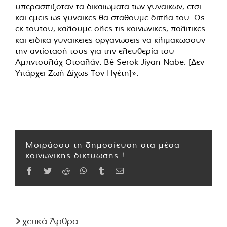
υπερασπιζόταν τα δικαιώματα των γυναικών, έτσι
και εμείς ως γυναίκες θα σταθούμε δίπλα του. Ως
εκ τούτου, καλούμε όλες τις κοινωνικές, πολιτικές
και ειδικά γυναικείες οργανώσεις να κλιμακώσουν
την αντίστασή τους για την ελευθερία του
Αμπντουλάχ Οτσαλάν. Bê Serok Jiyan Nabe. [Δεν
Υπάρχει Ζωή Δίχως Τον Ηγέτη]».
Μοιράσου τη δημοσίευση στα μέσα
κοινωνικής δικτύωσης !
Facebook
Twitter
Reddit
WhatsApp
Tumblr
Email
Σχετικά Άρθρα