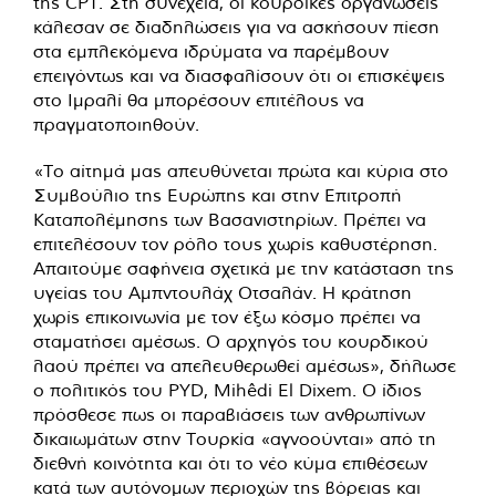
της CPT. Στη συνέχεια, οι κουρδικές οργανώσεις
κάλεσαν σε διαδηλώσεις για να ασκήσουν πίεση
στα εμπλεκόμενα ιδρύματα να παρέμβουν
επειγόντως και να διασφαλίσουν ότι οι επισκέψεις
στο Ιμραλί θα μπορέσουν επιτέλους να
πραγματοποιηθούν.
«Το αίτημά μας απευθύνεται πρώτα και κύρια στο
Συμβούλιο της Ευρώπης και στην Επιτροπή
Καταπολέμησης των Βασανιστηρίων. Πρέπει να
επιτελέσουν τον ρόλο τους χωρίς καθυστέρηση.
Απαιτούμε σαφήνεια σχετικά με την κατάσταση της
υγείας του Αμπντουλάχ Οτσαλάν. Η κράτηση
χωρίς επικοινωνία με τον έξω κόσμο πρέπει να
σταματήσει αμέσως. Ο αρχηγός του κουρδικού
λαού πρέπει να απελευθερωθεί αμέσως», δήλωσε
ο πολιτικός του PYD, Mihêdi El Dixem. Ο ίδιος
πρόσθεσε πως οι παραβιάσεις των ανθρωπίνων
δικαιωμάτων στην Τουρκία «αγνοούνται» από τη
διεθνή κοινότητα και ότι το νέο κύμα επιθέσεων
κατά των αυτόνομων περιοχών της βόρειας και