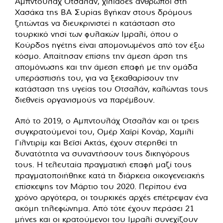
Αμπντουλάχ Οτσαλάν, χιλιάδες άνθρωποι στη
Χασάκα της ΒΑ Συρίας βγήκαν στους δρόμους
ζητώντας να διευκρινιστεί η κατάσταση στο
τουρκικό νησί των φυλακών Ιμραλί, όπου ο
Κούρδος ηγέτης είναι απομονωμένος από τον έξω
κόσμο. Απαίτησαν επίσης την άμεση άρση της
απομόνωσης και την άμεση επαφή με την ομάδα
υπεράσπισής του, για να ξεκαθαρίσουν την
κατάσταση της υγείας του Οτσαλάν, καλώντας τους
διεθνείς οργανισμούς να παρέμβουν.
Από το 2019, ο Αμπντουλάχ Οτσαλάν και οι τρεις
συγκρατούμενοί του, Ομέρ Χαϊρί Κονάρ, Χαμιλί
Γιλντιρίμ και Βεϊσί Ακτάς, έχουν στερηθεί τη
δυνατότητα να συναντήσουν τους δικηγόρους
τους. Η τελευταία πραγματική επαφή μαζί τους
πραγματοποιήθηκε κατά τη διάρκεια οικογενειακής
επίσκεψης τον Μάρτιο του 2020. Περίπου ένα
χρόνο αργότερα, οι τουρκικές αρχές επέτρεψαν ένα
ακόμη τηλεφώνημα. Από τότε έχουν περάσει 21
μήνες και οι κρατούμενοι του Ιμραλί συνεχίζουν