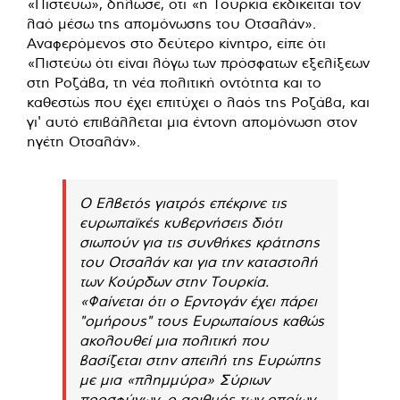
«Πιστεύω», δήλωσε, ότι «η Τουρκία εκδικείται τον
λαό μέσω της απομόνωσης του Οτσαλάν».
Αναφερόμενος στο δεύτερο κίνητρο, είπε ότι
«Πιστεύω ότι είναι λόγω των πρόσφατων εξελίξεων
στη Ροζάβα, τη νέα πολιτική οντότητα και το
καθεστώς που έχει επιτύχει ο λαός της Ροζάβα, και
γι' αυτό επιβάλλεται μια έντονη απομόνωση στον
ηγέτη Οτσαλάν».
Ο Ελβετός γιατρός επέκρινε τις
ευρωπαϊκές κυβερνήσεις διότι
σιωπούν για τις συνθήκες κράτησης
του Οτσαλάν και για την καταστολή
των Κούρδων στην Τουρκία.
«Φαίνεται ότι ο Ερντογάν έχει πάρει
"ομήρους" τους Ευρωπαίους καθώς
ακολουθεί μια πολιτική που
βασίζεται στην απειλή της Ευρώπης
με μια «πλημμύρα» Σύριων
προσφύγων, ο αριθμός των οποίων