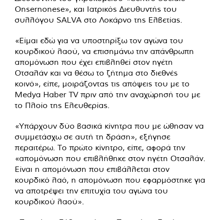
Onsernonese», και Ιατρικός Διευθυντής του
συλλόγου SALVA στο Λοκάρνο της Ελβετίας.
«Είμαι εδώ για να υποστηρίξω τον αγώνα του
κουρδικού λαού, να επισημάνω την απάνθρωπη
απομόνωση που έχει επιβληθεί στον ηγέτη
Οτσαλάν και να θέσω το ζήτημα στο διεθνές
κοινό», είπε, μοιράζοντας τις απόψεις του με το
Medya Haber TV πριν από την αναχώρησή του με
το Πλοίο της Ελευθερίας.
«Υπάρχουν δύο βασικά κίνητρα που με ώθησαν να
συμμετάσχω σε αυτή τη δράση», εξήγησε
περαιτέρω. Το πρώτο κίνητρο, είπε, αφορά την
«απομόνωση που επιβλήθηκε στον ηγέτη Οτσαλάν.
Είναι η απομόνωση που επιβάλλεται στον
κουρδικό λαό, η απομόνωση που εφαρμόστηκε για
να αποτρέψει την επιτυχία του αγώνα του
κουρδικού λαού».