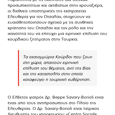
προσωπικοτήτων και ακτιβιστών στην κρουαζιέρα,
οι διεθνείς υποστηρικτές της εκστρατείας
Ελευθερία για τον Οτσαλάν, στοχεύουν να
ευαισθητοποιήσουν σχετικά με τις συνθήκες
κράτησης του Οτσαλάν και τον ρόλο και την
ικανότητά του να επιτύχει μια ειρηνική επίλυση του
κουρδικού ζητήματος στην Τουρκία.
Τα εκατομμύρια Κούρδοι που ζουν
στη χώρα, απαιτούν ειρηνική
επίλυση του θέματος, αντί της βίας
και της καταστολής στην οποία
καταφεύγει η τουρκική κυβέρνηση.
Ο Ελβετός γιατρός Δρ. Beppe Savary-Borioli είναι
ένας από τους αντιπροσώπους στο Πλοίο της
Ελευθερίας. Ο Δρ. Savary-Borioli είναι Ιατρικός
Διευθυντής του γηροκομείου «Centro Sociale