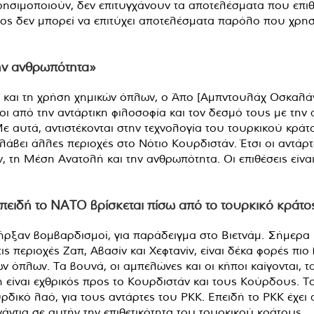
σιμοποιούν, δεν επιτυγχάνουν τα αποτελέσματα που επιθυμ
τος δεν μπορεί να επιτύχει αποτελέσματα παρόλο που χρησ
την ανθρωπότητα»
υς και τη χρήση χημικών όπλων, ο Άπο [Αμπντουλάχ Οσκαλάν
οι από την αντάρτικη φιλοσοφία και τον δεσμό τους με την
 αυτά, αντιστέκονται στην τεχνολογία του τουρκικού κράτ
λάβει άλλες περιοχές στο Νότιο Κουρδιστάν. Έτσι οι αντάρ
, τη Μέση Ανατολή και την ανθρωπότητα. Οι επιθέσεις είναι τ
επειδή το ΝΑΤΟ βρίσκεται πίσω από το τουρκικό κράτο
ρξαν βομβαρδισμοί, για παράδειγμα στο Βιετνάμ. Σήμερα
ς περιοχές Ζαπ, Αβασίν και Χεφτανίν, είναι δέκα φορές πιο β
όπλων. Τα βουνά, οι αμπελώνες και οι κήποι καίγονται, τ
 είναι εχθρικός προς το Κουρδιστάν και τους Κούρδους. Το 
ρδικό λαό, για τους αντάρτες του PKK. Επειδή το ΡΚΚ έχει 
άντια σε αυτήν την επιθετικότητα του τουρκικού κράτους.