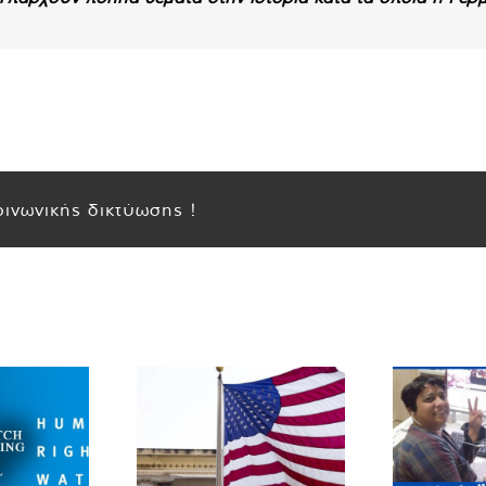
ινωνικής δικτύωσης !