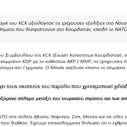
yık του KCK αξιολόγησε τις τρέχουσες εξελίξεις στο Νότιο
κλήματα που διαπράττονται στο Κουρδιστάν, επειδή το ΝΑΤΟ
ού Συμβουλίου της KCK (Ένωση Κοινοτήτων Κουρδιστάν), σχ
κόμματος KDP με το καθεστώς AKP / MHP, τις τρέχουσες εξ
κίνημα στη Γερμανία. Ο Μπαΐκ ανέλυσε επίσης τη σημασία 
ύχει τους σκοπούς του παρόλο που χρησιμοποιεί χιλιά
εχιζόμενο πόλεμο μεταξύ του τουρκικού στρατού και των αν
ΤΟ στις πόλεις Αβασίν, Χεφτανίν, Ζαπ, Μετίνα και σε όλες 
 που διαθέτει. Έχουμε επανειλημμένα δηλώσει ότι ο εχθρό