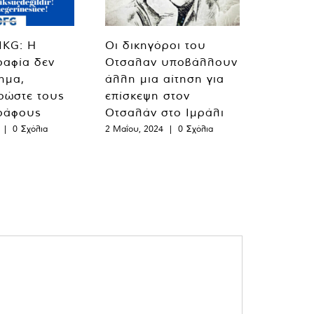
MKG: Η
Οι δικηγόροι του
ραφία δεν
Οτσαλαν υποβάλλουν
λημα,
άλλη μια αίτηση για
ρώστε τους
επίσκεψη στον
ράφους
Οτσαλάν στο Ιμράλι
|
0 Σχόλια
2 Μαΐου, 2024
|
0 Σχόλια