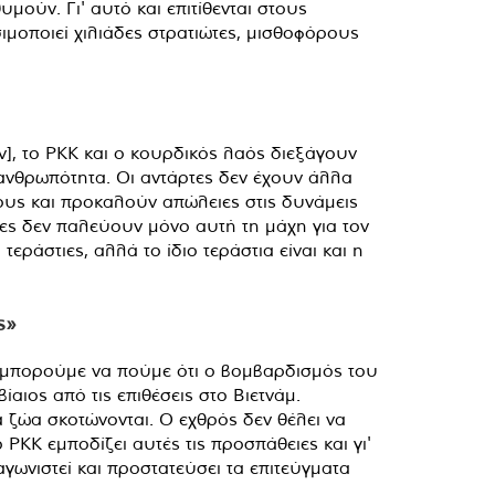
ούν. Γι' αυτό και επιτίθενται στους
ιμοποιεί χιλιάδες στρατιώτες, μισθοφόρους
], το ΡΚΚ και ο κουρδικός λαός διεξάγουν
 ανθρωπότητα. Οι αντάρτες δεν έχουν άλλα
ους και προκαλούν απώλειες στις δυνάμεις
τες δεν παλεύουν μόνο αυτή τη μάχη για τον
εράστιες, αλλά το ίδιο τεράστια είναι και η
ς»
 μπορούμε να πούμε ότι ο βομβαρδισμός του
ίαιος από τις επιθέσεις στο Βιετνάμ.
α ζώα σκοτώνονται. Ο εχθρός δεν θέλει να
PKK εμποδίζει αυτές τις προσπάθειες και γι'
αγωνιστεί και προστατεύσει τα επιτεύγματα