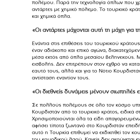
πολέμου. Παρά την τεχνολογία όπλων που χρη
αντάρτες με χημικό πόλεμο. Το τουρκικό κρά
και χημικά όπλα.
«Οι αντάρτες μάχονται αυτή τη μάχη για 
Ενάντια στις επιθέσεις του τουρκικού κράτο
έναν αδιάκοπο και επικό αγώνα, διακατεχόμεν
μέσα εκτός από όπλα μεσαίου βεληνεκούς. Με
εισβολής. Δεν επιτρέπουν στον εχθρό να κατα
εαυτό τους, αλλά και για το Νότιο Κουρδιστάν
αντίσταση εναντίον τους.
«Οι διεθνείς δυνάμεις μένουν σιωπηλές 
Σε πολλούς πολέμους σε όλο τον κόσμο υπή
Κουρδιστάν από το τουρκικό κράτος, ειδικά στι
Χρησιμοποιούνται όλα τα είδη απαγορευμένων 
αφήσει τίποτα ζωντανό στο Κουρδιστάν επειδή
αυτό η Τουρκία επιθυμεί να εκδικηθεί τον κου
του κουρδικού λαού. Κανείς δεν ακούγεται εν