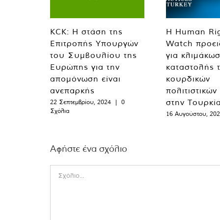
KCK: Η στάση της
Η Human Ri
Επιτροπής Υπουργών
Watch προει
του Συμβουλίου της
για κλιμάκωσ
Ευρώπης για την
καταστολής 
απομόνωση είναι
κουρδικών
ανεπαρκής
πολιτιστικών
στην Τουρκί
22 Σεπτεμβρίου, 2024
|
0
Σχόλια
16 Αυγούστου, 20
Αφήστε ένα σχόλιο
Comment