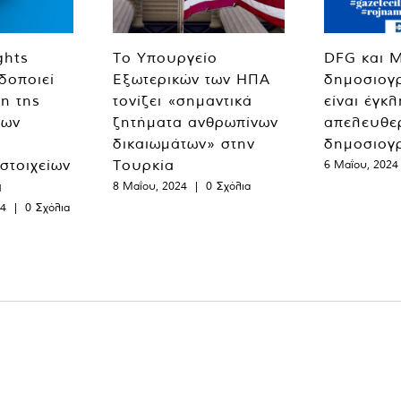
ghts
Το Υπουργείο
DFG και 
δοποιεί
Εξωτερικών των ΗΠΑ
δημοσιογ
η της
τονίζει «σημαντικά
είναι έγκ
των
ζητήματα ανθρωπίνων
απελευθε
δικαιωμάτων» στην
δημοσιογ
 στοιχείων
Τουρκία
6 Μαΐου, 2024
α
8 Μαΐου, 2024
|
0 Σχόλια
24
|
0 Σχόλια