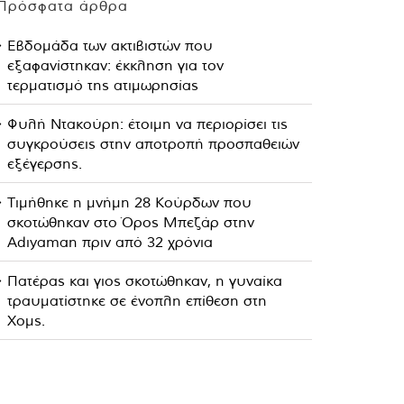
Πρόσφατα άρθρα
Εβδομάδα των ακτιβιστών που
εξαφανίστηκαν: έκκληση για τον
τερματισμό της ατιμωρησίας
Φυλή Ντακούρη: έτοιμη να περιορίσει τις
συγκρούσεις στην αποτροπή προσπαθειών
εξέγερσης.
Τιμήθηκε η μνήμη 28 Κούρδων που
σκοτώθηκαν στο Όρος Μπεζάρ στην
Adıyaman πριν από 32 χρόνια
Πατέρας και γιος σκοτώθηκαν, η γυναίκα
τραυματίστηκε σε ένοπλη επίθεση στη
Χομς.