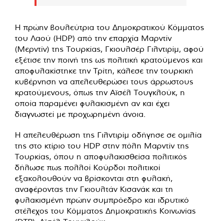
Η πρώην βουλεύτρια του Δημοκρατικού Κόμματος
του Λαού (HDP) από την επαρχία Μαρντίν
(Μερντίν) της Τουρκίας, Γκιουλσέρ Γιλντιρίμ, αφού
εξέτισε την ποινή της ως πολιτική κρατούμενος και
αποφυλακίστηκε την Τρίτη, κάλεσε την τουρκική
κυβέρνηση να απελευθερώσει τους άρρωστους
κρατούμενους, όπως την Αϊσέλ Τουγκλούκ, η
οποία παραμένει φυλακισμένη αν και έχει
διαγνωστεί με προχωρημένη άνοια.
Η απελευθέρωση της Γιλντιρίμ οδήγησε σε ομιλία
της στο κτίριο του HDP στην πόλη Μαρντίν της
Τουρκίας, όπου η αποφυλακισθείσα πολιτικός
δήλωσε πως πολλοί Κούρδοι πολιτικοί
εξακολουθούν να βρίσκονται στη φυλακή,
αναφέροντας την Γκιουλτάν Κισανάκ και τη
φυλακισμένη πρώην συμπρόεδρο και ιδρυτικό
στέλεχος του Κόμματος Δημοκρατικής Κοινωνίας