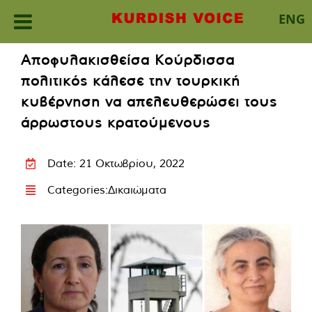
ENG
Skip
Αποφυλακισθείσα Κούρδισσα
to
πολιτικός κάλεσε την τουρκική
content
κυβέρνηση να απελευθερώσει τους
άρρωστους κρατούμενους
Date: 21 Οκτωβρίου, 2022
Categories:
Δικαιώματα