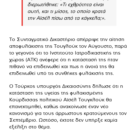
διερωτήθηκε: «Τι εχθρότητα είναι
αυτή, και τι μίσος, το οποίο κρατά
την Αϊσέλ πίσω από τα κάγκελα;».
Το Συνταγματικό Δικαστήριο απέρριψε την αίτηση
αποφυλάκισης της Τουγλούκ τον Αύγουστο, παρά
το γεγονός ότι το Ινστιτούτο Ιατροδικαστικής της
χώρας (ATK) ανέφερε ότι η κατάστασή της ήταν
πιθανό να επιδεινωθεί και πως η άνοιά της θα
επιδεινωθεί υπό τις συνθήκες φυλάκισής της.
Ο Τούρκος υπουργός Δικαιοσύνης δήλωσε ότι η
κατάσταση της υγείας της φυλακισμένης
Κούρδισσας πολιτικού Αϊσέλ Τουγκλούκ θα
επανεκτιμηθεί, καθώς ανακοίνωσε έναν νέο
κανονισμό για τους άρρωστους κρατούμενους τον
Σεπτέμβριο. Ωστόσο, έκτοτε δεν υπήρξε καμία
εξέλιξη στο θέμα.