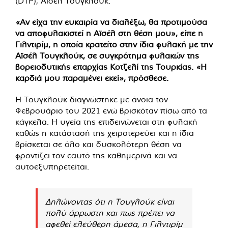
(DTP), Αϊσέλ Τουγκλούκ.
«Αν είχα την ευκαιρία να διαλέξω, θα προτιμούσα
να αποφυλακιστεί η Αϊσέλ στη θέση μου», είπε η
Γιλντιρίμ, η οποία κρατείτο στην ίδια φυλακή με την
Αϊσέλ Τουγκλούκ, σε συγκρότημα φυλακών της
βορειοδυτικής επαρχίας Κοτζελί της Τουρκίας. «Η
καρδιά μου παραμένει εκεί», πρόσθεσε.
Η Τουγκλούκ διαγνώστηκε με άνοια τον
Φεβρουάριο του 2021 ενώ βρισκόταν πίσω από τα
κάγκελα. Η υγεία της επιδεινώνεται στη φυλακή
καθώς η κατάστασή της χειροτερεύει και η ίδια
βρίσκεται σε όλο και δυσκολότερη θέση να
φροντίζει τον εαυτό της καθημερινά και να
αυτοεξυπηρετείται.
Δηλώνοντας ότι η Τουγλούκ είναι
πολύ άρρωστη και πως πρέπει να
αφεθεί ελεύθερη άμεσα, η Γιλντιρίμ