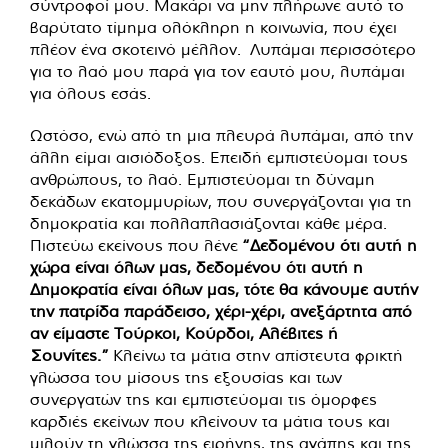
σύντροφοί μου. Μακάρι να μην πλήρωνε αυτό το
βαρύτατο τίμημα ολόκληρη η κοινωνία, που έχει
πλέον ένα σκοτεινό μέλλον. Λυπάμαι περισσότερο
για το λαό μου παρά για τον εαυτό μου, λυπάμαι
για όλους εσάς.
Ωστόσο, ενώ από τη μια πλευρά λυπάμαι, από την
άλλη είμαι αισιόδοξος. Επειδή εμπιστεύομαι τους
ανθρώπους, το λαό. Εμπιστεύομαι τη δύναμη
δεκάδων εκατομμυρίων, που συνεργάζονται για τη
δημοκρατία και πολλαπλασιάζονται κάθε μέρα.
Πιστεύω εκείνους που λένε
“Δεδομένου ότι αυτή η
χώρα είναι όλων μας, δεδομένου ότι αυτή η
Δημοκρατία είναι όλων μας, τότε θα κάνουμε αυτήν
την πατρίδα παράδεισο, χέρι-χέρι, ανεξάρτητα από
αν είμαστε Τούρκοι, Κούρδοι, Αλέβιτες ή
Σουνίτες.”
Κλείνω τα μάτια στην απίστευτα φρικτή
γλώσσα του μίσους της εξουσίας και των
συνεργατών της και εμπιστεύομαι τις όμορφες
καρδιές εκείνων που κλείνουν τα μάτια τους και
μιλούν τη γλώσσα της ειρήνης, της αγάπης και της