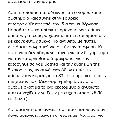
συνωμοσία εναντίον μας.
Αυτή η απόφαση αποδεικνύει ότι ο νόμος και το
σύστημα δικαιοσύνης στην Τουρκία
καταρρακώθηκαν από την ίδια την κυβέρνηση.
Παρόλο που κρατήθηκα παράνομα ως πολιτικός
όμηρος για τέσσερα χρόνια, αυτή η απόφαση δεν
με έκανε ευτυχισμένο. Το αντίθετο, με λυπεί.
Λυπάμαι πραγματικά για αυτήν την απόφαση. Κι
αυτό γιατί δεν πληρώνω μόνο εγώ τον λογαριασμό
για την καταργηθείσα δημοκρατία, για την
καταργηθείσα νομιμότητα και την εξάλειψη της
δικαιοσύνης, τις συνέπειες όλων αυτών τις
πληρώνουν βαρύτερα τα 83 εκατομμύρια πολίτες
της χώρας μας. (Δεν συμπεριλαμβάνονται σ’
αυτούς σκόπιμα το ένα εκατομμύριο άνθρωποι
που συνεχίζουν να ζουν με ευχαρίστηση, χλιδή
και δόξα.)
Λυπάμαι για τους ανθρώπους που αυτοκτόνησαν
λόγω ανεργίας, πείνας και φτώχειας. Λυπάμαι για