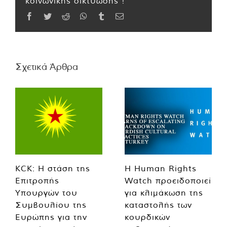
κοινωνικής δικτύωσης !
Facebook
Twitter
Reddit
WhatsApp
Tumblr
Email
Σχετικά Άρθρα
KCK: Η στάση της
Η Human Rights
Επιτροπής
Watch προειδοποιεί
Υπουργών του
για κλιμάκωση της
Συμβουλίου της
καταστολής των
Ευρώπης για την
κουρδικών