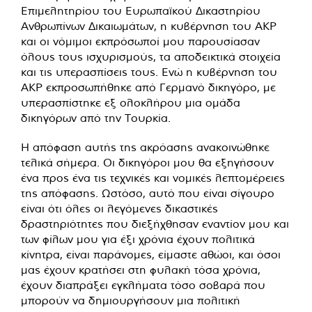
Επιμελητηρίου του Ευρωπαϊκού Δικαστηρίου
Ανθρωπίνων Δικαιωμάτων, η κυβέρνηση του AKP
και οι νόμιμοι εκπρόσωποί μου παρουσίασαν
όλους τους ισχυρισμούς, τα αποδεικτικά στοιχεία
και τις υπερασπίσεις τους. Ενώ η κυβέρνηση του
AKP εκπροσωπήθηκε από Γερμανό δικηγόρο, με
υπερασπίστηκε εξ ολοκλήρου μια ομάδα
δικηγόρων από την Τουρκία.
Η απόφαση αυτής της ακρόασης ανακοινώθηκε
τελικά σήμερα. Οι δικηγόροι μου θα εξηγήσουν
ένα προς ένα τις τεχνικές και νομικές λεπτομέρειες
της απόφασης. Ωστόσο, αυτό που είναι σίγουρο
είναι ότι όλες οι λεγόμενες δικαστικές
δραστηριότητες που διεξήχθησαν εναντίον μου και
των φίλων μου για έξι χρόνια έχουν πολιτικά
κίνητρα, είναι παράνομες, είμαστε αθώοι, και όσοι
μας έχουν κρατήσει στη φυλακή τόσα χρόνια,
έχουν διαπράξει εγκλήματα τόσο σοβαρά που
μπορούν να δημιουργήσουν μια πολιτική