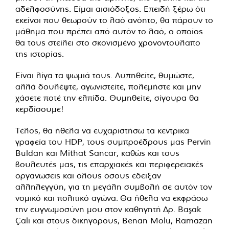
αδελφοσύνης. Είμαι αισιόδοξος. Επειδή ξέρω ότι
εκείνοι που θεωρούν το λαό ανόητο, θα πάρουν το
μάθημα που πρέπει από αυτόν το λαό, ο οποίος
θα τους στείλει στο σκονισμένο χρονοντούλαπο
της ιστορίας.
Είναι λίγα τα ψωμιά τους. Λυπηθείτε, θυμώστε,
αλλά δουλέψτε, αγωνιστείτε, πολεμήστε και μην
χάσετε ποτέ την ελπίδα. Θυμηθείτε, σίγουρα θα
κερδίσουμε!
Τέλος, θα ήθελα να ευχαριστήσω τα κεντρικά
γραφεία του HDP, τους συμπροέδρους μας Pervin
Buldan και Mithat Sancar, καθώς και τους
βουλευτές μας, τις επαρχιακές και περιφερειακές
οργανώσεις και όλους όσους έδειξαν
αλληλεγγύη, για τη μεγάλη συμβολή σε αυτόν τον
νομικό και πολιτικό αγώνα. Θα ήθελα να εκφράσω
την ευγνωμοσύνη μου στον καθηγητή Δρ. Başak
Çalı και στους δικηγόρους, Benan Molu, Ramazan