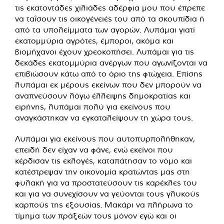
τις εκατοντάδες χιλιάδες αδέρφια μου που έπρεπε
να ταΐσουν τις οικογένειές του από τα σκουπίδια ή
από τα υπολείμματα των αγορών. Λυπάμαι γιατί
εκατομμύρια αγρότες, έμποροι, ακόμα και
βιομήχανοι έχουν χρεοκοπήσει. Λυπάμαι για τις
δεκάδες εκατομμύρια ανέργων που αγωνίζονται να
επιβιώσουν κάτω από το όριο της φτώχεια. Επίσης
λυπάμαι εκ μέρους εκείνων που δεν μπορούν να
αναπνεύσουν λόγω έλλειψης δημοκρατίας και
ειρήνης, λυπάμαι πολύ για εκείνους που
αναγκάστηκαν να εγκαταλείψουν τη χώρα τους.
Λυπάμαι για εκείνους που αυτοπυρπολήθηκαν,
επειδή δεν είχαν να φάνε, ενώ εκείνοι που
κέρδισαν τις εκλογές, καταπάτησαν το νόμο και
κατέστρεψαν την οικονομία κρατώντας μας στη
φυλακή για να προστατεύσουν τις καρέκλες του
και για να συνεχίσουν να γεύονται τους γλυκούς
καρπούς της εξουσίας. Μακάρι να πλήρωνα το
τίμημα των πράξεών τους μόνον εγώ και οι