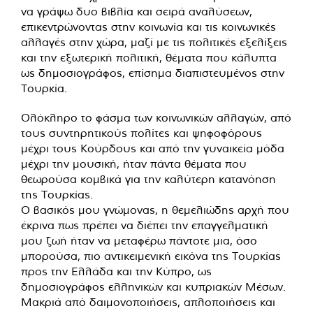
να γράψω δυο βιβλία και σειρά αναλύσεων,
επικεντρώνοντας στην κοινωνία και τις κοινωνικές
αλλαγές στην χώρα, μαζί με τις πολιτικές εξελίξεις
και την εξωτερική πολιτική, θέματα που κάλυπτα
ως δημοσιογράφος, επίσημα διαπιστευμένος στην
Τουρκία.
Ολόκληρο το φάσμα των κοινωνικών αλλαγών, από
τους συντηρητικούς πολίτες και ψηφοφόρους
μέχρι τους Κούρδους και από την γυναικεία μόδα
μέχρι την μουσική, ήταν πάντα θέματα που
θεωρούσα κομβικά για την καλύτερη κατανόηση
της Τουρκίας.
Ο βασικός μου γνώμονας, η θεμελιώδης αρχή που
έκρινα πως πρέπει να διέπει την επαγγελματική
μου ζωή ήταν να μεταφέρω πάντοτε μια, όσο
μπορούσα, πιο αντικειμενική εικόνα της Τουρκίας
προς την Ελλάδα και την Κύπρο, ως
δημοσιογράφος ελληνικών και κυπριακών Μέσων.
Μακριά από δαιμονοποιήσεις, απλοποιήσεις και