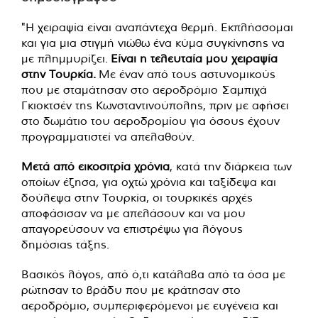
"Η χειραψία είναι αναπάντεχα θερμή. Εκπλήσσομαι
και για μια στιγμή νιώθω ένα κύμα συγκίνησης να
με πλημμυρίζει.
Είναι η τελευταία μου χειραψία
στην Τουρκία.
Με έναν από τους αστυνομικούς
που με σταμάτησαν στο αεροδρόμιο Σαμπιχά
Γκιοκτσέν της Κωνσταντινούπολης, πριν με αφήσει
στο δωμάτιο του αεροδρομίου για όσους έχουν
προγραμματιστεί να απελαθούν.
Μετά από εικοσιτρία χρόνια
, κατά την διάρκεια των
οποίων έζησα, για οχτώ χρόνια και ταξίδεψα και
δούλεψα στην Τουρκία, οι τουρκικές αρχές
αποφάσισαν να με απελάσουν και να μου
απαγορεύσουν να επιστρέψω για λόγους
δημόσιας τάξης.
Βασικός λόγος, από ό,τι κατάλαβα από τα όσα με
ρώτησαν το βράδυ που με κράτησαν στο
αεροδρόμιο, συμπεριφερόμενοι με ευγένεια και