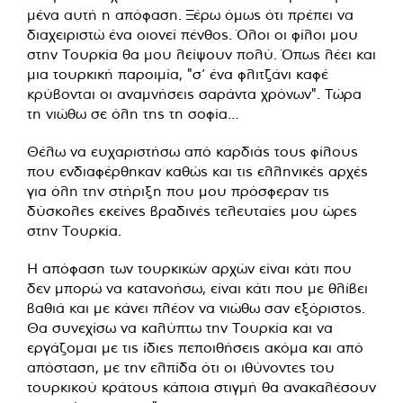
μένα αυτή η απόφαση. Ξέρω όμως ότι πρέπει να
διαχειριστώ ένα οιονεί πένθος. Όλοι οι φίλοι μου
στην Τουρκία θα μου λείψουν πολύ. Όπως λέει και
μια τουρκική παροιμία, "σ’ ένα φλιτζάνι καφέ
κρύβονται οι αναμνήσεις σαράντα χρόνων". Τώρα
τη νιώθω σε όλη της τη σοφία…
Θέλω να ευχαριστήσω από καρδιάς τους φίλους
που ενδιαφέρθηκαν καθώς και τις ελληνικές αρχές
για όλη την στήριξη που μου πρόσφεραν τις
δύσκολες εκείνες βραδινές τελευταίες μου ώρες
στην Τουρκία.
Η απόφαση των τουρκικών αρχών είναι κάτι που
δεν μπορώ να κατανοήσω, είναι κάτι που με θλίβει
βαθιά και με κάνει πλέον να νιώθω σαν εξόριστος.
Θα συνεχίσω να καλύπτω την Τουρκία και να
εργάζομαι με τις ίδιες πεποιθήσεις ακόμα και από
απόσταση, με την ελπίδα ότι οι ιθύνοντες του
τουρκικού κράτους κάποια στιγμή θα ανακαλέσουν