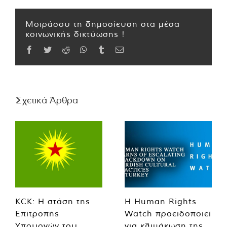
Μοιράσου τη δημοσίευση στα μέσα
κοινωνικής δικτύωσης !
Facebook
Twitter
Reddit
WhatsApp
Tumblr
Email
Σχετικά Άρθρα
KCK: Η στάση της
Η Human Rights
Επιτροπής
Watch προειδοποιεί
Υπουργών του
για κλιμάκωση της