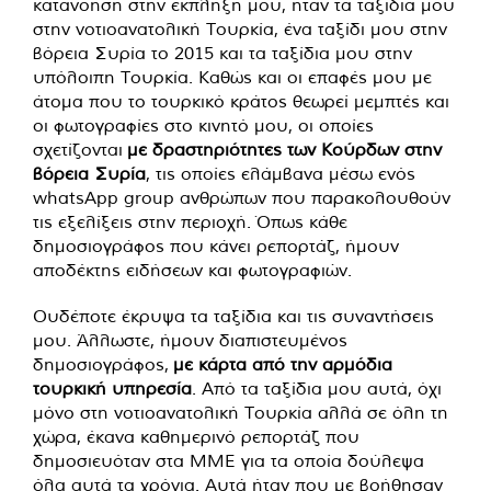
κατανόηση στην έκπληξη μου, ήταν τα ταξίδια μου
στην νοτιοανατολική Τουρκία, ένα ταξίδι μου στην
βόρεια Συρία το 2015 και τα ταξίδια μου στην
υπόλοιπη Τουρκία. Καθώς και οι επαφές μου με
άτομα που το τουρκικό κράτος θεωρεί μεμπτές και
οι φωτογραφίες στο κινητό μου, οι οποίες
σχετίζονται
με δραστηριότητες των Κούρδων στην
βόρεια Συρία
, τις οποίες ελάμβανα μέσω ενός
whatsApp group ανθρώπων που παρακολουθούν
τις εξελίξεις στην περιοχή. Όπως κάθε
δημοσιογράφος που κάνει ρεπορτάζ, ήμουν
αποδέκτης ειδήσεων και φωτογραφιών.
Ουδέποτε έκρυψα τα ταξίδια και τις συναντήσεις
μου. Άλλωστε, ήμουν διαπιστευμένος
δημοσιογράφος,
με κάρτα από την αρμόδια
τουρκική υπηρεσία
. Από τα ταξίδια μου αυτά, όχι
μόνο στη νοτιοανατολική Τουρκία αλλά σε όλη τη
χώρα, έκανα καθημερινό ρεπορτάζ που
δημοσιευόταν στα ΜΜΕ για τα οποία δούλεψα
όλα αυτά τα χρόνια. Αυτά ήταν που με βοήθησαν