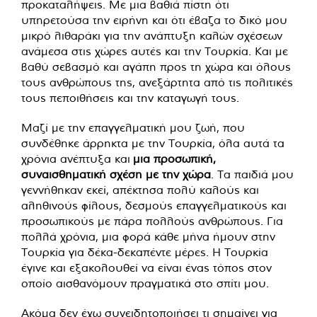
προκαταλήψεις. Με μια βαθιά πίστη ότι
υπηρετούσα την ειρήνη και ότι έβαζα το δικό μου
μικρό λιθαράκι για την ανάπτυξη καλών σχέσεων
ανάμεσα στις χώρες αυτές και την Τουρκία. Και με
βαθύ σεβασμό και αγάπη προς τη χώρα και όλους
τους ανθρώπους της, ανεξάρτητα από τις πολιτικές
τους πεποιθήσεις και την καταγωγή τους.
Μαζί με την επαγγελματική μου ζωή, που
συνδέθηκε άρρηκτα με την Τουρκία, όλα αυτά τα
χρόνια ανέπτυξα και
μια προσωπική,
συναισθηματική σχέση με την χώρα
. Τα παιδιά μου
γεννήθηκαν εκεί, απέκτησα πολύ καλούς και
αληθινούς φίλους, δεσμούς επαγγελματικούς και
προσωπικούς με πάρα πολλούς ανθρώπους. Για
πολλά χρόνια, μια φορά κάθε μήνα ήμουν στην
Τουρκία για δέκα-δεκαπέντε μέρες. Η Τουρκία
έγινε και εξακολουθεί να είναι ένας τόπος στον
οποίο αισθανόμουν πραγματικά στο σπίτι μου.
Ακόμα δεν έχω συνειδητοποιήσει τι σημαίνει για