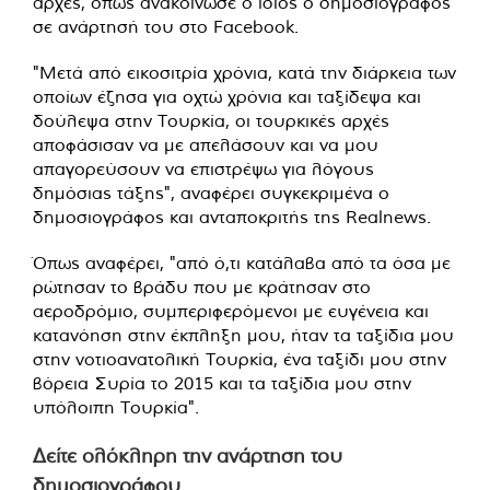
αρχές, όπως ανακοίνωσε ο ίδιος ο δημοσιογράφος
σε ανάρτησή του στο Facebook.
"Μετά από εικοσιτρία χρόνια, κατά την διάρκεια των
οποίων έζησα για οχτώ χρόνια και ταξίδεψα και
δούλεψα στην Τουρκία, οι τουρκικές αρχές
αποφάσισαν να με απελάσουν και να μου
απαγορεύσουν να επιστρέψω για λόγους
δημόσιας τάξης", αναφέρει συγκεκριμένα ο
δημοσιογράφος και ανταποκριτής της Realnews.
Όπως αναφέρει, "από ό,τι κατάλαβα από τα όσα με
ρώτησαν το βράδυ που με κράτησαν στο
αεροδρόμιο, συμπεριφερόμενοι με ευγένεια και
κατανόηση στην έκπληξη μου, ήταν τα ταξίδια μου
στην νοτιοανατολική Τουρκία, ένα ταξίδι μου στην
βόρεια Συρία το 2015 και τα ταξίδια μου στην
υπόλοιπη Τουρκία".
Δείτε ολόκληρη την ανάρτηση του
δημοσιογράφου