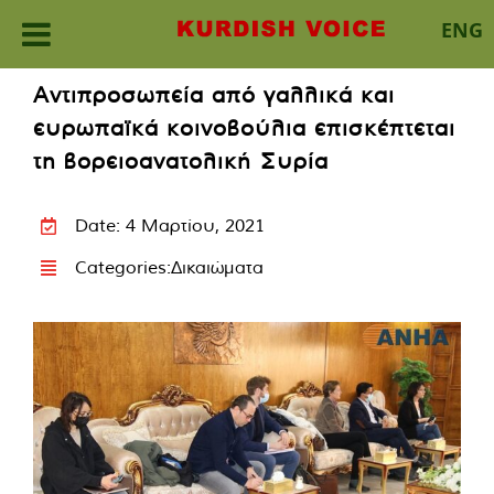
ENG
Skip
Αντιπροσωπεία από γαλλικά και
to
ευρωπαϊκά κοινοβούλια επισκέπτεται
content
τη βορειοανατολική Συρία
Date: 4 Μαρτίου, 2021
Categories:
Δικαιώματα