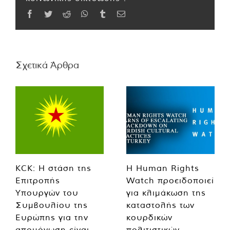
Facebook
Twitter
Reddit
WhatsApp
Tumblr
Email
Σχετικά Άρθρα
KCK: Η στάση της
Η Human Rights
Επιτροπής
Watch προειδοποιεί
Υπουργών του
για κλιμάκωση της
Συμβουλίου της
καταστολής των
Ευρώπης για την
κουρδικών
απομόνωση είναι
πολιτιστικών