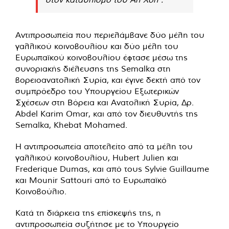
Αντιπροσωπεία που περιελάμβανε δύο μέλη του
γαλλικού κοινοβουλίου και δύο μέλη του
Ευρωπαϊκού κοινοβουλίου έφτασε μέσω της
συνοριακής διέλευσης της Semalka στη
βορειοανατολική Συρία, και έγινε δεκτή από τον
συμπρόεδρο του Υπουργείου Εξωτερικών
Σχέσεων στη Βόρεια και Ανατολική Συρία, Δρ.
Abdel Karim Omar, και από τον διευθυντής της
Semalka, Khebat Mohamed.
Η αντιπροσωπεία αποτελείτο από τα μέλη του
γαλλικού κοινοβουλίου, Hubert Julien και
Frederique Dumas, και από τους Sylvie Guillaume
και Mounir Sattouri από το Ευρωπαϊκό
Κοινοβούλιο.
Κατά τη διάρκεια της επίσκεψής της, η
αντιπροσωπεία συζήτησε με το Υπουργείο