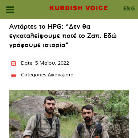
ENG
Skip
Αντάρτες το HPG: “Δεν θα
to
εγκαταλείψουμε ποτέ το Ζαπ. Εδώ
content
γράφουμε ιστορία”
Date: 5 Μαΐου, 2022
Categories:
Δικαιώματα