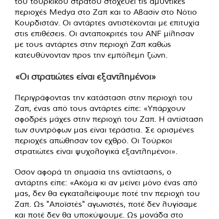
του τουρκικού στρατού στοχεύει τις αμυντικές
περιοχές Medya στο Ζαπ και το Αβασίν στο Νότιο
Κουρδιστάν. Οι αντάρτες αντιστέκονται με επιτυχία
στις επιθέσεις. Οι ανταποκριτές του ANF μίλησαν
με τους αντάρτες στην περιοχή Ζαπ καθώς
κατευθύνονταν προς την εμπόλεμη ζώνη.
«Οι στρατιώτες είναι εξαντλημένοι»
Περιγράφοντας την κατάσταση στην περιοχή του
Ζαπ, ένας από τους αντάρτες είπε: «Υπάρχουν
σφοδρές μάχες στην περιοχή του Ζαπ. Η αντίσταση
των συντρόφων μας είναι τεράστια. Σε ορισμένες
περιοχές απώθησαν τον εχθρό. Οι Τούρκοι
στρατιώτες είναι ψυχολογικά εξαντλημένοι».
Όσον αφορά τη σημασία της αντίστασης, ο
αντάρτης είπε: «Ακόμα κι αν μείνει μόνο ένας από
μας, δεν θα εγκαταλείψουμε ποτέ την περιοχή του
Ζαπ. Ως "Αποϊστές" αγωνιστές, ποτέ δεν λυγίσαμε
και ποτέ δεν θα υποκύψουμε. Ως μονάδα στο