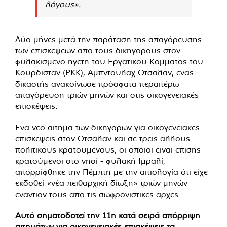
λόγους».
Δύο μήνες μετά την παράταση της απαγόρευσης
των επισκέψεων από τους δικηγόρους στον
φυλακισμένο ηγέτη του Εργατικού Κόμματος του
Κουρδιστάν (PKK), Αμπντουλάχ Οτσαλάν, ένας
δικαστής ανακοίνωσε πρόσφατα περαιτέρω
απαγόρευση τριών μηνών και στις οικογενειακές
επισκέψεις.
Ένα νέο αίτημα των δικηγόρων για οικογενειακές
επισκέψεις στον Οτσαλάν και σε τρεις άλλους
πολιτικούς κρατούμενους, οι οποίοι είναι επίσης
κρατούμενοι στο νησί - φυλακή Ιμραλί,
απορρίφθηκε την Πέμπτη με την αιτιολογία ότι είχε
εκδοθεί «νέα πειθαρχική δίωξη» τριών μηνών
εναντίον τους από τις σωφρονιστικές αρχές.
Αυτό σηματοδοτεί την 11η κατά σειρά απόρριψη
αιτημάτων για οικογενειακές επισκέψεις τα