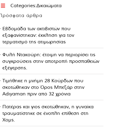
Categories:
Δικαιώματα
Πρόσφατα άρθρα
Εβδομάδα των ακτιβιστών που
εξαφανίστηκαν: έκκληση για τον
τερματισμό της ατιμωρησίας
Φυλή Ντακούρη: έτοιμη να περιορίσει τις
συγκρούσεις στην αποτροπή προσπαθειών
εξέγερσης.
Τιμήθηκε η μνήμη 28 Κούρδων που
σκοτώθηκαν στο Όρος Μπεζάρ στην
Adıyaman πριν από 32 χρόνια
Πατέρας και γιος σκοτώθηκαν, η γυναίκα
τραυματίστηκε σε ένοπλη επίθεση στη
Χομς.