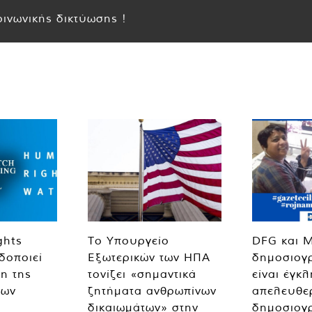
ινωνικής δικτύωσης !
ghts
Το Υπουργείο
DFG και 
δοποιεί
Εξωτερικών των ΗΠΑ
δημοσιογ
η της
τονίζει «σημαντικά
είναι έγκ
των
ζητήματα ανθρωπίνων
απελευθε
δικαιωμάτων» στην
δημοσιογ