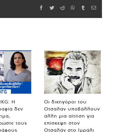
Facebook
Twitter
Reddit
WhatsApp
Tumblr
Email
MKG: Η
Οι δικηγόροι του
ραφία δεν
Οτσαλαν υποβάλλουν
λημα,
άλλη μια αίτηση για
ρώστε τους
επίσκεψη στον
ράφους
Οτσαλάν στο Ιμράλι