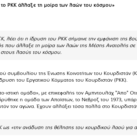
 το PKK άλλαξε τη μοίρα των λαών του κόσμου»
K, λέει ότι η ίδρυση του PKK σήμαινε την εμφάνιση της β
ς που άλλαξε τη μοίρα των λαών της Μέσης Ανατολής σε 
 στους λαούς του κόσμου.
ύ συμβουλίου της Ένωσης Κοινοτήτων του Κουρδιστάν (KCK
 ίδρυση του Εργατικού Κόμματος του Κουρδιστάν (PKK).
ο-ιστική ομάδα», με επικεφαλής τον Αμπντουλάχ "Άπο" Οτσ
δρύθηκε η ομάδα των Αποϊστών, το Νεβροζ του 1973, υπά
υτόν τον αγώνα. Έχουν αλλάξει τόσα πολλά στο Κουρδιστάν
K ως «την ανάδυση της θέλησης του κουρδικού λαού για 