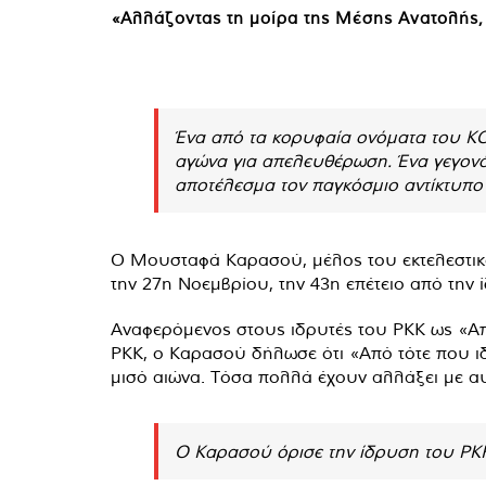
«Αλλάζοντας τη μοίρα της Μέσης Ανατολής,
Ένα από τα κορυφαία ονόματα του KC
αγώνα για απελευθέρωση. Ένα γεγονό
αποτέλεσμα τον παγκόσμιο αντίκτυπο
Ο Μουσταφά Καρασού, μέλος του εκτελεστικο
την 27η Νοεμβρίου, την 43η επέτειο από την
Αναφερόμενος στους ιδρυτές του PKK ως «Απ
PKK, ο Καρασού δήλωσε ότι «Από τότε που ι
μισό αιώνα. Τόσα πολλά έχουν αλλάξει με α
Ο Καρασού όρισε την ίδρυση του PK