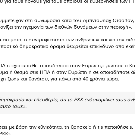
υ για τους λόγους για τους οποίους οι κυβερνήσεις των ΗΠ
 συμμετείχαν στη συνωμοσία κατά του Αμπντουλάχ Οτσαλάν,
ονίζει την ηγεμονία των διεθνών δυνάμεων στην περιοχή».
εκτιμάται η συντροφικότητα των ανθρώπων και για τον εκδ
παστικό δημοκρατικό όραμα θεωρείται επικίνδυνο από εκεί
ΗΠΑ ή έχει επιτεθεί οπουδήποτε στην Ευρώπη;» ρώτησε ο Κ
ρυμα ή θεσμό στις ΗΠΑ ή στην Ευρώπη ή σε οποιαδήποτε ά
άχη ζωής και θανάτου, για πάνω από 40 χρόνια τώρα.
δημοκρατία και ελευθερία, ότι το PKK ενδυναμώνει τους ανθ
αυτό τους».
εις με βάση την εθνικότητα, τη θρησκεία ή τις πεποιθήσεις
PKK».