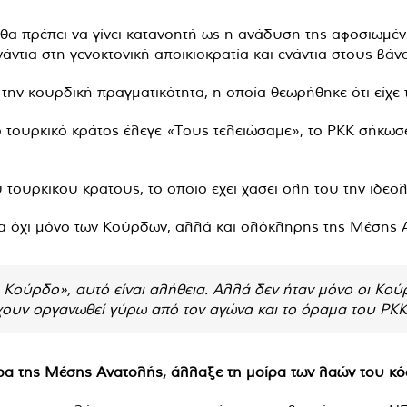
 θα πρέπει να γίνει κατανοητή ως η ανάδυση της αφοσιωμ
ντια στη γενοκτονική αποικιοκρατία και ενάντια στους βάν
ην κουρδική πραγματικότητα, η οποία θεωρήθηκε ότι είχε τ
ο τουρκικό κράτος έλεγε «Τους τελειώσαμε», το PKK σήκωσε
 τουρκικού κράτους, το οποίο έχει χάσει όλη του την ιδεολ
ρα όχι μόνο των Κούρδων, αλλά και ολόκληρης της Μέσης 
Κούρδο», αυτό είναι αλήθεια. Αλλά δεν ήταν μόνο οι Κούρ
έχουν οργανωθεί γύρω από τον αγώνα και το όραμα του PKK
ρα της Μέσης Ανατολής, άλλαξε τη μοίρα των λαών του κ