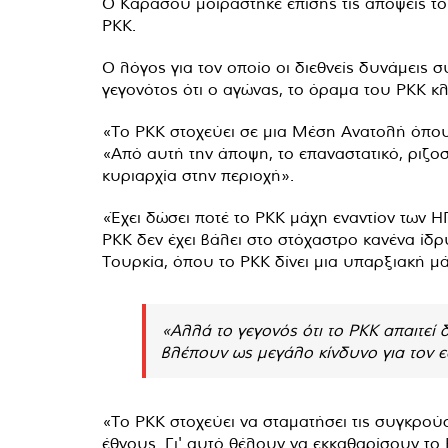
Ο Καρασού μοιράστηκε επίσης τις απόψεις το
PKK.
Ο λόγος για τον οποίο οι διεθνείς δυνάμεις
γεγονότος ότι ο αγώνας, το όραμα του PKK κλ
«Το PKK στοχεύει σε μια Μέση Ανατολή όπου 
«Από αυτή την άποψη, το επαναστατικό, ριζοσ
κυριαρχία στην περιοχή».
«Έχει δώσει ποτέ το PKK μάχη εναντίον των 
PKK δεν έχει βάλει στο στόχαστρο κανένα ίδ
Τουρκία, όπου το PKK δίνει μια υπαρξιακή μ
«Αλλά το γεγονός ότι το PKK απαιτεί 
βλέπουν ως μεγάλο κίνδυνο για τον ε
«Το PKK στοχεύει να σταματήσει τις συγκρούσ
έθνους. Γι' αυτό θέλουν να εκκαθαρίσουν το 