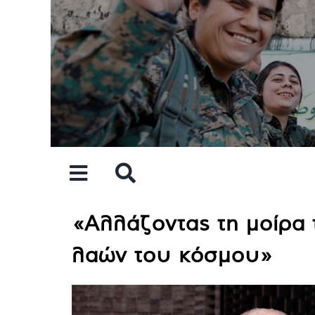
Skip
to
content
«Αλλάζοντας τη μοίρα 
λαών του κόσμου»