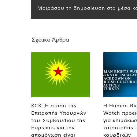
Μοιράσου τη δημοσίευση στα μέσα κο
Σχετικά Άρθρα
KCK: Η στάση της
Η Human Ri
Επιτροπής Υπουργών
Watch προει
του Συμβουλίου της
για κλιμάκωσ
Ευρώπης για την
καταστολής 
απομόνωση είναι
κουρδικών