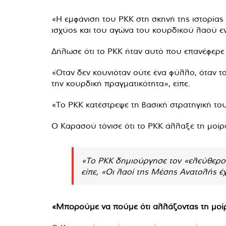
«Η εμφάνιση του PKK στη σκηνή της ιστορίας
ισχύος και του αγώνα του κουρδικού λαού ενά
Δήλωσε ότι το PKK ήταν αυτό που επανέφερε τ
«Όταν δεν κουνιόταν ούτε ένα φύλλο, όταν τ
την κουρδική πραγματικότητα», είπε.
«Το PKK κατέστρεψε τη βασική στρατηγική του
Ο Καρασού τόνισε ότι το PKK άλλαξε τη μοί
«Το PKK δημιούργησε τον «ελεύθερο 
είπε, «Οι λαοί της Μέσης Ανατολής 
«Μπορούμε να πούμε ότι αλλάζοντας τη μοί