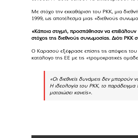
Με στόχο την εκκαθάριση του PKK, μια διεθ
1999, ως αποτέλεσμα μιας «διεθνούς συνωμο
«Κάποια στιγμή, προσπάθησαν να επιβάλουν μ
στόχος της διεθνούς συνωμοσίας. Διότι PKK σ
Ο Καρασού εξέφρασε επίσης τις απόψεις του γ
κατάλογο της ΕΕ με τις «τρομοκρατικές ομάδ
«Οι διεθνείς δυνάμεις δεν μπορούν ν
Η ιδεολογία του PKK, το παράδειγμα π
ματαιώσει κανείς».