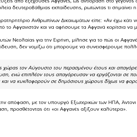
ύξεις από εξέχουσες Αφγανές, ως αντίδραση στο γεγονός ό
λεία δευτεροβάθμιας εκπαίδευσης, ρωτώντας τι σημαίνει η
αρατηρητήριο Ανθρωπίνων Δικαιωμάτων είπε: «Αν έχω κάτι 
πό το Αφγανιστάν και να αφήσουμε τα Αφγανά κορίτσια να 
τών Νεολαίας για την Ειρήνη, μίλησε για το πώς οι Αφγα
παίδευση, δεν νομίζω ότι μπορούμε να συνεισφέρουμε πολλ
ης χώρας τον Αύγουστο του περασμένου έτους και απαγόρ
ση, ενώ επιπλέον τους απαγόρευσαν να εργάζονται σε πολ
α και να κυκλοφορούν σε δημόσιους χώρους δίχως να φορ
την απόφαση, με τον υπουργό Εξωτερικών των ΗΠΑ, Άντονι Μ
ση, προσθέτοντας ότι «οι Αφγανές αξίζουν καλύτερα».