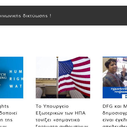
ινωνικής δικτύωσης !
ghts
Το Υπουργείο
DFG και 
δοποιεί
Εξωτερικών των ΗΠΑ
δημοσιογ
η της
τονίζει «σημαντικά
είναι έγκ
των
ζητήματα ανθρωπίνων
απελευθε