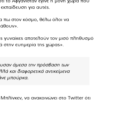
τι το Αφγανιστάν έγινε η μόνη χώρα που
 εκπαίδευση για αυτές.
να πω στον κόσμο, θέλω όλοι να
μάθουν».
νές γυναίκες αποτελούν τον μισό πληθυσμό
ά στην ευημερία της χώρας».
ευσαν άμεσα την πρόσβαση των
λά και διαφορετικά αντικείμενα
άνε μπούρκα.
πλίνκεν, να ανακοινώνει στο Twitter ότι