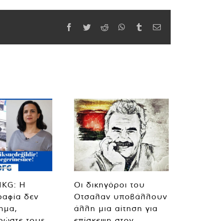
Facebook
Twitter
Reddit
WhatsApp
Tumblr
Email
MKG: Η
Οι δικηγόροι του
ραφία δεν
Οτσαλαν υποβάλλουν
λημα,
άλλη μια αίτηση για
ρώστε τους
επίσκεψη στον