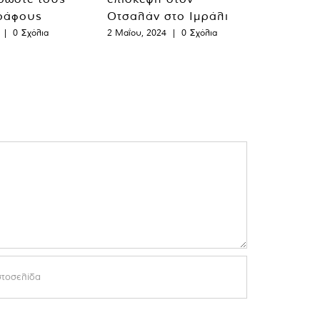
ράφους
Οτσαλάν στο Ιμράλι
|
0 Σχόλια
2 Μαΐου, 2024
|
0 Σχόλια