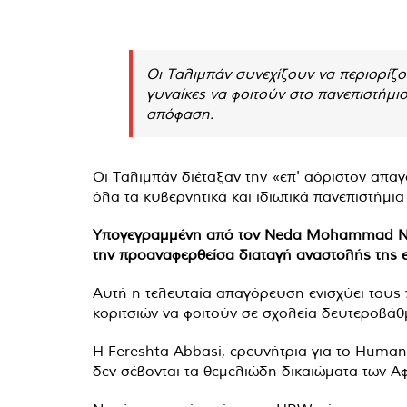
Οι Ταλιμπάν συνεχίζουν να περιορίζο
γυναίκες να φοιτούν στο πανεπιστήμιο
απόφαση.
Οι Ταλιμπάν διέταξαν την «επ' αόριστον απα
όλα τα κυβερνητικά και ιδιωτικά πανεπιστήμια 
Υπογεγραμμένη από τον Neda Mohammad Nad
την προαναφερθείσα διαταγή αναστολής της ε
Αυτή η τελευταία απαγόρευση ενισχύει τους
κοριτσιών να φοιτούν σε σχολεία δευτεροβάθ
Η Fereshta Abbasi, ερευνήτρια για το Human 
δεν σέβονται τα θεμελιώδη δικαιώματα των Αφ