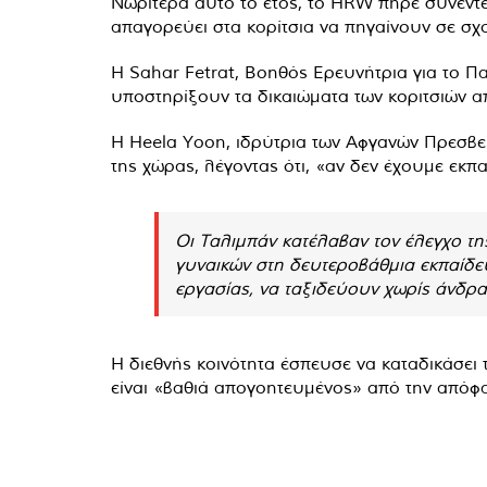
Νωρίτερα αυτό το έτος, το HRW πήρε συνεντε
απαγορεύει στα κορίτσια να πηγαίνουν σε σχο
Η Sahar Fetrat, Βοηθός Ερευνήτρια για το Π
υποστηρίξουν τα δικαιώματα των κοριτσιών α
Η Heela Yoon, ιδρύτρια των Αφγανών Πρεσβευ
της χώρας, λέγοντας ότι, «αν δεν έχουμε εκ
Οι Ταλιμπάν κατέλαβαν τον έλεγχο τ
γυναικών στη δευτεροβάθμια εκπαίδευ
εργασίας, να ταξιδεύουν χωρίς άνδρ
Η διεθνής κοινότητα έσπευσε να καταδικάσει 
είναι «βαθιά απογοητευμένος» από την απόφα