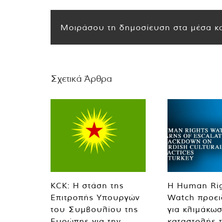
Μοιράσου τη δημοσίευση στα μέσα κο
Σχετικά Άρθρα
KCK: Η στάση της
Η Human Ri
Επιτροπής Υπουργών
Watch προει
του Συμβουλίου της
για κλιμάκωσ
Ευρώπης για την
καταστολής 