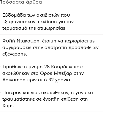
Πρόσφατα άρθρα
Εβδομάδα των ακτιβιστών που
εξαφανίστηκαν: έκκληση για τον
τερματισμό της ατιμωρησίας
Φυλή Ντακούρη: έτοιμη να περιορίσει τις
συγκρούσεις στην αποτροπή προσπαθειών
εξέγερσης.
Τιμήθηκε η μνήμη 28 Κούρδων που
σκοτώθηκαν στο Όρος Μπεζάρ στην
Adıyaman πριν από 32 χρόνια
Πατέρας και γιος σκοτώθηκαν, η γυναίκα
τραυματίστηκε σε ένοπλη επίθεση στη
Χομς.