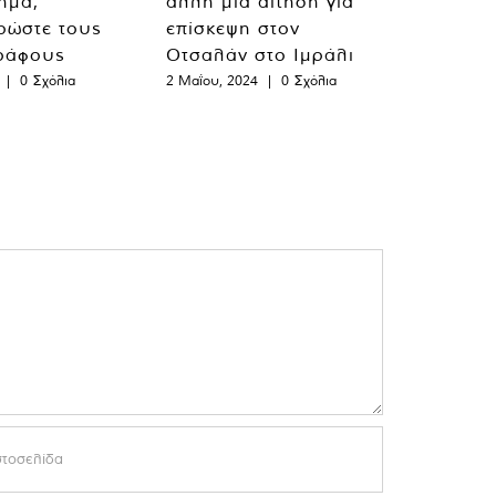
λημα,
άλλη μια αίτηση για
ρώστε τους
επίσκεψη στον
ράφους
Οτσαλάν στο Ιμράλι
|
0 Σχόλια
2 Μαΐου, 2024
|
0 Σχόλια