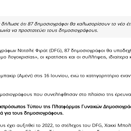
ν δήλωσε ότι 87 δημοσιογράφοι θα καλωσορίσουν το νέο 
ωνία να προστατεύει τους δημοσιογράφους.
γράφων Ντιτσλέ Φιράτ (DFG), 87 δημοσιογράφοι θα υποδεχ
μο λογοκρισίας», οι κρατήσεις και οι συλλήψεις, ιδιαίτερ
πακίρ (Αμέντ) στις 16 Ιουνίου, ενώ το κατηγορητήριο εναν
δημοσιογράφους που συνελήφθησαν στο πλαίσιο της έρευν
η εκπρόσωπος Τύπου της Πλατφόρμας Γυναικών Δημοσιογρά
ιά για τους δημοσιογράφους.
ς έχει αυξηθεί το 2022, το στέλεχος του DFG, Χακκί Μπολτ