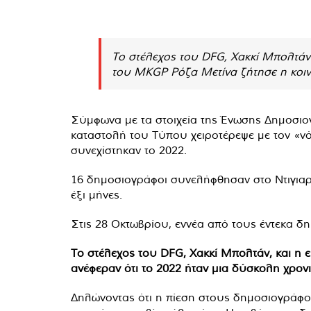
Το στέλεχος του DFG, Χακκί Μπολτά
του MKGP Ρόζα Μετίνα ζήτησε η κοιν
Σύμφωνα με τα στοιχεία της Ένωσης Δημοσιο
καταστολή του Τύπου χειροτέρεψε με τον «νό
συνεχίστηκαν το 2022.
16 δημοσιογράφοι συνελήφθησαν στο Ντιγιαρμ
έξι μήνες.
Στις 28 Οκτωβρίου, εννέα από τους έντεκα 
Το στέλεχος του DFG, Χακκί Μπολτάν, και 
ανέφεραν ότι το 2022 ήταν μια δύσκολη χρον
Δηλώνοντας ότι η πίεση στους δημοσιογράφου