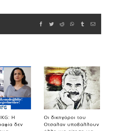
Facebook
Twitter
Reddit
WhatsApp
Tumblr
Email
MKG: Η
Οι δικηγόροι του
ραφία δεν
Οτσαλαν υποβάλλουν