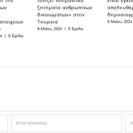
η της
τονίζει «σημαντικά
είναι έγκ
των
ζητήματα ανθρωπίνων
απελευθε
δικαιωμάτων» στην
δημοσιογ
 στοιχείων
Τουρκία
6 Μαΐου, 2024
α
8 Μαΐου, 2024
|
0 Σχόλια
24
|
0 Σχόλια