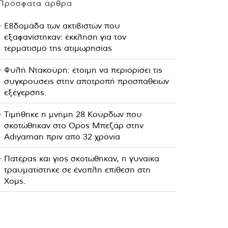
Πρόσφατα άρθρα
Εβδομάδα των ακτιβιστών που
εξαφανίστηκαν: έκκληση για τον
τερματισμό της ατιμωρησίας
Φυλή Ντακούρη: έτοιμη να περιορίσει τις
συγκρούσεις στην αποτροπή προσπαθειών
εξέγερσης.
Τιμήθηκε η μνήμη 28 Κούρδων που
σκοτώθηκαν στο Όρος Μπεζάρ στην
Adıyaman πριν από 32 χρόνια
Πατέρας και γιος σκοτώθηκαν, η γυναίκα
τραυματίστηκε σε ένοπλη επίθεση στη
Χομς.