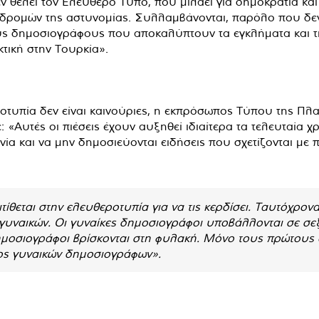
 θέλει τον Ελεύθερο Τύπο, που μιλάει για δημοκρατία και α
πιδρομών της αστυνομίας. Συλλαμβάνονται, παρόλο που δεν
ους δημοσιογράφους που αποκαλύπτουν τα εγκλήματα και τις
κτική στην Τουρκία».
εροτυπία δεν είναι καινούριες, η εκπρόσωπος Τύπου της 
«Αυτές οι πιέσεις έχουν αυξηθεί ιδιαίτερα τα τελευταία χ
νία και να μην δημοσιεύονται ειδήσεις που σχετίζονται με
ίθεται στην ελευθεροτυπία για να τις κερδίσει. Ταυτόχρονα,
υναικών. Οι γυναίκες δημοσιογράφοι υποβάλλονται σε σεξι
δημοσιογράφοι βρίσκονται στη φυλακή. Μόνο τους πρώτους 
ος γυναικών δημοσιογράφων».