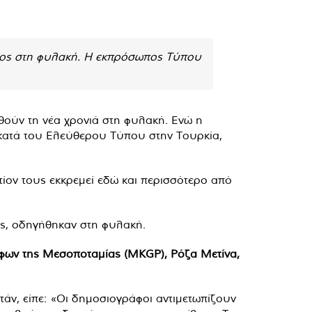
έτος στη φυλακή. Η εκπρόσωπος Τύπου
θούν τη νέα χρονιά στη φυλακή. Ενώ η
α κατά του Ελεύθερου Τύπου στην Τουρκία,
τίον τους εκκρεμεί εδώ και περισσότερο από
ας, οδηγήθηκαν στη φυλακή.
φων της Μεσοποταμίας (MKGP), Ρόζα Μετίνα,
άν, είπε: «Οι δημοσιογράφοι αντιμετωπίζουν