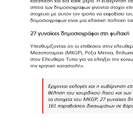
καταπίεση και βία κάθε μέρα. Η κυβέρνηση δεν
σπίτια των δημοσιογράφων γίνονται στόχοι ε
στοχεύει με αυτόν τον τρόπο να εκφοβίσει τ
δημοσιογράφων είναι μια κλασική πολιτική τα
27 γυναίκες δημοσιογράφοι στη φυλακή
Υπενθυμίζοντας ότι οι επιθέσεις στην ελευθ
Μεσοποταμίας (MKGP), Ρόζα Μετίνα, δήλωσε: 
στον Ελεύθερο Τύπο για να ελέγξει την κοινω
την κρατική καταστολή».
Έρχονται εκλογές και η κυβέρνηση επιτ
θέληση του κουρδικού λαού και των γ
τα στοιχεία του MKGP, 27 γυναίκες 
161 παραβιάσεις δικαιωμάτων σε βάρ