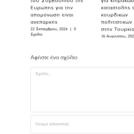
του Συμβουλίου της
για κλιμάκωσ
Ευρώπης για την
καταστολής 
απομόνωση είναι
κουρδικών
ανεπαρκής
πολιτιστικών
στην Τουρκί
22 Σεπτεμβρίου, 2024
|
0
Σχόλια
16 Αυγούστου, 20
Αφήστε ένα σχόλιο
Comment