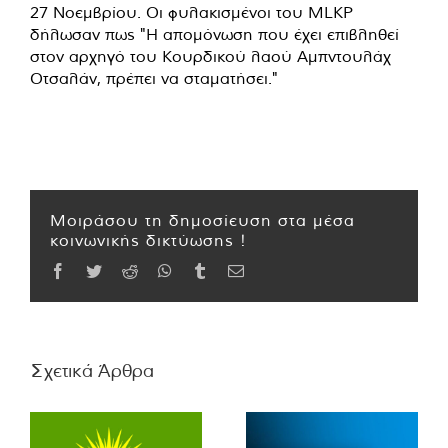
27 Νοεμβρίου. Οι φυλακισμένοι του MLKP
δήλωσαν πως "Η απομόνωση που έχει επιβληθεί
στον αρχηγό του Κουρδικού λαού Αμπντουλάχ
Οτσαλάν, πρέπει να σταματήσει."
Μοιράσου τη δημοσίευση στα μέσα
κοινωνικής δικτύωσης !
Facebook
Twitter
Reddit
WhatsApp
Tumblr
Email
Σχετικά Άρθρα