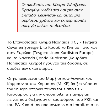
Οι ακτιβιστές στο Κέντρο Φιλοξενίας
Προσφύγων εδώ στο Λαύριο στην
Ελλάδα, ξεκίνησαν και αυτοί μια
αορίστου χρόνου και εκ περιτροπής
απεργία πείνας τη Δευτέρα.
Το Επαναστατικό Κίνημα Νεολαίας (TCŞ - Tevgera
Ciwanen Şoreşger), το Κουρδικό Κίνημα Γυναικών
στην Ευρώπη (Tevgera Jinen Kurdistan Europe)
και το Navenda Çanda Kurdistan (Κουρδικό
Πολιτιστικό Κέντρο) ηγούνται της δράσης, σε
ομάδες των οκτώ ατόμων.
Οι φυλακισμένοι του Μαρξιστικού-Λενινιστικού
Κομμουνιστικού Κόμματος (MLKP) θα ξεκινήσουν
την 5ήμερη απεργία πείνας τους από τις 7
Ιανουαρίου για την υποστήριξη της απεργίας
πείνας που διεξάγουν οι κρατούμενοι του PKK και
του PAJK κατά της απομόνωσης στο Imrali, από τις