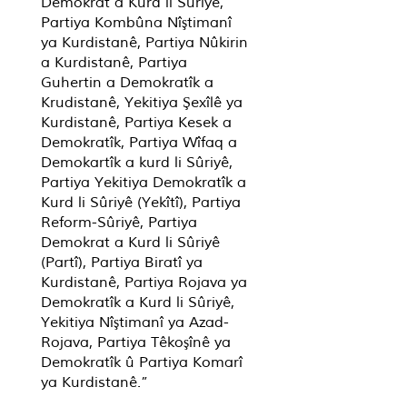
Demokrat a Kurd li Sûriyê,
Partiya Kombûna Nîştimanî
ya Kurdistanê, Partiya Nûkirin
a Kurdistanê, Partiya
Guhertin a Demokratîk a
Krudistanê, Yekitiya Şexîlê ya
Kurdistanê, Partiya Kesek a
Demokratîk, Partiya Wîfaq a
Demokartîk a kurd li Sûriyê,
Partiya Yekitiya Demokratîk a
Kurd li Sûriyê (Yekîtî), Partiya
Reform-Sûriyê, Partiya
Demokrat a Kurd li Sûriyê
(Partî), Partiya Biratî ya
Kurdistanê, Partiya Rojava ya
Demokratîk a Kurd li Sûriyê,
Yekitiya Nîştimanî ya Azad-
Rojava, Partiya Têkoşînê ya
Demokratîk û Partiya Komarî
ya Kurdistanê.”