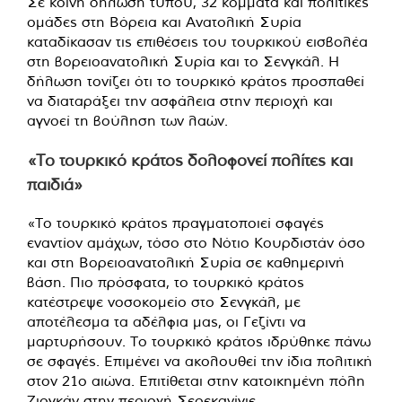
Σε κοινή δήλωση τύπου, 32 κόμματα και πολιτικές
ομάδες στη Βόρεια και Ανατολική Συρία
καταδίκασαν τις επιθέσεις του τουρκικού εισβολέα
στη βορειοανατολική Συρία και το Σενγκάλ. Η
δήλωση τονίζει ότι το τουρκικό κράτος προσπαθεί
να διαταράξει την ασφάλεια στην περιοχή και
αγνοεί τη βούληση των λαών.
«Το τουρκικό κράτος δολοφονεί πολίτες και
παιδιά»
«Το τουρκικό κράτος πραγματοποιεί σφαγές
εναντίον αμάχων, τόσο στο Νότιο Κουρδιστάν όσο
και στη Βορειοανατολική Συρία σε καθημερινή
βάση. Πιο πρόσφατα, το τουρκικό κράτος
κατέστρεψε νοσοκομείο στο Σενγκάλ, με
αποτέλεσμα τα αδέλφια μας, οι Γεζίντι να
μαρτυρήσουν. Το τουρκικό κράτος ιδρύθηκε πάνω
σε σφαγές. Επιμένει να ακολουθεί την ίδια πολιτική
στον 21ο αιώνα. Επιτίθεται στην κατοικημένη πόλη
Ζιργκάν στην περιοχή Σερεκανίγιε,