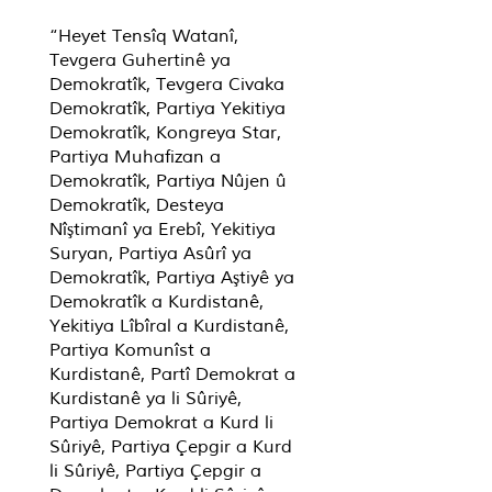
“Heyet Tensîq Watanî,
Tevgera Guhertinê ya
Demokratîk, Tevgera Civaka
Demokratîk, Partiya Yekitiya
Demokratîk, Kongreya Star,
Partiya Muhafizan a
Demokratîk, Partiya Nûjen û
Demokratîk, Desteya
Nîştimanî ya Erebî, Yekitiya
Suryan, Partiya Asûrî ya
Demokratîk, Partiya Aştiyê ya
Demokratîk a Kurdistanê,
Yekitiya Lîbîral a Kurdistanê,
Partiya Komunîst a
Kurdistanê, Partî Demokrat a
Kurdistanê ya li Sûriyê,
Partiya Demokrat a Kurd li
Sûriyê, Partiya Çepgir a Kurd
li Sûriyê, Partiya Çepgir a