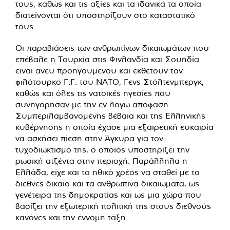
τους, καθώς και τις αξίες και τα ιδανικά τα οποία
διατείνονται ότι υποστηρίζουν στο καταστατικό
τους.
Οι παραβιάσεις των ανθρωπίνων δικαιωμάτων που
επέβαλε η Τουρκία στις Φινλανδία και Σουηδία
είναι άνευ προηγουμένου και εκθέτουν τον
φιλότουρκο Γ.Γ. του ΝΑΤΟ, Γενς Στόλτενμπεργκ,
καθώς και όλες τις νατοϊκές ηγεσίες που
συνηγόρησαν με την εν λόγω απόφαση.
Συμπεριλαμβανομένης βέβαια και της Ελληνικής
κυβέρνησης η οποία έχασε μια εξαιρετική ευκαιρία
να ασκήσει πίεση στην Άγκυρα για τον
τυχοδιωκτισμό της, ο οποίος υποστηρίζει την
ρωσική ατζέντα στην περιοχή. Παράλληλα η
Ελλάδα, είχε και το ηθικό χρέος να σταθεί με το
διεθνές δίκαιο και τα ανθρώπινα δικαιώματα, ως
γενέτειρα της δημοκρατίας και ως μια χώρα που
βασίζει την εξωτερική πολιτική της στους διεθνούς
κανόνες και την έννομη τάξη.