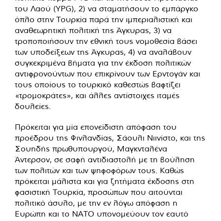
του Λαού (YPG), 2) να σταματήσουν το εμπάργκο
όπλο στην Τουρκία παρά την ιμπεριαλιστική και
αναθεωρητική πολιτική της Άγκυρας, 3) να
τροποποιήσουν την εθνική τους νομοθεσία βάσει
των υποδείξεων της Άγκυρας, 4) να αναλάβουν
συγκεκριμένα βήματα για την έκδοση πολιτικών
αντιφρονούντων που επικρίνουν των Ερντογάν και
τους οποίους το τουρκικό καθεστώς βαφτίζει
«τρομοκράτες», και άλλες αντίστοιχες ιταμές
δουλείες.
Πρόκειται για μία επονείδιστη απόφαση του
προέδρου της Φινλανδίας, Σάουλι Νιινίστο, και της
Σουηδής πρωθυπουργού, Μαγκνταλένα
Άντερσον,
σε σαφή αντιδιαστολή με τη βούληση
των πολιτών και των ψηφοφόρων τους. Καθώς
πρόκειται μάλιστα και για ζητήματα έκδοσης στη
φασιστική Τουρκία, προσώπων που αιτούνται
πολιτικό άσυλο, με την εν λόγω απόφαση η
Ευρώπη και το ΝΑΤΟ υπονομεύουν τον εαυτό