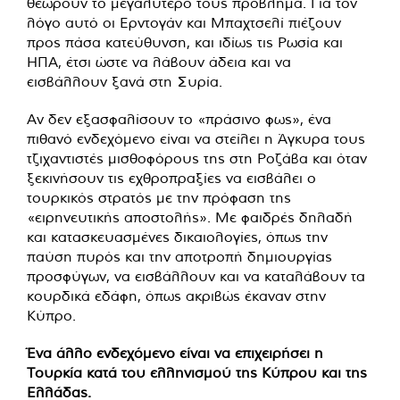
θεωρούν το μεγαλύτερό τους πρόβλημα. Για τον
λόγο αυτό οι Ερντογάν και Μπαχτσελί πιέζουν
προς πάσα κατεύθυνση, και ιδίως τις Ρωσία και
ΗΠΑ, έτσι ώστε να λάβουν άδεια και να
εισβάλλουν ξανά στη Συρία.
Αν δεν εξασφαλίσουν το «πράσινο φως», ένα
πιθανό ενδεχόμενο είναι να στείλει η Άγκυρα τους
τζιχαντιστές μισθοφόρους της στη Ροζάβα και όταν
ξεκινήσουν τις εχθροπραξίες να εισβάλει ο
τουρκικός στρατός με την πρόφαση της
«ειρηνευτικής αποστολής». Με φαιδρές δηλαδή
και κατασκευασμένες δικαιολογίες, όπως την
παύση πυρός και την αποτροπή δημιουργίας
προσφύγων, να εισβάλλουν και να καταλάβουν τα
κουρδικά εδάφη, όπως ακριβώς έκαναν στην
Κύπρο.
Ένα άλλο ενδεχόμενο είναι να επιχειρήσει η
Τουρκία κατά του ελληνισμού της Κύπρου και της
Ελλάδας.