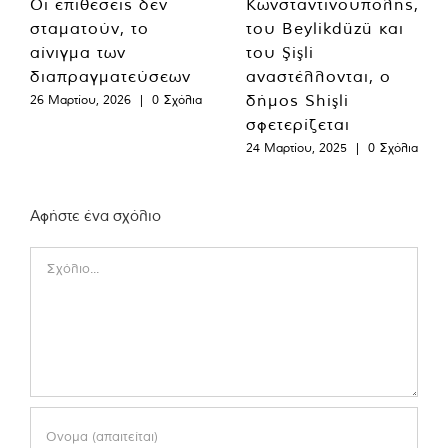
Οι επιθέσεις δεν
Κωνσταντινούπολης,
σταματούν, το
του Beylikdüzü και
αίνιγμα των
του Şişli
διαπραγματεύσεων
αναστέλλονται, ο
δήμος Shişli
26 Μαρτίου, 2026
|
0 Σχόλια
σφετερίζεται
24 Μαρτίου, 2025
|
0 Σχόλια
Αφήστε ένα σχόλιο
Comment