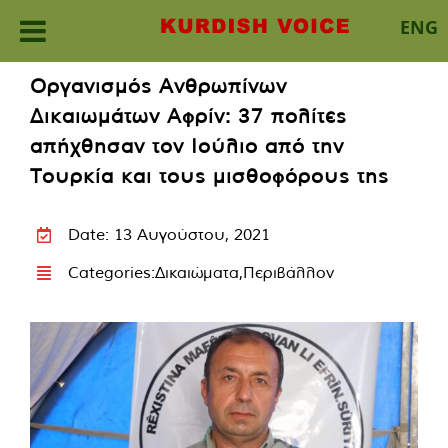
ENG
Skip
Οργανισμός Ανθρωπίνων
to
Δικαιωμάτων Αφρίν: 37 πολίτες
content
απήχθησαν τον Ιούλιο από την
Τουρκία και τους μισθοφόρους της
Date: 13 Αυγούστου, 2021
Categories:
Δικαιώματα
,
Περιβάλλον