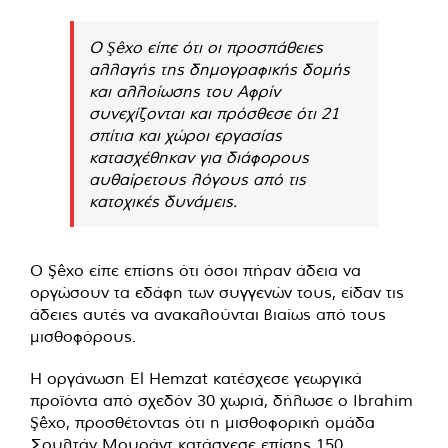
Ο Şêxo είπε ότι οι προσπάθειες
αλλαγής της δημογραφικής δομής
και αλλοίωσης του Αφρίν
συνεχίζονται και πρόσθεσε ότι 21
σπίτια και χώροι εργασίας
κατασχέθηκαν για διάφορους
αυθαίρετους λόγους από τις
κατοχικές δυνάμεις.
Ο Şêxo είπε επίσης ότι όσοι πήραν άδεια να
οργώσουν τα εδάφη των συγγενών τους, είδαν τις
άδειες αυτές να ανακαλούνται βιαίως από τους
μισθοφόρους.
Η οργάνωση El Hemzat κατέσχεσε γεωργικά
προϊόντα από σχεδόν 30 χωριά, δήλωσε ο Ibrahim
Şêxo, προσθέτοντας ότι η μισθοφορική ομάδα
Σουλτάν Μουράντ κατάσχεσε επίσης 150