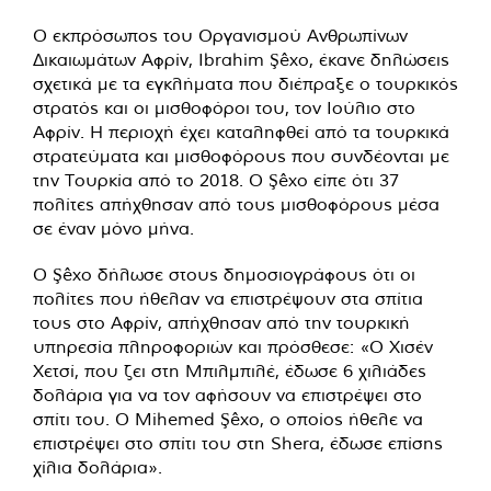
Ο εκπρόσωπος του Οργανισμού Ανθρωπίνων
Δικαιωμάτων Αφρίν, Ibrahim Şêxo, έκανε δηλώσεις
σχετικά με τα εγκλήματα που διέπραξε ο τουρκικός
στρατός και οι μισθοφόροι του, τον Ιούλιο στο
Αφρίν. Η περιοχή έχει καταληφθεί από τα τουρκικά
στρατεύματα και μισθοφόρους που συνδέονται με
την Τουρκία από το 2018. Ο Şêxo είπε ότι 37
πολίτες απήχθησαν από τους μισθοφόρους μέσα
σε έναν μόνο μήνα.
Ο Şêxo δήλωσε στους δημοσιογράφους ότι οι
πολίτες που ήθελαν να επιστρέψουν στα σπίτια
τους στο Αφρίν, απήχθησαν από την τουρκική
υπηρεσία πληροφοριών και πρόσθεσε: «Ο Χισέν
Χετσί, που ζει στη Μπιλμπιλέ, έδωσε 6 χιλιάδες
δολάρια για να τον αφήσουν να επιστρέψει στο
σπίτι του. Ο Mihemed Şêxo, ο οποίος ήθελε να
επιστρέψει στο σπίτι του στη Shera, έδωσε επίσης
χίλια δολάρια».