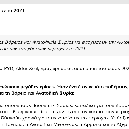
ύν το 2021
της Βόρειας και Ανατολικής Συρίας να ενισχύσουν την Αυτό
ωση των κατεχόμενων περιοχών το 2021.
YD, Aldar Xelîl, προχώρησε σε αποτίμηση του έτους 2020. 
ώπισαν μεγάλες κρίσεις. Ήταν ένα έτος γεμάτο πολέμους, πο
α τη Βόρεια και Ανατολική Συρία;
ια όλους τους λαούς της Συρίας, και ειδικά για τους λαούς
 οι βρώμικοι πόλεμοι είχαν ισχυρό αντίκτυπο στην περιοχή
α δύσκολη χρονιά για τους κατοίκους της περιοχής. Υπήρξαν
η Τυνησία, η Ανατολική Μεσόγειος, η Αρμενία και το Αζερ