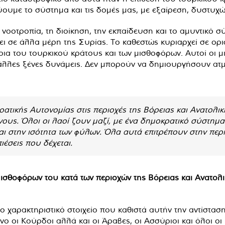
υμε το σύστημα και τις δομές μας, με εξαίρεση, δυστυχώς
 νοοτροπία, τη διοίκηση, την εκπαίδευση και το αμυντικό
ι σε άλλα μέρη της Συρίας. Το καθεστώς κυριαρχεί σε ορισ
έρια του τουρκικού κράτους και των μισθοφόρων. Αυτοί οι μ
ι άλλες ξένες δυνάμεις. Δεν μπορούν να δημιουργήσουν α
τικής Αυτονομίας στις περιοχές της Βόρειας και Ανατολικ
ους. Όλοι οι λαοί ζουν μαζί, με ένα δημοκρατικό σύστημα
αι στην ισότητα των φύλων. Όλα αυτά επιτρέπουν στην περι
πιέσεις που δέχεται.
μισθοφόρων του κατά των περιοχών της Βόρειας και Ανατολι
Το χαρακτηριστικό στοιχείο που καθιστά αυτήν την αντίστασ
ο οι Κούρδοι αλλά και οι Άραβες, οι Ασσύριοι και όλοι οι 