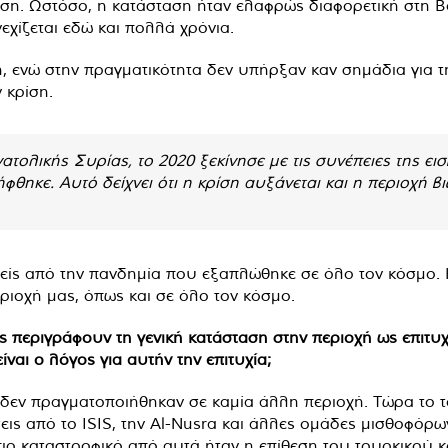
ίση. Ωστόσο, η κατάσταση ήταν ελαφρώς διαφορετική στη Β
εχίζεται εδώ και πολλά χρόνια.
, ενώ στην πραγματικότητα δεν υπήρξαν καν σημάδια για 
 κρίση.
ατολικής Συρίας, το 2020 ξεκίνησε με τις συνέπειες της εισ
φθηκε. Αυτό δείχνει ότι η κρίση αυξάνεται και η περιοχή β
είς από την πανδημία που εξαπλώθηκε σε όλο τον κόσμο. 
ριοχή μας, όπως και σε όλο τον κόσμο.
τές περιγράφουν τη γενική κατάσταση στην περιοχή ως επιτυ
ίναι ο λόγος για αυτήν την επιτυχία;
 δεν πραγματοποιήθηκαν σε καμία άλλη περιοχή. Τώρα το το
ις από το ISIS, την Al-Nusra και άλλες ομάδες μισθοφόρων
πιο καταστροφικό από αυτά ήταν η επίθεση του τουρκικού