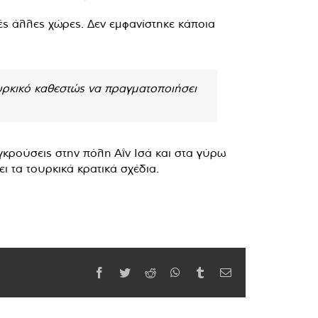
ές άλλες χώρες. Δεν εμφανίστηκε κάποια
ουρκικό καθεστώς να πραγματοποιήσει
υγκρούσεις στην πόλη Αΐν Ισά και στα γύρω
ι τα τουρκικά κρατικά σχέδια.
Facebook
Twitter
Reddit
WhatsApp
Tumblr
Email