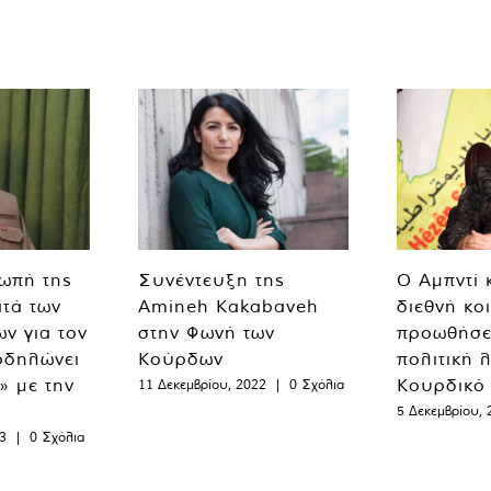
ιωπή της
Συνέντευξη της
Ο Αμπντί 
ατά των
Amineh Kakabaveh
διεθνή κο
ν για τον
στην Φωνή των
προωθήσε
οδηλώνει
Κούρδων
πολιτική 
» με την
Κουρδικό
11 Δεκεμβρίου, 2022
|
0 Σχόλια
5 Δεκεμβρίου, 
3
|
0 Σχόλια