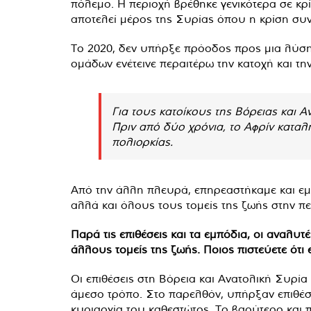
πόλεμο. Η περιοχή βρέθηκε γενικότερα σε κρ
αποτελεί μέρος της Συρίας όπου η κρίση συν
Το 2020, δεν υπήρξε πρόοδος προς μια λύση
ομάδων ενέτεινε περαιτέρω την κατοχή και την
Για τους κατοίκους της Βόρειας και Αν
Πριν από δύο χρόνια, το Αφρίν καταλή
πολιορκίας.
Από την άλλη πλευρά, επηρεαστήκαμε και εμ
αλλά και όλους τους τομείς της ζωής στην πε
Παρά τις επιθέσεις και τα εμπόδια, οι αναλυ
άλλους τομείς της ζωής. Ποιος πιστεύετε ότι ε
Οι επιθέσεις στη Βόρεια και Ανατολική Συρία
άμεσο τρόπο. Στο παρελθόν, υπήρξαν επιθέσε
κυριαρχία του καθεστώτος. Το βαρύτερο και 