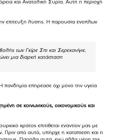
όρεια και Ανατολική Συρία. Αυτή η περιοχή
την επίτευξη λύσης. Η παρουσία ένοπλων
βολής των Γκίρε Σπι και Σερεκανίγιε.
ιώνει μια διαρκή κατάσταση
Η πανδημία επηρέασε όχι μόνο την υγεία
χημένη σε κοινωνικούς, οικονομικούς και
υρκικό κράτος επιτίθεται εναντίον μας με
. Πριν από αυτό, υπήρχε η καταπίεση και η
 κράτους. Παρόλα αυτά, ενώ άλλα μέρη της