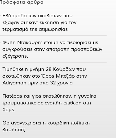
Πρόσφατα άρθρα
Εβδομάδα των ακτιβιστών που
εξαφανίστηκαν: έκκληση για τον
τερματισμό της ατιμωρησίας
Φυλή Ντακούρη: έτοιμη να περιορίσει τις
συγκρούσεις στην αποτροπή προσπαθειών
εξέγερσης.
Τιμήθηκε η μνήμη 28 Κούρδων που
σκοτώθηκαν στο Όρος Μπεζάρ στην
Adıyaman πριν από 32 χρόνια
Πατέρας και γιος σκοτώθηκαν, η γυναίκα
τραυματίστηκε σε ένοπλη επίθεση στη
Χομς.
Θα αναγνωριστεί η κουρδική πολιτική
βούληση;