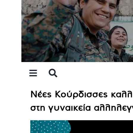
Skip
to
content
Νέες Κούρδισσες καλλ
στη γυναικεία αλληλε