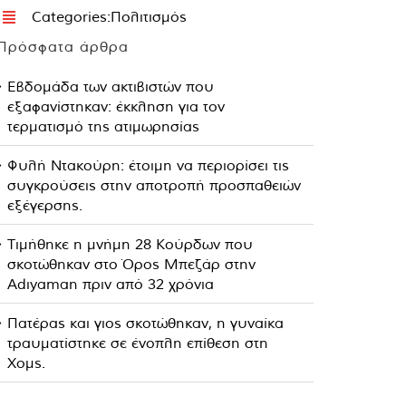
Categories:
Πολιτισμός
Πρόσφατα άρθρα
Εβδομάδα των ακτιβιστών που
εξαφανίστηκαν: έκκληση για τον
τερματισμό της ατιμωρησίας
Φυλή Ντακούρη: έτοιμη να περιορίσει τις
συγκρούσεις στην αποτροπή προσπαθειών
εξέγερσης.
Τιμήθηκε η μνήμη 28 Κούρδων που
σκοτώθηκαν στο Όρος Μπεζάρ στην
Adıyaman πριν από 32 χρόνια
Πατέρας και γιος σκοτώθηκαν, η γυναίκα
τραυματίστηκε σε ένοπλη επίθεση στη
Χομς.