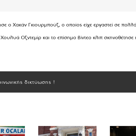
ε ο Χακάν Γκιουρμπούζ, ο οποίος είχε εργαστεί σε πολλ
Χουλυά Οζντεμίρ και το επίσημο βίντεο κλιπ σκηνοθέτησε
ινωνικής δικτύωσης !