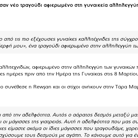
σαν νέο τραγούδι αφιερωμένο στη γυναικεία αλληλεγγύ
από τις πιο εξέχουσες γυναίκες καλλιτέχνιδες της σύγχρ
δερφή μου», ένα τραγούδι αφιερωμένο στην αλληλεγγύη τω
λιτεχνιδών, αφιερωμένο στην αλληλεγγύη των γυναικών που
ς ημέρες πριν από την Ημέρα της Γυναίκας στις 8 Μαρτίου
το συνέθεσε η Rewşan και οι στίχοι ανήκουν στην Τάρα Μ
 από την αδελφότητα. Αυτός ο αόρατος δεσμός μεταξύ μας
και οι μάγισσες της γιατρειάς. Αυτή η αδελφότητα που μας 
ίκες είμαστε ακόμα οι ίδιες μάγισσες που τραγουδάμε, χορ
χύσουμε τους δεσμούς με αγάπη. Το κάνουμε αυτό για ένα