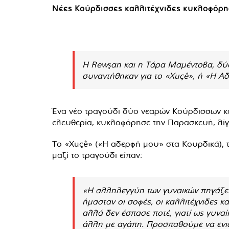
Νέες Κούρδισσες καλλιτέχνιδες κυκλοφόρη
Η Rewşan και η Τάρα Μαμέντοβα, δύο 
συναντήθηκαν για το «Xuçê», ή «Η Α
Ένα νέο τραγούδι δύο νεαρών Κούρδισσων καλ
ελευθερία, κυκλοφόρησε την Παρασκευή, λίγε
Το «Xuçê» («Η αδερφή μου» στα Κουρδικά), 
μαζί το τραγούδι είπαν:
«Η αλληλεγγύη των γυναικών πηγάζει
ήμασταν οι σοφές, οι καλλιτέχνιδες 
αλλά δεν έσπασε ποτέ, γιατί ως γυνα
άλλη με αγάπη. Προσπαθούμε να ενισ