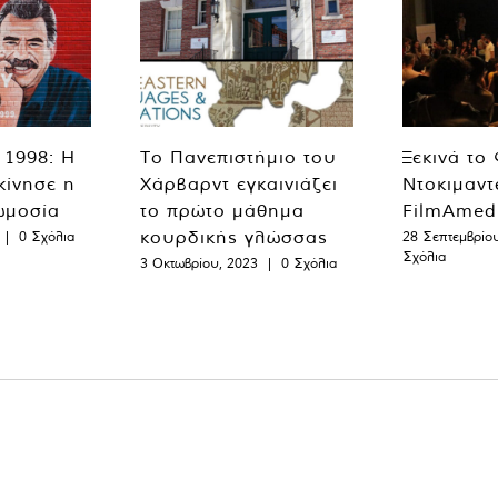
 1998: Η
Το Πανεπιστήμιο του
Ξεκινά το
κίνησε η
Χάρβαρντ εγκαινιάζει
Ντοκιμαντ
ωμοσία
το πρώτο μάθημα
FilmAmed
κουρδικής γλώσσας
|
0 Σχόλια
28 Σεπτεμβρίο
Σχόλια
3 Οκτωβρίου, 2023
|
0 Σχόλια