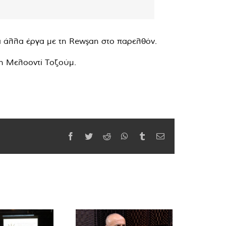
ά άλλα έργα με τη Rewşan στο παρελθόν.
 η Μελοοντί Τοζούμ.
Facebook
Twitter
Reddit
WhatsApp
Tumblr
Email