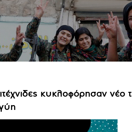
ιτέχνιδες κυκλοφόρησαν νέο 
γγύη