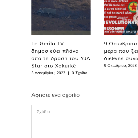
Το Gerîla TV
9 Οκτωβρίου
δημοσιεύει πλάνα
μέρα που ξε
από τη δράση του YJA
διεθνής συν
Star στο Xakurkê
9 Οκτωβρίου, 2023
3 Δεκεμβρίου, 2023
|
0 Σχόλια
Αφήστε ένα σχόλιο
Comment