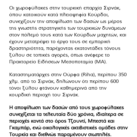
Οι χωροφύλακες στην τουρκική επαρχία Σιρνάκ,
όπου κατοικούν κατά πλειοψηφία Κούρδοι,
συνεχίζουν την αποψίλωση των δασών ως μέρος
της γνωστής στρατηγικής των τουρκικών δυνάμεων
στον πόλεμό τους κατά των Κούρδων μαχητών, και
έχουν μετατρέψει το έργο τους σε εμπορική
δραστηριότητα, παρέχοντας εκατοντάδες τόνους
ξύλου σε τοπικές αγορές, όπως ανέφερε το
Πρακτορείο Ειδήσεων Μεσοποταμία (MA).
Καταστηματάρχες στην Ούρφα (Riha), περίπου 350
χλμ. από το Σιρνάκ, δηλώνουν ότι περίπου 600
τόνοι ξύλου φτάνουν καθημερινά από την
κουρδική περιοχή του Σιρνάκ.
Η αποψίλωση των δασών από τους χωροφύλακες
συνεχίζεται τα τελευταία δύο χρόνια, ιδιαίτερα σε
περιοχές κοντά στο όρος Τζουντί, Μπεστά και
Γκαμπάρ, ενώ οικολογικές ακτιβιστικές ομάδες στην
Τουρκία και διεθνώς παραμένουν σιωπηλές.