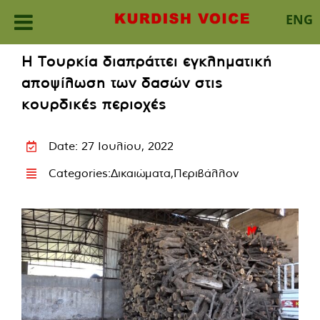
ENG
Skip
Η Τουρκία διαπράττει εγκληματική
to
αποψίλωση των δασών στις
content
κουρδικές περιοχές
Date: 27 Ιουλίου, 2022
Categories:
Δικαιώματα
,
Περιβάλλον