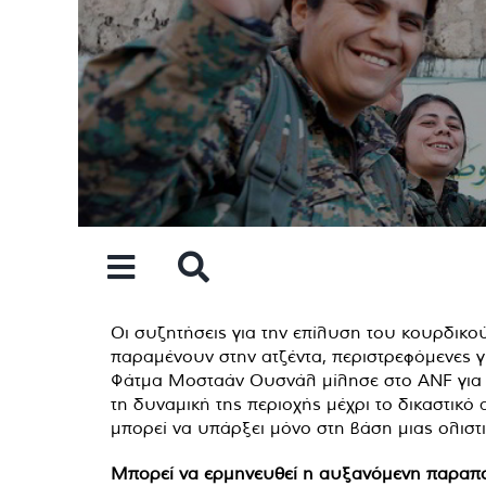
Skip
to
content
Οι συζητήσεις για την επίλυση του κουρδικο
παραμένουν στην ατζέντα, περιστρεφόμενες γ
Φάτμα Μοσταάν Ουσνάλ μίλησε στο ANF για μι
τη δυναμική της περιοχής μέχρι το δικαστικ
μπορεί να υπάρξει μόνο στη βάση μιας ολιστι
Μπορεί να ερμηνευθεί η αυξανόμενη παραπομπ