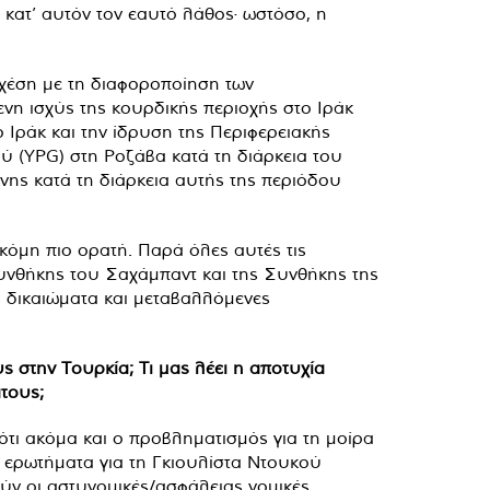
ι κατ’ αυτόν τον εαυτό λάθος· ωστόσο, η
σχέση με τη διαφοροποίηση των
η ισχύς της κουρδικής περιοχής στο Ιράκ
 Ιράκ και την ίδρυση της Περιφερειακής
 (YPG) στη Ροζάβα κατά τη διάρκεια του
νης κατά τη διάρκεια αυτής της περιόδου
κόμη πιο ορατή. Παρά όλες αυτές τις
 Συνθήκης του Σαχάμπαντ και της Συνθήκης της
 δικαιώματα και μεταβαλλόμενες
 στην Τουρκία; Τι μας λέει η αποτυχία
τους;
ότι ακόμα και ο προβληματισμός για τη μοίρα
ε ερωτήματα για τη Γκιουλίστα Ντουκού
ύν οι αστυνομικές/ασφάλειας νομικές