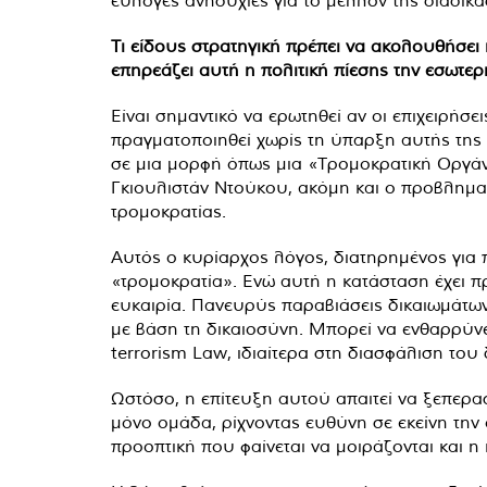
εύλογες ανησυχίες για το μέλλον της διαδικα
Τι είδους στρατηγική πρέπει να ακολουθήσει
επηρεάζει αυτή η πολιτική πίεσης την εσωτερ
Είναι σημαντικό να ερωτηθεί αν οι επιχειρήσ
πραγματοποιηθεί χωρίς τη ύπαρξη αυτής της δ
σε μια μορφή όπως μια «Τρομοκρατική Οργά
Γκιουλιστάν Ντούκου, ακόμη και ο προβληματ
τρομοκρατίας.
Αυτός ο κυρίαρχος λόγος, διατηρημένος για 
«τρομοκρατία». Ενώ αυτή η κατάσταση έχει πρ
ευκαιρία. Πανευρύς παραβιάσεις δικαιωμάτω
με βάση τη δικαιοσύνη. Μπορεί να ενθαρρύνε
terrorism Law, ιδιαίτερα στη διασφάλιση του 
Ωστόσο, η επίτευξη αυτού απαιτεί να ξεπερα
μόνο ομάδα, ρίχνοντας ευθύνη σε εκείνη την
προοπτική που φαίνεται να μοιράζονται και η 