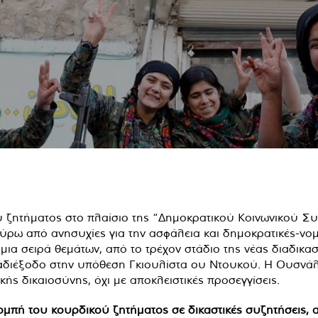
ύ ζητήματος στο πλαίσιο της “Δημοκρατικού Κοινωνικού Συ
ύρω από ανησυχίες για την ασφάλεια και δημοκρατικές-νομι
α σειρά θεμάτων, από το τρέχον στάδιο της νέας διαδικασί
ό αδιέξοδο στην υπόθεση Γκιουλίστα ου Ντουκού. Η Ουσνά
κής δικαιοσύνης, όχι με αποκλειστικές προσεγγίσεις.
ή του κουρδικού ζητήματος σε δικαστικές συζητήσεις, αν