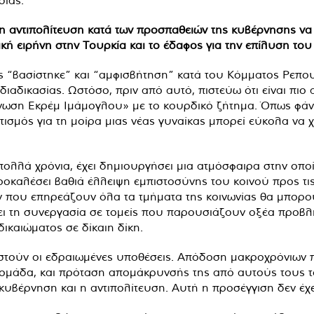
σίας.
 η αντιπολίτευση κατά των προσπαθειών της κυβέρνησης να
ική ειρήνη στην Τουρκία και το έδαφος για την επίλυση το
εις “βασίστηκε” και “αμφισβήτηση” κατά του Κόμματος Ρεπ
ιαδικασίας. Ωστόσο, πριν από αυτό, πιστεύω ότι είναι πιο
νωση Εκρέμ Ιμάμογλου» με το κουρδικό ζήτημα. Όπως φάν
ισμός για τη μοίρα μιας νέας γυναίκας μπορεί εύκολα να 
πολλά χρόνια, έχει δημιουργήσει μια ατμόσφαιρα στην οπο
οκαλέσει βαθιά έλλειψη εμπιστοσύνης του κοινού προς τις 
ν που επηρεάζουν όλα τα τμήματα της κοινωνίας θα μπορο
ι τη συνεργασία σε τομείς που παρουσιάζουν οξέα προβλή
δικαιώματος σε δίκαιη δίκη.
στούν οι εδραιωμένες υποθέσεις. Απόδοση μακροχρόνιων πα
 ομάδα, και πρόταση απομάκρυνσής της από αυτούς τους τομ
κυβέρνηση και η αντιπολίτευση. Αυτή η προσέγγιση δεν έχει