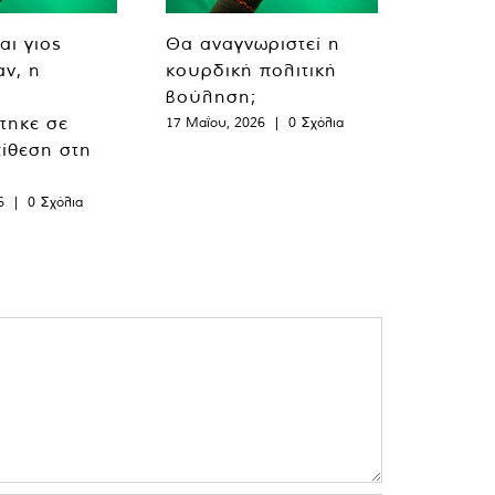
αι γιος
Θα αναγνωριστεί η
ν, η
κουρδική πολιτική
βούληση;
τηκε σε
17 Μαΐου, 2026
|
0 Σχόλια
ίθεση στη
6
|
0 Σχόλια