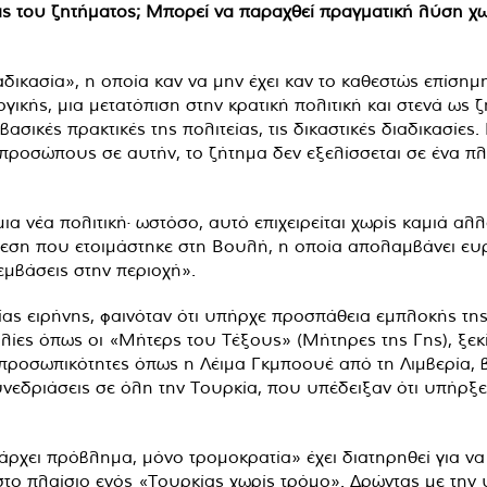
 του ζητήματος; Μπορεί να παραχθεί πραγματική λύση χωρί
αδικασία», η οποία καν να μην έχει καν το καθεστώς επίσημ
γικής, μια μετατόπιση στην κρατική πολιτική και στενά ως 
 βασικές πρακτικές της πολιτείας, τις δικαστικές διαδικασίε
ιπροσώπους σε αυτήν, το ζήτημα δεν εξελίσσεται σε ένα πλ
α νέα πολιτική· ωστόσο, αυτό επιχειρείται χωρίς καμιά αλλ
θεση που ετοιμάστηκε στη Βουλή, η οποία απολαμβάνει ευρύ
εμβάσεις στην περιοχή».
ας ειρήνης, φαινόταν ότι υπήρχε προσπάθεια εμπλοκής της 
ες όπως οι «Μήτερς του Τέξους» (Μήτηρες της Γης), ξεκί
α προσωπικότητες όπως η Λέιμα Γκμποουέ από τη Λιμβερία,
εδριάσεις σε όλη την Τουρκία, που υπέδειξαν ότι υπήρξε 
ρχει πρόβλημα, μόνο τρομοκρατία» έχει διατηρηθεί για να
 στο πλαίσιο ενός «Τουρκίας χωρίς τρόμο». Δρώντας με την 