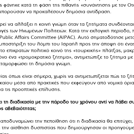
 φάνηκε κατά τη φάση της πιθανής «συνάντησης με τον Οτσ
 μπορούσαν να προκαλέσουν δημόσια αντίδραση.
ρεί να αλλάξει η κοινή γνώμη όταν τα ζητήματα συνδέονται
λογές των Ηνωμένων Πολιτειών. Κατά την εκλογική περίοδο,
Public Affairs Committee (AIPAC). Αυτό σηματοδότησε μετ
 υποστήριξη του λόμπι του Ισραήλ προς την άποψη ότι έν
ν το επικρατών πολιτικό κοινό της «τουρκικής» πλάτζας, μα
νο ένα «τρομοκρατικό ζήτημα», αντιμετώπιζε το ζήτημα μ
εταμορφώσει τη δημόσια γνώμη.
ασίας όπως είναι σήμερα, χωρίς να αντιμετωπίζεται πώς το
καίου μέσα από πρακτικές που εκφεύγουν από νομικά όρια κα
α τις προοπτικές επίλυσης.
ει τη διαδικασία με την πάροδο του χρόνου αντί να λάβει σ
ς αβεβαιότητας;
ποδυναμώνει την πεποίθηση ότι η διαδικασία θα επιτύχει
 την αίσθηση δυσπιστίας που δημιούργησαν οι προηγούμεν