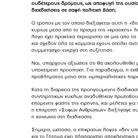
ουδέτερους δρόμους, ως αποφυγή της ουσίας
διεκδικήσεις σε σαφή πολιτική βάση;
Ο τρόπος με τον οποίο διεξάγεται αυτή η «δι
κυρίως μέσα από το πρίσμα της «κρατικής» λο
λόγο έχει πρακτικά περιοριστεί σε μια από τις
και σχεδόν όλα τα κόμματα έχουν στείλει αντ
συμμετάσχει ενεργά στη συζήτηση.
Ναι, υπάρχουν αξιώσεις ότι θα ακολουθηθεί μι
υποκείμενη προοπτική. Για παράδειγμα, η έκ
προβλήματος μόνο στις «ιμπεριαλιστικές παρ
Κατά τη διάρκεια της προηγούμενης διαδικασί
συντηρητικών κύκλων αναδύθηκαν πρωτοβουλί
επόμενης φάσης της ειρήνης, και μελέτες γι
η επιτροπή «Σοφών Ανθρώπων» διεξήγαγε συν
η κοινωνία στη διαδικασία.
Σήμερα, ωστόσο, ο επικρατών λόγος «δεν υπά
και το ζήτημα έχει πλασαριστεί αποκλειστικά