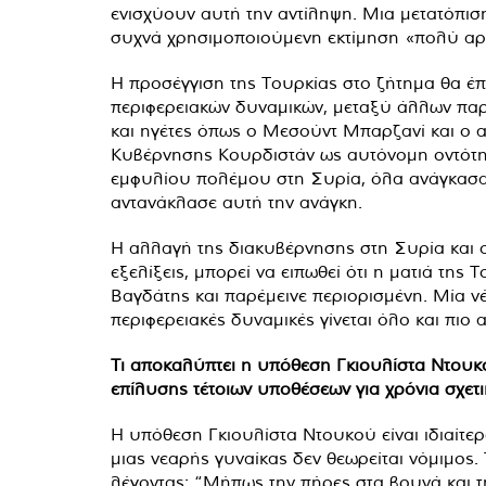
ενισχύουν αυτή την αντίληψη. Μια μετατόπιση 
συχνά χρησιμοποιούμενη εκτίμηση «πολύ αργά,
Η προσέγγιση της Τουρκίας στο ζήτημα θα έπ
περιφερειακών δυναμικών, μεταξύ άλλων παρ
και ηγέτες όπως ο Μεσούντ Μπαρζανί και ο αε
Κυβέρνησης Κουρδιστάν ως αυτόνομη οντότητ
εμφυλίου πολέμου στη Συρία, όλα ανάγκασαν 
αντανάκλασε αυτή την ανάγκη.
Η αλλαγή της διακυβέρνησης στη Συρία και οι
εξελίξεις, μπορεί να ειπωθεί ότι η ματιά τη
Βαγδάτης και παρέμεινε περιορισμένη. Μία 
περιφερειακές δυναμικές γίνεται όλο και πιο 
Τι αποκαλύπτει η υπόθεση Γκιουλίστα Ντουκο
επίλυσης τέτοιων υποθέσεων για χρόνια σχετ
Η υπόθεση Γκιουλίστα Ντουκού είναι ιδιαίτερ
μιας νεαρής γυναίκας δεν θεωρείται νόμιμος
λέγοντας: “Μήπως την πήρες στα βουνά και τ