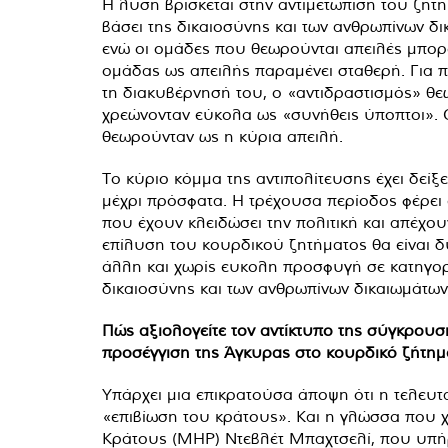
Η λύση βρίσκεται στην αντιμετώπιση του ζητή
βάσει της δικαιοσύνης και των ανθρωπίνων δ
ενώ οι ομάδες που θεωρούνται απειλές μπορ
ομάδας ως απειλής παραμένει σταθερή. Για πα
τη διακυβέρνησή του, ο «αντιδραστισμός» θε
χρεώνονταν εύκολα ως «συνήθεις ύποπτοι». Ο
θεωρούνταν ως η κύρια απειλή.
Το κύριο κόμμα της αντιπολίτευσης έχει δεί
μέχρι πρόσφατα. Η τρέχουσα περίοδος φέρει 
που έχουν κλειδώσει την πολιτική και απέχο
επίλυση του κουρδικού ζητήματος θα είναι δυ
άλλη και χωρίς ευκολη προσφυγή σε κατηγορ
δικαιοσύνης και των ανθρωπίνων δικαιωμάτων
Πώς αξιολογείτε τον αντίκτυπο της σύγκρουση
προσέγγιση της Άγκυρας στο κουρδικό ζήτημα
Υπάρχει μια επικρατούσα άποψη ότι η τελευτα
«επιβίωση του κράτους». Και η γλώσσα που χρ
Κράτους (MHP) Ντεβλέτ Μπαχτσελί, που υπήρξ