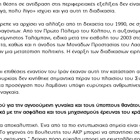
θέσης σε αντίδραση στις περιφερειακές εξελίξεις δεν είνα
 πολύ λίγο» ισχύει και για αυτή τη διαδικασία.
ρεπε να αρχίσει να αλλάζει από τη δεκαετία του 1990, σε 
αγόντων. Από τον Πρώτο Πόλεμο του Κόλπου, η αυξανόμεν
ίμνηστος Ταλάμπανι, ειδικά μετά την εισβολή του 2003 στο
α, καθώς και η άνοδος των Μονάδων Προστασίας του Λαού
μια μετατόπιση πολιτικής. Η έναρξη των διαδικασιών ειρή
 επιθέσεις εναντίον του Ιράν έκαναν αυτή την κατάσταση α
ς Τουρκίας δεν κινήθηκε σημαντικά πέραν του πλαισίου του
νέα προσέγγιση που λαμβάνει υπόψη ευρύτερες ανθρωπίνες
αναγκαία.
ύ για την αγνοούμενη γυναίκα και τους ύποπτους θανάτους
ικά με την ασφάλεια και τους μηχανισμούς έρευνας του κρά
α αποκαλυπτική. Ένα από τα πιο εντυπωσιακά σημεία είναι 
. Το γεγονός ότι βουλευτής του AKP μπορεί να απαντήσει σ
η σκότωσες,” δείχνει πόσο εύκολα μπορεί να εκμεταλλευτο