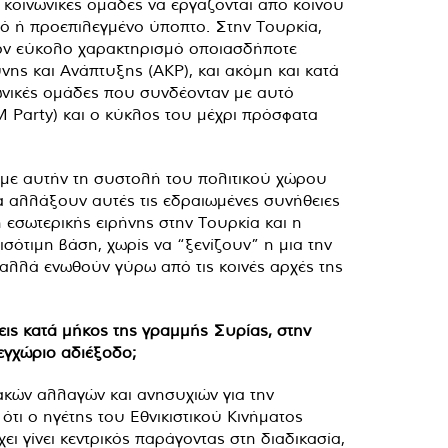
 κοινωνικές ομάδες να εργάζονται από κοινού
ρό ή προεπιλεγμένο ύποπτο. Στην Τουρκία,
τον εύκολο χαρακτηρισμό οποιασδήποτε
νης και Ανάπτυξης (AKP), και ακόμη και κατά
νωνικές ομάδες που συνδέονταν με αυτό
 Party) και ο κύκλος του μέχρι πρόσφατα
η με αυτήν τη συστολή του πολιτικού χώρου
α αλλάξουν αυτές τις εδραιωμένες συνήθειες
 εσωτερικής ειρήνης στην Τουρκία και η
σότιμη βάση, χωρίς να “ξενίζουν” η μια την
αλλά ενωθούν γύρω από τις κοινές αρχές της
ξεις κατά μήκος της γραμμής Συρίας, στην
εγχώριο αδιέξοδο;
ιακών αλλαγών και ανησυχιών για την
ότι ο ηγέτης του Εθνικιστικού Κινήματος
 γίνει κεντρικός παράγοντας στη διαδικασία,