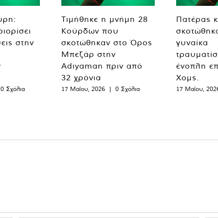
ύρη:
Τιμήθηκε η μνήμη 28
Πατέρας κ
ριορίσει
Κούρδων που
σκοτώθηκα
εις στην
σκοτώθηκαν στο Όρος
γυναίκα
Μπεζάρ στην
τραυματίσ
ν
Adıyaman πριν από
ένοπλη επ
32 χρόνια
Χομς.
0 Σχόλια
17 Μαΐου, 2026
|
0 Σχόλια
17 Μαΐου, 202