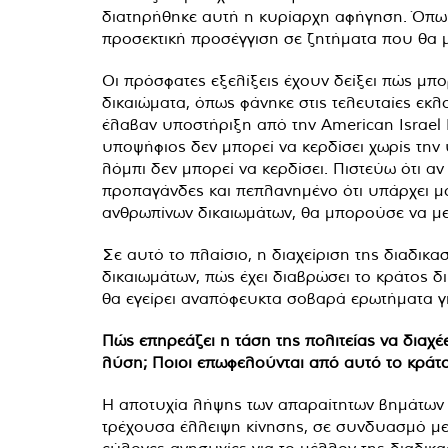
διατηρήθηκε αυτή η κυρίαρχη αφήγηση. Όπως
προσεκτική προσέγγιση σε ζητήματα που θα
Οι πρόσφατες εξελίξεις έχουν δείξει πώς μπο
δικαιώματα, όπως φάνηκε στις τελευταίες εκ
έλαβαν υποστήριξη από την American Israel 
υποψήφιος δεν μπορεί να κερδίσει χωρίς την
λόμπι δεν μπορεί να κερδίσει. Πιστεύω ότι α
προπαγάνδες και πεπλανημένο ότι υπάρχει μό
ανθρωπίνων δικαιωμάτων, θα μπορούσε να μ
Σε αυτό το πλαίσιο, η διαχείριση της διαδικ
δικαιωμάτων, πώς έχει διαβρώσει το κράτος δι
θα εγείρει αναπόφευκτα σοβαρά ερωτήματα γι
Πώς επηρεάζει η τάση της πολιτείας να διαχέ
λύση; Ποιοι επωφελούνται από αυτό το κράτο
Η αποτυχία λήψης των απαραίτητων βημάτων α
τρέχουσα έλλειψη κίνησης, σε συνδυασμό με