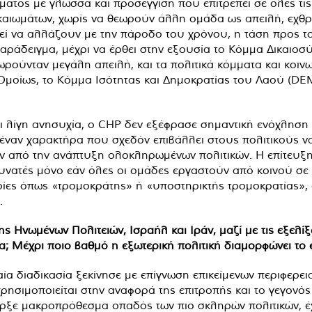
ματος με γλώσσα και προσέγγιση που επιτρέπει σε όλες τις
ικαιωμάτων, χωρίς να θεωρούν άλλη ομάδα ως απειλή, εχθ
εί να αλλάζουν με την πάροδο του χρόνου, η τάση προς 
ράδειγμα, μέχρι να έρθει στην εξουσία το Κόμμα Δικαιοσύ
ωρούνταν μεγάλη απειλή, και τα πολιτικά κόμματα και κοι
μοίως, το Κόμμα Ισότητας και Δημοκρατίας του Λαού (DEM
ξει λίγη ανησυχία, ο CHP δεν εξέφρασε σημαντική ενόχλησ
έναν χαρακτήρα που σχεδόν επιβάλλει στους πολιτικούς ν
υν από την ανάπτυξη ολοκληρωμένων πολιτικών. Η επίτευξη
νατές μόνο εάν όλες οι ομάδες εργαστούν από κοινού σε ι
ίες όπως «τρομοκράτης» ή «υποστηρικτής τρομοκρατίας», 
.
ς Ηνωμένων Πολιτειών, Ισραήλ και Ιράν, μαζί με τις εξελί
; Μέχρι ποιο βαθμό η εξωτερική πολιτική διαμορφώνει το 
ία διαδικασία ξεκίνησε με επίγνωση επικείμενων περιφερε
ησιμοποιείται στην αναφορά της επιτροπής και το γεγονός 
ε μακροπρόθεσμα οπαδός των πιο σκληρών πολιτικών, έχει