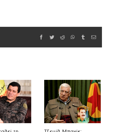
Facebook
Twitter
Reddit
WhatsApp
Tumblr
Email
καλεί τη
Τζεμίλ Μπαγίκ: