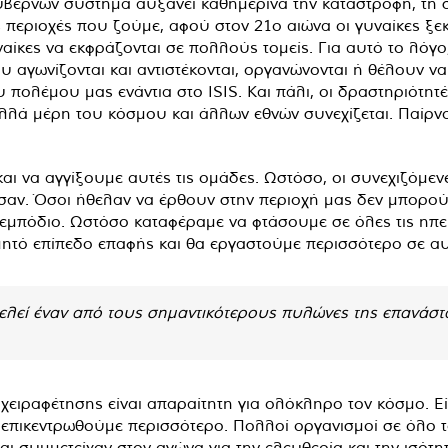
κυβερνών σύστημα αυξάνει καθημερινά την καταστροφή, τη σ
ς περιοχές που ζούμε, αφού στον 21ο αιώνα οι γυναίκες ξε
ίκες να εκφράζονται σε πολλούς τομείς. Για αυτό το λόγο,
υ αγωνίζονται και αντιστέκονται, οργανώνονται ή θέλουν ν
 πολέμου μας ενάντια στο ISIS. Και πάλι, οι δραστηριότη
λά μέρη του κόσμου και άλλων εθνών συνεχίζεται. Παίρνου
αι να αγγίξουμε αυτές τις ομάδες. Ωστόσο, οι συνεχιζόμενε
δισαν. Όσοι ήθελαν να έρθουν στην περιοχή μας δεν μπορο
εμπόδιο. Ωστόσο καταφέραμε να φτάσουμε σε όλες τις ηπ
υμητό επίπεδο επαφής και θα εργαστούμε περισσότερο σε αυ
λεί έναν από τους σημαντικότερους πυλώνες της επανάστ
ειραφέτησης είναι απαραίτητη για ολόκληρο τον κόσμο. Εί
α επικεντρωθούμε περισσότερο. Πολλοί οργανισμοί σε όλο 
ι συμμετείχαν στον αγώνα για την ελευθερία και την ισότη