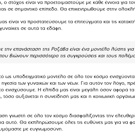
, ο στόχος είναι να προετοιμαστούμε με κάθε έννοια για τ
 μας σε σημαντικό επίπεδο. Θα επικεντρωθούμε στην ολοκ
ας είναι να προστατεύσουμε τα επιτεύγματα και τις κατακτ
 γυναίκες σε αυτά τα εδάφη.
 την επανάσταση της Ροζάβα είναι ένα μοντέλο λύσης για
 όπου βιώνουν περισσότερο τις συγκρούσεις και τους πολέμ
ό ως υποδειγματικό μοντέλο σε όλο τον κόσμο ενισχύοντας
 ηγεσία των γυναικών και των νέων. Για αυτόν τον λόγο, π
ο ενισχύσουμε. Η ελπίδα μας είναι μεγάλη όσον αφορά τα 
εις, τόσο αυξάνεται η συνείδησή μας ​​και η κοινωνική οργά
αση γνωστή σε όλο τον κόσμο διασφαλίζοντας την ελευθερία
για αυτό. Θα εκπληρώσουμε όλες τις ευθύνες μας για να φ
 θυμόμαστε με ευγνωμοσύνη.