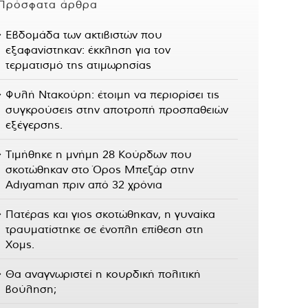
Πρόσφατα άρθρα
Εβδομάδα των ακτιβιστών που
εξαφανίστηκαν: έκκληση για τον
τερματισμό της ατιμωρησίας
Φυλή Ντακούρη: έτοιμη να περιορίσει τις
συγκρούσεις στην αποτροπή προσπαθειών
εξέγερσης.
Τιμήθηκε η μνήμη 28 Κούρδων που
σκοτώθηκαν στο Όρος Μπεζάρ στην
Adıyaman πριν από 32 χρόνια
Πατέρας και γιος σκοτώθηκαν, η γυναίκα
τραυματίστηκε σε ένοπλη επίθεση στη
Χομς.
Θα αναγνωριστεί η κουρδική πολιτική
βούληση;