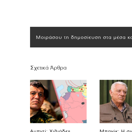
Μοιράσου τη δημοσίευση στα μέσα κο
Σχετικά Άρθρα
Αμπντί: Χιλιάδες
Μπαγίκ: Η σ