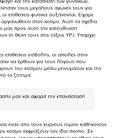
φαγή και την καταπίεση των γυναικών,
κίνησαν τους μεγάλους αγώνες τους για
 οι επιθέσεις φυσικά αυξάνονται. Είχαμε
α οργανωθούν στον κόσμο. Αυτή τα σχέδια
τές μας προς αυτή την κατεύθυνση
ν τη θέση τους στις τάξεις YPJ. Υπάρχει
ς επιθέσεις εισβολής, οι απειλές στην
ύσαν να έρθουν για τους λόγους που
είρους του κόσμου μέσω μηνυμάτων και της
τό το ζήτημα.
ασής μας και αφορά την επανάστασή
ναι ένας από τους κύριους τομείς καθήκοντος
τον κόσμο εκφράζουν τον ίδιο σκοπό. Σε
τά τους, για να υπερασπιστούν το έθνος τους,