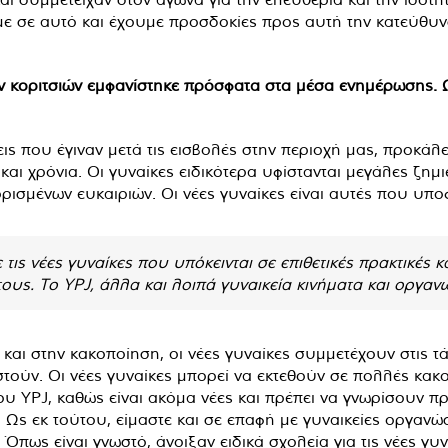
με σε αυτό και έχουμε προσδοκίες προς αυτή την κατεύθυν
 κοριτσιών εμφανίστηκε πρόσφατα στα μέσα ενημέρωσης. Ως 
ις που έγιναν μετά τις εισβολές στην περιοχή μας, προκάλε
αι χρόνια. Οι γυναίκες ειδικότερα υφίστανται μεγάλες ζημ
ρισμένων ευκαιριών. Οι νέες γυναίκες είναι αυτές που υπ
ις νέες γυναίκες που υπόκεινται σε επιθετικές πρακτικές 
ους. Το YPJ, άλλα και λοιπά γυναικεία κινήματα και οργανώσ
 και στην κακοποίηση, οι νέες γυναίκες συμμετέχουν στις τ
τούν. Οι νέες γυναίκες μπορεί να εκτεθούν σε πολλές κακο
 του YPJ, καθώς είναι ακόμα νέες και πρέπει να γνωρίσουν 
 Ως εκ τούτου, είμαστε και σε επαφή με γυναικείες οργανώ
 Όπως είναι γνωστό, άνοιξαν ειδικά σχολεία για τις νέες γ