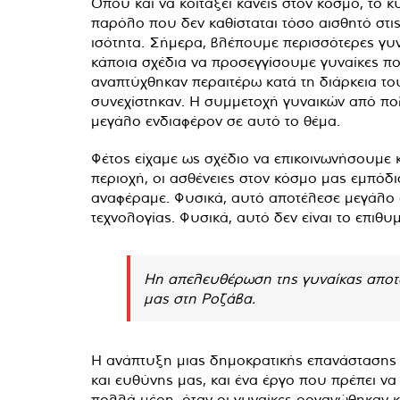
Όπου και να κοιτάξει κανείς στον κόσμο, το 
παρόλο που δεν καθίσταται τόσο αισθητό στι
ισότητα. Σήμερα, βλέπουμε περισσότερες γυνα
κάποια σχέδια να προσεγγίσουμε γυναίκες πο
αναπτύχθηκαν περαιτέρω κατά τη διάρκεια του
συνεχίστηκαν. Η συμμετοχή γυναικών από πολ
μεγάλο ενδιαφέρον σε αυτό το θέμα.
Φέτος είχαμε ως σχέδιο να επικοινωνήσουμε κ
περιοχή, οι ασθένειες στον κόσμο μας εμπό
αναφέραμε. Φυσικά, αυτό αποτέλεσε μεγάλο 
τεχνολογίας. Φυσικά, αυτό δεν είναι το επιθ
Ηη απελευθέρωση της γυναίκας αποτε
μας στη Ροζάβα.
Η ανάπτυξη μιας δημοκρατικής επανάστασης χ
και ευθύνης μας, και ένα έργο που πρέπει ν
πολλά μέρη, όταν οι γυναίκες οργανώθηκαν κα