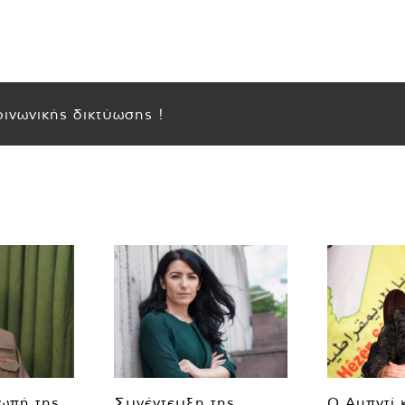
ινωνικής δικτύωσης !
ιωπή της
Συνέντευξη της
Ο Αμπντί 