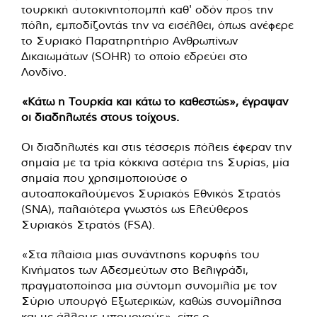
τουρκική αυτοκινητοπομπή καθ' οδόν προς την
πόλη, εμποδίζοντάς την να εισέλθει, όπως ανέφερε
το Συριακό Παρατηρητήριο Ανθρωπίνων
Δικαιωμάτων (SOHR) το οποίο εδρεύει στο
Λονδίνο.
«Κάτω η Τουρκία και κάτω το καθεστώς», έγραψαν
οι διαδηλωτές στους τοίχους.
Οι διαδηλωτές και στις τέσσερις πόλεις έφεραν την
σημαία με τα τρία κόκκινα αστέρια της Συρίας, μία
σημαία που χρησιμοποιούσε ο
αυτοαποκαλούμενος Συριακός Εθνικός Στρατός
(SNA), παλαιότερα γνωστός ως Ελεύθερος
Συριακός Στρατός (FSA).
«Στα πλαίσια μιας συνάντησης κορυφής του
Κινήματος των Αδεσμεύτων στο Βελιγράδι,
πραγματοποίησα μια σύντομη συνομιλία με τον
Σύριο υπουργό Εξωτερικών, καθώς συνομίλησα
και με άλλους υπουργούς», είπε ο