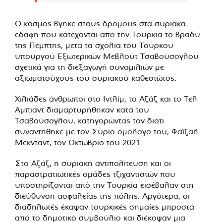
Ο κόσμος βγήκε στους δρόμους στα συριακά
εδάφη που κατέχονται από την Τουρκία το βράδυ
της Πέμπτης, μετά τα σχόλια του Τούρκου
υπουργού Εξωτερικών Μεβλούτ Τσαβούσογλου
σχετικά για τη διεξαγωγή συνομιλιών με
αξιωματούχους του συριακού καθεστώτος.
Χιλιάδες άνθρωποι στο Ιντλίμ, το Αζάζ και το Τελ
Αμπιάντ διαμαρτυρήθηκαν κατά του
Τσαβούσογλου, κατηγορώντας τον διότι
συναντήθηκε με τον Σύριο ομόλογό του, Φαϊζάλ
Μεκντάντ, τον Οκτώβριο του 2021.
Στο Αζάζ, η συριακή αντιπολίτευση και οι
παραστρατιωτικές ομάδες τζιχαντιστών που
υποστηρίζονται από την Τουρκία εισέβαλαν στη
διεύθυνση ασφαλείας της πόλης. Αργότερα, οι
διαδηλωτές έκαψαν τουρκικές σημαίες μπροστά
από το δημοτικό συμβούλιο και διέκοψαν μια