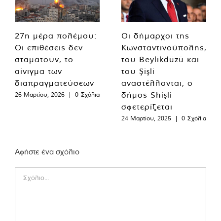
27η μέρα πολέμου:
Οι δήμαρχοι της
Οι επιθέσεις δεν
Κωνσταντινούπολης,
σταματούν, το
του Beylikdüzü και
αίνιγμα των
του Şişli
διαπραγματεύσεων
αναστέλλονται, ο
δήμος Shişli
26 Μαρτίου, 2026
|
0 Σχόλια
σφετερίζεται
24 Μαρτίου, 2025
|
0 Σχόλια
Αφήστε ένα σχόλιο
Comment