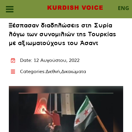
ENG
Skip
Ξέσπασαν διαδηλώσεις στη Συρία
to
λόγω των συνομιλιών της Τουρκίας
content
με αξιωματούχους του Άσαντ
Date: 12 Αυγούστου, 2022
Categories:
Διεθνή
,
Δικαιώματα