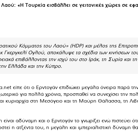
Λαού: «Η Τουρκία εισβάλλει σε γειτονικές χώρες σε εφ
ατικού Κόμματος του Λαού» (HDP) και μέλος της Επιτροπ
 Γκεργκελί Ογλού, αποκάλυψε τα σχέδια των κινήσεων του 
ειακά επιβάλλοντας την ισχύ του στο Ιράκ, τη Συρία και τη 
την Ελλάδα και την Κύπρο.
a.net είπε ότι ο Ερντογάν επιδιώκει μεγάλα όνειρα παρά τη
ξωτερικό για πολλά χρόνια, προσπαθεί να συνεχίσει την πολ
και κυριαρχία στη Μεσόγειο και τη Μαύρη Θάλασσα, τη Λι
 είναι αδύναμη και ο Ερντογάν το γνωρίζει ενώ πιστεύει ό
στεί η ατζέντα του, η μεγάλη και ιμπεριαλιστική δύναμη θα