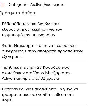
Categories:
Διεθνή
,
Δικαιώματα
Πρόσφατα άρθρα
Εβδομάδα των ακτιβιστών που
εξαφανίστηκαν: έκκληση για τον
τερματισμό της ατιμωρησίας
Φυλή Ντακούρη: έτοιμη να περιορίσει τις
συγκρούσεις στην αποτροπή προσπαθειών
εξέγερσης.
Τιμήθηκε η μνήμη 28 Κούρδων που
σκοτώθηκαν στο Όρος Μπεζάρ στην
Adıyaman πριν από 32 χρόνια
Πατέρας και γιος σκοτώθηκαν, η γυναίκα
τραυματίστηκε σε ένοπλη επίθεση στη
Χομς.