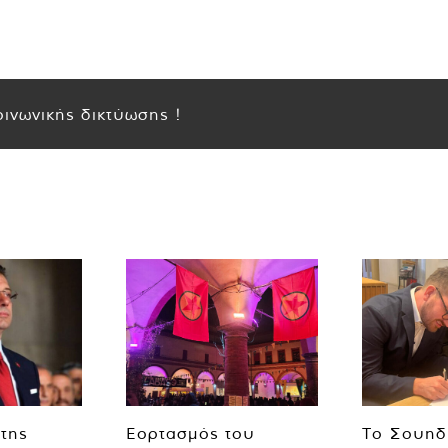
ινωνικής δικτύωσης !
 της
Εορτασμός του
Το Σουηδ