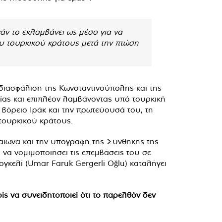
άν το εκλαμβάνει ως μέσο για να
ου τουρκικού κράτους μετά την πτώση
διασφάλιση της Κωνσταντινούπολης και της
ας και επιπλέον λαμβάνοντας υπό τουρκική
 βόρειο Ιράκ και την πρωτεύουσά του, τη
τουρκικού κράτους.
 αιώνα και την υπογραφή της Συνθήκης της
να νομιμοποιήσει τις επεμβάσεις του σε
κελί (Umar Faruk Gergerli Oğlu) καταλήγει
ρίς να συνειδητοποιεί ότι το παρελθόν δεν