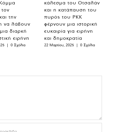
 Κόμμα
κάλεσμα του Οτσαλάν
 τον
και η κατάπαυση του
και την
πυρός του PKK
η να λάβουν
φέρνουν μια ιστορική
 μια διαρκή
ευκαιρία για ειρήνη
στική ειρήνη
και δημοκρατία
025
|
0 Σχόλια
22 Μαρτίου, 2025
|
0 Σχόλια