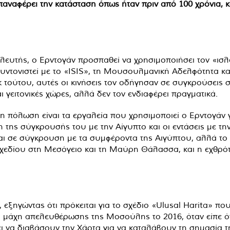
 επαναφέρει την κατάσταση όπως ήταν πριν από 100 χρόνια,
υλευτής, ο Ερντογάν προσπαθεί να χρησιμοποιήσει τον «ισλ
 συντονιστεί με το «ISIS», τη Μουσουλμανική Αδελφότητα κα
 τούτου, αυτές οι κινήσεις τον οδήγησαν σε συγκρούσεις στ
αι γειτονικές χώρες, αλλά δεν τον ενδιαφέρει πραγματικά.
 πόλωση είναι τα εργαλεία που χρησιμοποιεί ο Ερντογάν για
 της σύγκρουσής του με την Αίγυπτο και οι εντάσεις με τ
αι σε σύγκρουση με τα συμφέροντα της Αιγύπτου, αλλά το α
χεδίου στη Μεσόγειο και τη Μαύρη Θάλασσα, και η εχθρό
εξηγώντας ότι πρόκειται για το σχέδιο «Ulusal Harita» που
τη μάχη απελευθέρωσης της Μοσούλης το 2016, όταν είπε ό
ι να διαβάσουν την Χάρτα για να καταλάβουν τη σημασία 