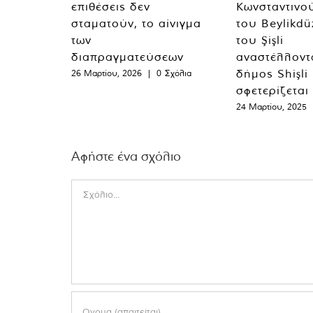
επιθέσεις δεν
Κωνσταντινο
σταματούν, το αίνιγμα
του Beylikdü
των
του Şişli
διαπραγματεύσεων
αναστέλλοντα
δήμος Shişli
26 Μαρτίου, 2026
|
0 Σχόλια
σφετερίζεται
24 Μαρτίου, 2025
Αφήστε ένα σχόλιο
Comment