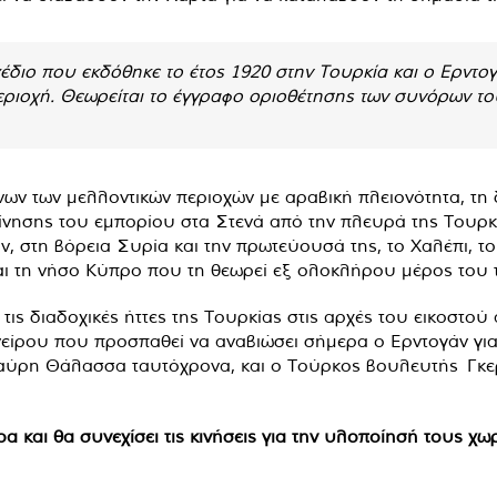
χέδιο που εκδόθηκε το έτος 1920 στην Τουρκία και ο Ερντογ
 περιοχή. Θεωρείται το έγγραφο οριοθέτησης των συνόρων τ
ων των μελλοντικών περιοχών με αραβική πλειονότητα, τη 
νησης του εμπορίου στα Στενά από την πλευρά της Τουρκί
, στη βόρεια Συρία και την πρωτεύουσά της, το Χαλέπι, το
και τη νήσο Κύπρο που τη θεωρεί εξ ολοκλήρου μέρος του 
ις διαδοχικές ήττες της Τουρκίας στις αρχές του εικοστού
είρου που προσπαθεί να αναβιώσει σήμερα ο Ερντογάν για 
Μαύρη Θάλασσα ταυτόχρονα, και ο Τούρκος βουλευτής Γκεργ
α και θα συνεχίσει τις κινήσεις για την υλοποίησή τους χω