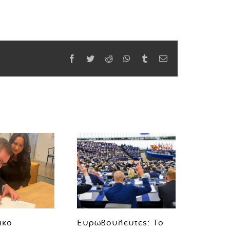
Facebook
Twitter
Reddit
WhatsApp
Tumblr
Email
ικό
Ευρωβουλευτές: Το