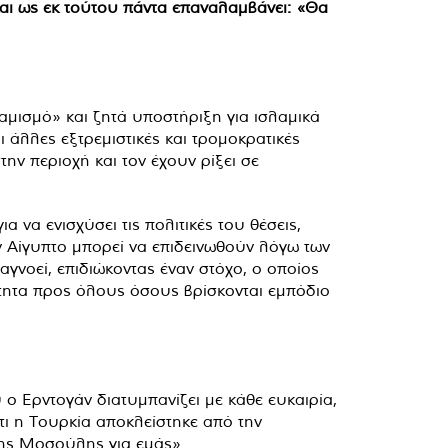
 και ως εκ τούτου πάντα επαναλαμβάνει: «Θα
αμισμό» και ζητά υποστήριξη για ισλαμικά
ι άλλες εξτρεμιστικές και τρομοκρατικές
ην περιοχή και τον έχουν ρίξει σε
 να ενισχύσει τις πολιτικές του θέσεις,
ην Αίγυπτο μπορεί να επιδεινωθούν λόγω των
γνοεί, επιδιώκοντας έναν στόχο, ο οποίος
τητα προς όλους όσους βρίσκονται εμπόδιο
 ο Ερντογάν διατυμπανίζει με κάθε ευκαιρία,
τι η Τουρκία αποκλείστηκε από την
της Μοσούλης για εμάς».