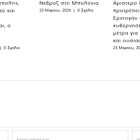
ύπολης,
Νεβροζ στη Μπολόνια
Αριστερό
zü και
προτρέπει
23 Μαρτίου, 2025
|
0 Σχόλια
Ερντογάν 
ι, ο
κυβέρνησ
μέτρα για
και ουσια
|
0 Σχόλια
23 Μαρτίου, 2