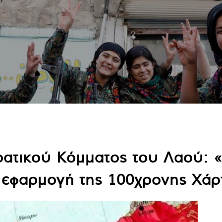
ατικού Κόμματος του Λαού: «
ε εφαρμογή της 100χρονης Χάρ