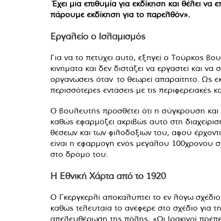
Έχει μια επιθυμία για εκδίκηση και θέλει να
πάρουμε εκδίκηση για το παρελθόν».
Εργαλείο ο Ισλαμισμός
Για να το πετύχει αυτό, εξηγεί ο Τούρκος βο
κινήματα και δεν διστάζει να εργαστεί και να
οργανώσεις όταν το θεωρεί απαραίτητο. Ως εκ
περισσότερες εντάσεις με τις περιφερειακές κ
Ο βουλευτής προσθέτει ότι η σύγκρουση και η
καθώς εφαρμόζει ακριβώς αυτό στη διαχείριση
θέσεων και των φιλοδοξιών του, αφού έρχοντ
είναι η εφαρμογή ενός μεγάλου 100χρονου σ
στο δρόμο του.
Η Εθνική Χάρτα από το 1920
Ο Γκεργκερλί αποκαλύπτει το εν λόγω σχέδιο, 
καθώς τελευταία το ανέφερε στο σχέδιο για 
απελευθέρωση της πόλης, «Οι Ιρακινοί πρέπε