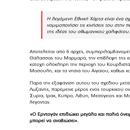
Η λεγόμενη Εθνική Χάρτα είναι ένα σ
νομιμοποιήσει τις κινήσεις του στην
της ιδέας του οθωμανικού χαλιφάτου.
Αποτελείται από 6 αρχές, συμπεριλαμβανομέν
Θάλασσας του Μαρμαρά, την επίβλεψη της κί
κατοχή ολόκληρη την περιοχή του Κουρδιστάν
Μοσούλη, και τα νησιά του Αιγαίου, καθώς 
Παρά την εξαφάνιση αυτού του σχεδίου μετά τ
Λωζάνης, παρέμεινε μέρος ενός τουρκικού ον
Συρία, Ιράκ, Κύπρο, Λιβύη, Μεσόγειος και 
λέγοντας:
«Ο Ερντογάν επιδιώκει μεγάλα και παλιά όνειρ
μπορεί να αναβιώσει».