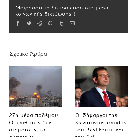
Μοιράσου τη δημοσίευση στα μέσα
κοινωνικής δικτύωσης !
Facebook
Twitter
Reddit
WhatsApp
Tumblr
Email
Σχετικά Άρθρα
27η μέρα πολέμου:
Οι δήμαρχοι της
Οι επιθέσεις δεν
Κωνσταντινούπολης,
σταματούν, το
του Beylikdüzü και
αίνιγμα των
του Şişli