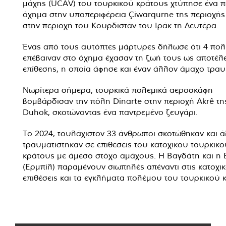
μάχης (UCAV) του τουρκικού κράτους χτύπησε ένα π
όχημα στην υποπεριφέρεια Çiwarqurne της περιοχή
στην περιοχή του Κουρδιστάν του Ιράκ τη Δευτέρα.
Ένας από τους αυτόπτες μάρτυρες δήλωσε ότι 4 πολ
επέβαιναν στο όχημα έχασαν τη ζωή τους ως αποτέλ
επίθεσης, η οποία άφησε και έναν άλλον άμαχο τραυ
Νωρίτερα σήμερα, τουρκικά πολεμικά αεροσκάφη
βομβάρδισαν την πόλη Dinarte στην περιοχή Akrê τ
Duhok, σκοτώνοντας ένα παντρεμένο ζευγάρι.
Το 2024, τουλάχιστον 33 άνθρωποι σκοτώθηκαν και ά
τραυματίστηκαν σε επιθέσεις του κατοχικού τουρκικο
κράτους με άμεσο στόχο αμάχους. Η Βαγδάτη και η 
(Ερμπίλ) παραμένουν σιωπηλές απέναντι στις κατοχικ
επιθέσεις και τα εγκλήματα πολέμου του τουρκικού 