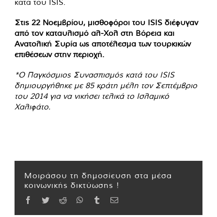
κατά του ISIS.
Στις 22 Νοεμβρίου, μισθοφόροι του ISIS διέφυγαν
από τον καταυλισμό αλ-Χολ στη Βόρεια και
Ανατολική Συρία ως αποτέλεσμα των τουρκικών
επιθέσεων στην περιοχή.
*Ο Παγκόσμιος Συνασπισμός κατά του ISIS
δημιουργήθηκε με 85 κράτη μέλη τον Σεπτέμβριο
του 2014 για να νικήσει τελικά το Ισλαμικό
Χαλιφάτο.
Μοιράσου τη δημοσίευση στα μέσα
κοινωνικής δικτύωσης !
Facebook
Twitter
Reddit
WhatsApp
Tumblr
Email