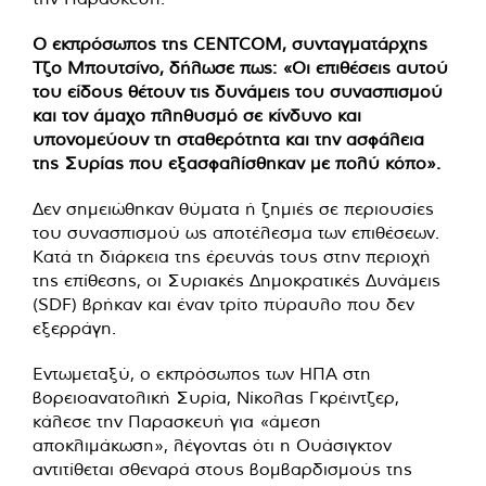
Ο εκπρόσωπος της CENTCOM, συνταγματάρχης
Τζο Μπουτσίνο, δήλωσε πως: «Οι επιθέσεις αυτού
του είδους θέτουν τις δυνάμεις του συνασπισμού
και τον άμαχο πληθυσμό σε κίνδυνο και
υπονομεύουν τη σταθερότητα και την ασφάλεια
της Συρίας που εξασφαλίσθηκαν με πολύ κόπο».
Δεν σημειώθηκαν θύματα ή ζημιές σε περιουσίες
του συνασπισμού ως αποτέλεσμα των επιθέσεων.
Κατά τη διάρκεια της έρευνάς τους στην περιοχή
της επίθεσης, οι Συριακές Δημοκρατικές Δυνάμεις
(SDF) βρήκαν και έναν τρίτο πύραυλο που δεν
εξερράγη.
Εντωμεταξύ, ο εκπρόσωπος των ΗΠΑ στη
βορειοανατολική Συρία, Νίκολας Γκρέιντζερ,
κάλεσε την Παρασκευή για «άμεση
αποκλιμάκωση», λέγοντας ότι η Ουάσιγκτον
αντιτίθεται σθεναρά στους βομβαρδισμούς της