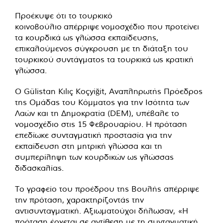
Προέκυψε ότι το τουρκικό
κοινοβούλιο
απέρριψε
νομοσχέδιο που προτείνει
τα κουρδικά ως γλώσσα εκπαίδευσης,
επικαλούμενος σύγκρουση με τη διάταξη του
τουρκικού συντάγματος τα τουρκικά ως κρατική
γλώσσα.
Ο Gülistan Kılıç Koçyiğit, Αναπληρωτής Πρόεδρος
της Ομάδας του Κόμματος για την Ισότητα των
Λαών και τη Δημοκρατία (DEM), υπέβαλε το
νομοσχέδιο στις 15 Φεβρουαρίου. Η πρόταση
επεδίωκε συνταγματική προστασία για την
εκπαίδευση στη μητρική γλώσσα και τη
συμπερίληψη των κουρδικών ως γλώσσας
διδασκαλίας.
Το γραφείο του προέδρου της Βουλής απέρριψε
την πρόταση, χαρακτηρίζοντάς την
αντισυνταγματική. Αξιωματούχοι δήλωσαν, «Η
πρόταση έρχεται σε αντίθεση με τη συνταγματική