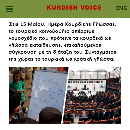
ENG
Skip
Στις 15 Μαΐου, Ημέρα Κουρδικής Γλώσσας,
to
το τουρκικό κοινοβούλιο απέρριψε
content
νομοσχέδιο που πρότεινε τα κουρδικά ως
γλώσσα εκπαίδευσης, επικαλούμενος
σύγκρουση με τη διάταξη του Συντάγματος
της χώρας τα τουρκικά ως κρατική γλώσσα.