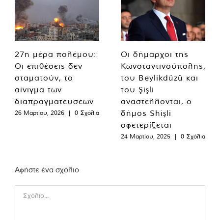
27η μέρα πολέμου:
Οι δήμαρχοι της
Οι επιθέσεις δεν
Κωνσταντινούπολης,
σταματούν, το
του Beylikdüzü και
αίνιγμα των
του Şişli
διαπραγματεύσεων
αναστέλλονται, ο
δήμος Shişli
26 Μαρτίου, 2026
|
0 Σχόλια
σφετερίζεται
24 Μαρτίου, 2025
|
0 Σχόλια
Αφήστε ένα σχόλιο
Comment